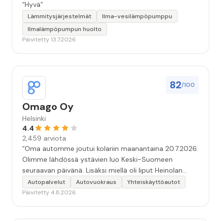
“Hyvä”
Lämmitysjärjestelmät
Ilma-vesilämpöpumppu
Ilmalämpöpumpun huolto
Päivitetty 13.7.2026
82
/100
Omago Oy
Helsinki
4.4
2,459 arviota
“Oma automme joutui kolariin maanantaina 20.7.2026.
Olimme lähdössä ystävien luo Keski-Suomeen
seuraavan päivänä. Lisäksi miellä oli liput Heinolan
kesäteatteriin klo 14. Yritin saada illalla 20.7. ja varhain
Autopalvelut
Autovuokraus
Yhteiskäyttöautot
aamulla 21.7. vuokra-autoa. Otin yhteyttä Herziin,
Päivitetty 4.8.2026
Europcariin, Avisiin ja Sixtiin. Kaikki myiväi ei-oota.
Yhtäkään vapaata autoa ei ollut pääkaupunki-