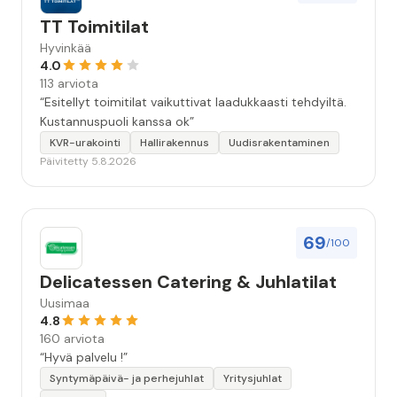
TT Toimitilat
Hyvinkää
4.0
113 arviota
“Esitellyt toimitilat vaikuttivat laadukkaasti tehdyiltä.
Kustannuspuoli kanssa ok”
KVR-urakointi
Hallirakennus
Uudisrakentaminen
Päivitetty 5.8.2026
69
/100
Delicatessen Catering & Juhlatilat
Uusimaa
4.8
160 arviota
“Hyvä palvelu !”
Syntymäpäivä- ja perhejuhlat
Yritysjuhlat