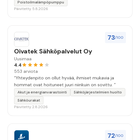
Poistoilmalämpöpumppu
Päivitetty 5.8.2026
73
/100
Oivatek Sähköpalvelut Oy
Uusimaa
4.4
553 arviota
“Yhteydenpito on ollut hyvää, ihmiset mukavia ja
hommat ovat hoituneet juuri niinkuin on sovittu. ”
Akut ja energianvarastointi
Sähköjärjestelmien huolto
Sähköurakat
Päivitetty 2.8.2026
72
/100