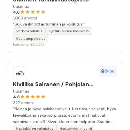
Uusimaa
4.6
1,063 arviota
“Sujuva ilmoittautuminen ja koulutus.”
Verkkokoulutus
Työturvallisuuskoulutus
Koulutuspalvelut
Päivitetty 4.8.2026
91
/100
Kiviliike Sairanen / Pohjolan
Muistokivi
Uusimaa
4.8
322 arviota
“Nopea ja hyvä asiakaspalvelu. Nettisivut selkeät, hyvä
kivivalikoima sekä iso plussa, että hinnat näkyvät
valmiina sivuilla👍🏻 Kiven tilaaminen helppoa. Saatiin
äidille kaunis, ammattitaidolla tehty kivi❤️ Kiitos!”
Hautakivien valmistus
Hautakivien myynti