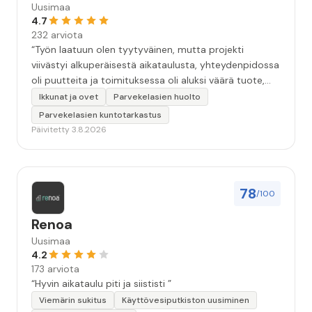
Uusimaa
4.7
232 arviota
“Työn laatuun olen tyytyväinen, mutta projekti
viivästyi alkuperäisestä aikataulusta, yhteydenpidossa
oli puutteita ja toimituksessa oli aluksi väärä tuote,
mikä aiheutti ylimääräistä odottelua. Lopulta tilanne
Ikkunat ja ovet
Parvekelasien huolto
saatiin ratkaistua ja työ valmistui, joten
Parvekelasien kuntotarkastus
kokonaiskokemus jäi kohtalaiseksi. Toivon, että yritys
Päivitetty 3.8.2026
panostaa jatkossa erityisesti asiakkaiden ajan tasalla
pitämiseen ja sujuvampaan viestintään.”
78
/100
Renoa
Uusimaa
4.2
173 arviota
“Hyvin aikataulu piti ja siististi ”
Viemärin sukitus
Käyttövesiputkiston uusiminen