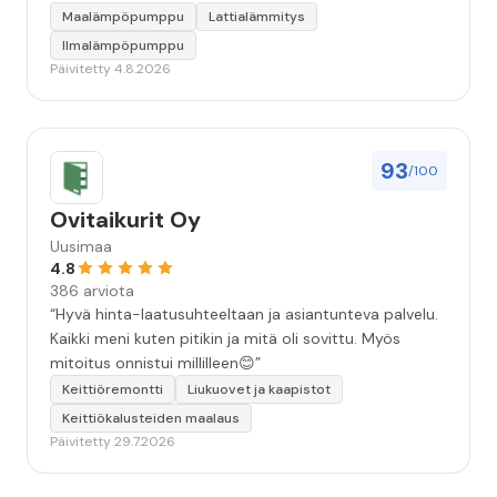
ammattitaidolla ja ystävällisellä palveluasenteella.
Maalämpöpumppu
Lattialämmitys
Samalla käynnillä huomattu pikkuvika korjattiin myös.
Ilmalämpöpumppu
Jäi tunne että oltiin aidosti kiinnostuneita siitä, että
Päivitetty 4.8.2026
asiakkaan järjestelmä saadaan kuntoon. Suosittelen!”
93
/100
Ovitaikurit Oy
Uusimaa
4.8
386 arviota
“Hyvä hinta-laatusuhteeltaan ja asiantunteva palvelu.
Kaikki meni kuten pitikin ja mitä oli sovittu. Myös
mitoitus onnistui millilleen😊”
Keittiöremontti
Liukuovet ja kaapistot
Keittiökalusteiden maalaus
Päivitetty 29.7.2026