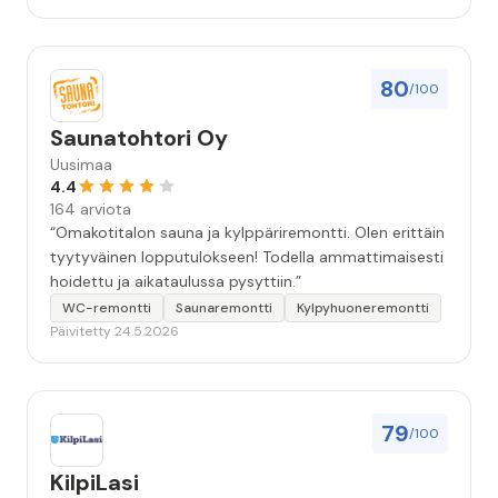
80
/100
Saunatohtori Oy
Uusimaa
4.4
164 arviota
“Omakotitalon sauna ja kylppäriremontti. Olen erittäin
tyytyväinen lopputulokseen! Todella ammattimaisesti
hoidettu ja aikataulussa pysyttiin.”
WC-remontti
Saunaremontti
Kylpyhuoneremontti
Päivitetty 24.5.2026
79
/100
KilpiLasi