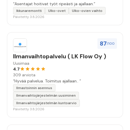
“Asentajat hoitivat työt ripeästi ja ajallaan.”
Ikkunaremontti
Ulko-ovet
Ulko-ovien vaihto
Päivitetty 3.8.2026
87
/100
Ilmanvaihtopalvelu ( LK Flow Oy )
Uusimaa
4.7
309 arviota
“Hyvää palvelua. Toimitus ajallaan.. ”
Ilmastoinnin asennus
Ilmanvaihtojärjestelmän uusiminen
Ilmanvaihtojärjestelmän kuntoarvio
Päivitetty 3.8.2026