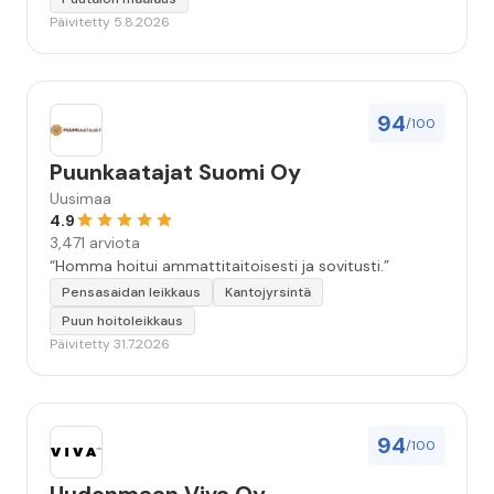
Päivitetty 5.8.2026
94
/100
Puunkaatajat Suomi Oy
Uusimaa
4.9
3,471 arviota
“Homma hoitui ammattitaitoisesti ja sovitusti.”
Pensasaidan leikkaus
Kantojyrsintä
Puun hoitoleikkaus
Päivitetty 31.7.2026
94
/100