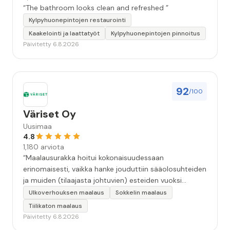
“The bathroom looks clean and refreshed ”
Kylpyhuonepintojen restaurointi
Kaakelointi ja laattatyöt
Kylpyhuonepintojen pinnoitus
Päivitetty 6.8.2026
92
/100
Väriset Oy
Uusimaa
4.8
1,180 arviota
“Maalausurakka hoitui kokonaisuudessaan
erinomaisesti, vaikka hanke jouduttiin sääolosuhteiden
ja muiden (tilaajasta johtuvien) esteiden vuoksi
keskeyttämään n. 3 viikoksi. Maalaistulos on oikein
Ulkoverhouksen maalaus
Sokkelin maalaus
hyvä, yhteydenpito erinomaista, jälkityöt tehtiin
Tiilikaton maalaus
huolellisesti. Suosittelen. Erityiskiitos itse maalareille:
Päivitetty 6.8.2026
Miljalle ja Valmalle!”