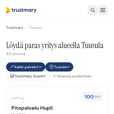
Trustmary
>
…
>
Tuusula
Löydä paras yritys alueella Tuusula
40 yritystä
Kaikki palvelut
Tuusula
Trustmary Score
Tyhjennä suodattimet
100
/100
Pitopalvelu Hupli