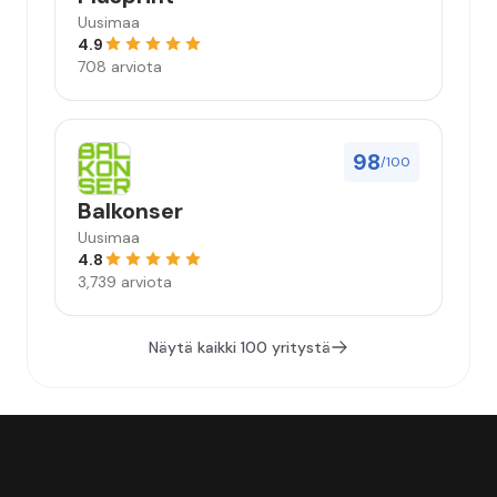
Uusimaa
4.9
708 arviota
98
/100
Balkonser
Uusimaa
4.8
3,739 arviota
Näytä kaikki 100 yritystä