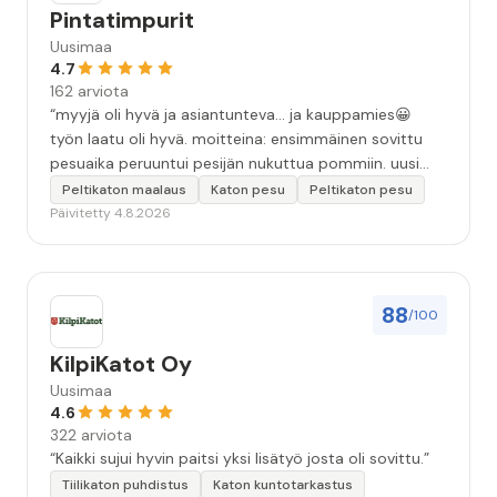
Pintatimpurit
Uusimaa
4.7
162 arviota
“myyjä oli hyvä ja asiantunteva... ja kauppamies😀
työn laatu oli hyvä. moitteina: ensimmäinen sovittu
pesuaika peruuntui pesijän nukuttua pommiin. uusi
aika piti ja työn jälki oikein hyvää ja osaavaa. toinen
Peltikaton maalaus
Katon pesu
Peltikaton pesu
murhe tuli koska olimme matkoilla ja jossain
Päivitetty 4.8.2026
pesun/pinnoituksen vaiheessa oli pihalla ollut vesihana
jäänyt auki ja jossain vaiheessa töiden jo loputtua oli
letku irronnut ulkohanasta ja syöksi vettä kolme
vuorokautta pihalle...kunnes naapuri uskaltautui
88
/100
pihallemme ja sulki hanan. Hieman siis tarkkuutta
hommiin ja hyvä tulee. ”
KilpiKatot Oy
Uusimaa
4.6
322 arviota
“Kaikki sujui hyvin paitsi yksi lisätyö josta oli sovittu.”
Tiilikaton puhdistus
Katon kuntotarkastus