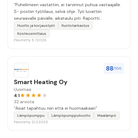
“Puhelimeen vastattiin, ei tarvinnut puhua vastaajalle.
S- postiin työtilaus, selvä ohje. Työ luvattiin
seuraavalle päivälle, aikataulu piti. Raportti
kartoituksesta tuli vielä samana päivänä..Kattava
Huolto ja korjaustyöt
Kuntotarkastus
selvitys. Työn kuvaus havannoillistettiin selvästi.
Kosteusmittaus
Asiallinen , ystävällinen palvelu. ”
Päivitetty 8.7.2026
88
/100
Smart Heating Oy
Uusimaa
4.1
32 arviota
“Asiat tapahtuu niin että ei huomaakaan”
Lämpöpumppu
Lämpöpumppuhuolto
Maalämpö
Päivitetty 21.3.2025