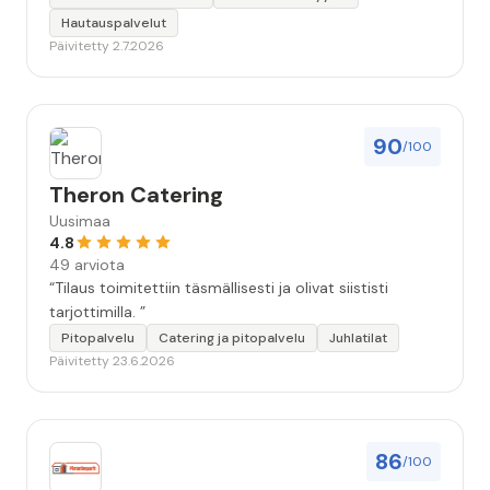
Hautauspalvelut
Päivitetty 2.7.2026
90
/100
Theron Catering
Uusimaa
4.8
49 arviota
“Tilaus toimitettiin täsmällisesti ja olivat siististi
tarjottimilla. ”
Pitopalvelu
Catering ja pitopalvelu
Juhlatilat
Päivitetty 23.6.2026
86
/100