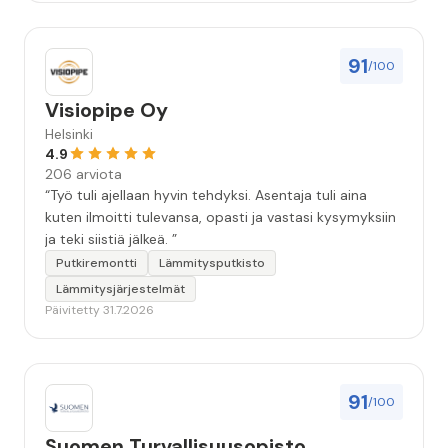
91
/100
Visiopipe Oy
Helsinki
4.9
206 arviota
“Työ tuli ajellaan hyvin tehdyksi. Asentaja tuli aina
kuten ilmoitti tulevansa, opasti ja vastasi kysymyksiin
ja teki siistiä jälkeä. ”
Putkiremontti
Lämmitysputkisto
Lämmitysjärjestelmät
Päivitetty 31.7.2026
91
/100
Suomen Turvallisuusopisto