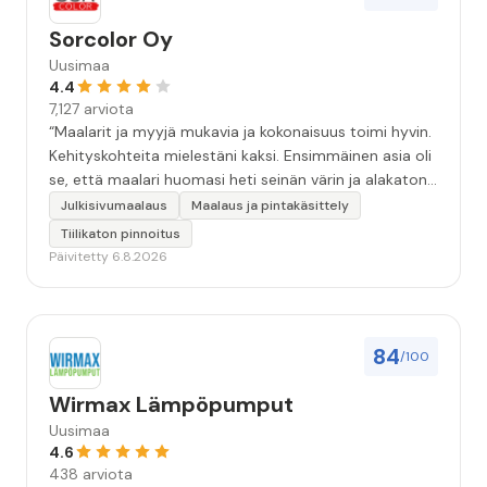
Sorcolor Oy
Uusimaa
4.4
7,127 arviota
“Maalarit ja myyjä mukavia ja kokonaisuus toimi hyvin.
Kehityskohteita mielestäni kaksi. Ensimmäinen asia oli
se, että maalari huomasi heti seinän värin ja alakaton
värin erot mitä en huomannut. Hyvä toki että siinä
Julkisivumaalaus
Maalaus ja pintakäsittely
kohtaa huomattu mutta toki optimaalisessa
Tiilikaton pinnoitus
tilanteessa myyjä olisi jo kiinnittänyt tähän huomiota.
Päivitetty 6.8.2026
Toinen kehityskohde on myyjän ja maalajien välinen
"hand-over" eli maalarit tietäisivät vielä aavistuksen
paremmin jo tullessa mitä alkaa tekemään. Mutta
kokonaisuus hyvä ja varmasti tulevaisuudessakin
84
/100
mahdollisuus että palveluita käytän”
Wirmax Lämpöpumput
Uusimaa
4.6
438 arviota