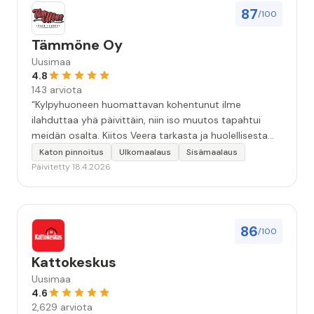
87
/100
Tämmöne Oy
Uusimaa
4.8
143 arviota
“Kylpyhuoneen huomattavan kohentunut ilme
ilahduttaa yhä päivittäin, niin iso muutos tapahtui
meidän osalta. Kiitos Veera tarkasta ja huolellisesta
työstä, sekä ystävällisestä palvelusta!”
Katon pinnoitus
Ulkomaalaus
Sisämaalaus
Päivitetty 18.4.2026
86
/100
Kattokeskus
Uusimaa
4.6
2,629 arviota