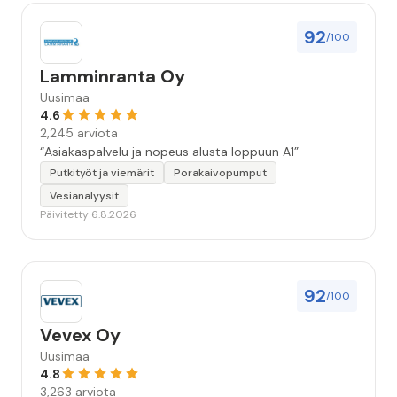
92
/100
Lamminranta Oy
Uusimaa
4.6
2,245 arviota
“Asiakaspalvelu ja nopeus alusta loppuun A1”
Putkityöt ja viemärit
Porakaivopumput
Vesianalyysit
Päivitetty 6.8.2026
92
/100
Vevex Oy
Uusimaa
4.8
3,263 arviota