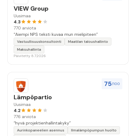
VIEW Group
Uusimaa
4.3
770 arviota
“Aiempi NPS teksti kuvaa mun mielipiteen”
Vastuullisuuskonsultointi
Maatilan taloushallinto
Maksuhallinta
Päivitetty 8.7.2026
75
/100
Lämpöpartio
Uusimaa
4.2
776 arviota
“hyvä projektienhallintakyky”
Aurinkopaneelien asennus
Ilmalämpöpumpun huolto