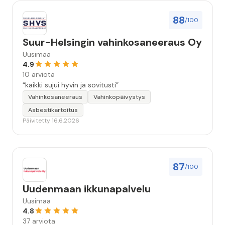
88
/100
Suur-Helsingin vahinkosaneeraus Oy
Uusimaa
4.9
10 arviota
“kaikki sujui hyvin ja sovitusti”
Vahinkosaneeraus
Vahinkopäivystys
Asbestikartoitus
Päivitetty 16.6.2026
87
/100
Uudenmaan ikkunapalvelu
Uusimaa
4.8
37 arviota