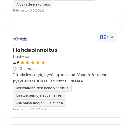
Aluskatteen korjaus
Päivitetty 3.8.2026
88
/100
Hohdepinnoitus
Uusimaa
4.6
1,233 arviota
“Huolellinen työ, hyvä lopputulos. Viestintä toimii,
pysyi aikataulussa. Iso kiitos Cristalle. ”
Kylpyhuoneiden nanopinnoitus
Laattasaumojen uusiminen
Silikonisaumojen uusiminen
Päivitetty 29.7.2026