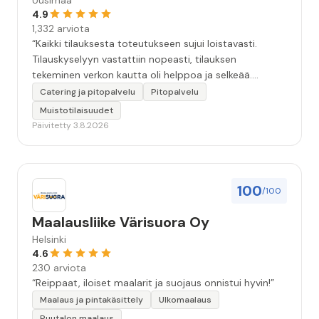
Uusimaa
4.9
1,332 arviota
“Kaikki tilauksesta toteutukseen sujui loistavasti.
Tilauskyselyyn vastattiin nopeasti, tilauksen
tekeminen verkon kautta oli helppoa ja selkeää.
Kävimme tilauksen vielä kahteen kertaan puhelimessa
Catering ja pitopalvelu
Pitopalvelu
läpi, että kaikki seikat oltiin varmasti huomioitu.
Muistotilaisuudet
Tilaisuudessa tarjoilija oli todella ammatti-ihminen.
Päivitetty 3.8.2026
Ruoka oli hyvää, maukasta ja kaikkea riitti hyvin.
Kokonaisuudessaan 10+. Iso kiitos koko Huplin
porukalle!”
100
/100
Maalausliike Värisuora Oy
Helsinki
4.6
230 arviota
“Reippaat, iloiset maalarit ja suojaus onnistui hyvin!”
Maalaus ja pintakäsittely
Ulkomaalaus
Puutalon maalaus