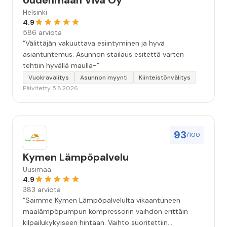
Uudenmaan Viva Oy
Helsinki
4.9
586 arviota
“Välittäjän vakuuttava esiintyminen ja hyvä
asiantuntemus. Asunnon stailaus esitettä varten
tehtiin hyvällä maulla-”
Vuokravälitys
Asunnon myynti
Kiinteistönvälitys
Päivitetty 5.8.2026
93
/100
Kymen Lämpöpalvelu
Uusimaa
4.9
383 arviota
“Saimme Kymen Lämpöpalvelulta vikaantuneen
maalämpöpumpun kompressorin vaihdon erittäin
kilpailukykyiseen hintaan. Vaihto suoritettiin