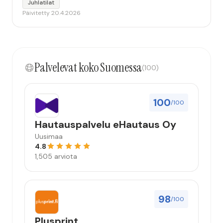
Juhlatilat
Päivitetty 20.4.2026
Palvelevat koko Suomessa
(100)
100
/100
Hautauspalvelu eHautaus Oy
Uusimaa
4.8
1,505 arviota
98
/100
Plusprint