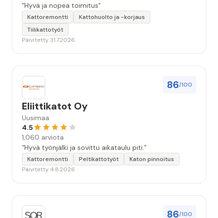
“Hyvä ja nopea toimitus”
Kattoremontti
Kattohuolto ja -korjaus
Tiilikattotyöt
Päivitetty 31.7.2026
86
/100
Eliittikatot Oy
Uusimaa
4.5
1,060 arviota
“Hyvä työnjälki ja sovittu aikataulu piti.”
Kattoremontti
Peltikattotyöt
Katon pinnoitus
Päivitetty 4.8.2026
86
/100