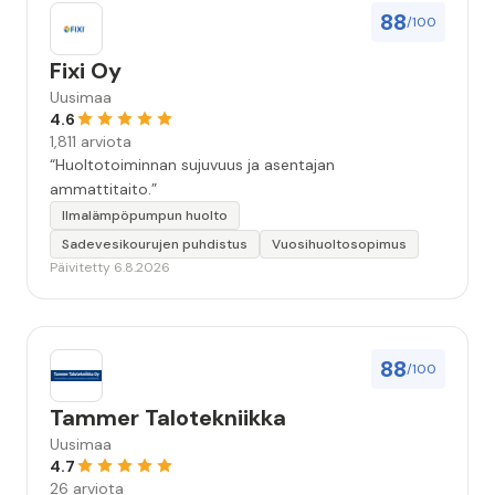
88
/100
Fixi Oy
Uusimaa
4.6
1,811 arviota
“Huoltotoiminnan sujuvuus ja asentajan
ammattitaito.”
Ilmalämpöpumpun huolto
Sadevesikourujen puhdistus
Vuosihuoltosopimus
Päivitetty 6.8.2026
88
/100
Tammer Talotekniikka
Uusimaa
4.7
26 arviota