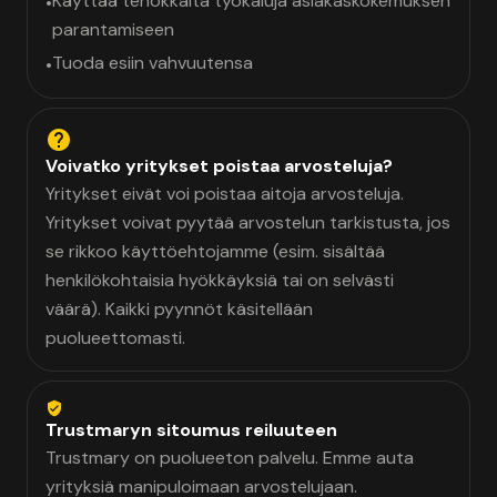
Käyttää tehokkaita työkaluja asiakaskokemuksen
•
parantamiseen
Tuoda esiin vahvuutensa
•
Voivatko yritykset poistaa arvosteluja?
Yritykset eivät voi poistaa aitoja arvosteluja.
Yritykset voivat pyytää arvostelun tarkistusta, jos
se rikkoo käyttöehtojamme (esim. sisältää
henkilökohtaisia hyökkäyksiä tai on selvästi
väärä). Kaikki pyynnöt käsitellään
puolueettomasti.
Trustmaryn sitoumus reiluuteen
Trustmary on puolueeton palvelu. Emme auta
yrityksiä manipuloimaan arvostelujaan.