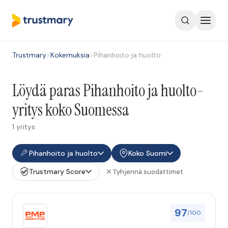
Trustmary
>
Kokemuksia
>
Pihanhoito ja huolto
Löydä paras Pihanhoito ja huolto-
yritys koko Suomessa
1 yritys
Pihanhoito ja huolto
Koko Suomi
Trustmary Score
Tyhjennä suodattimet
97
/100