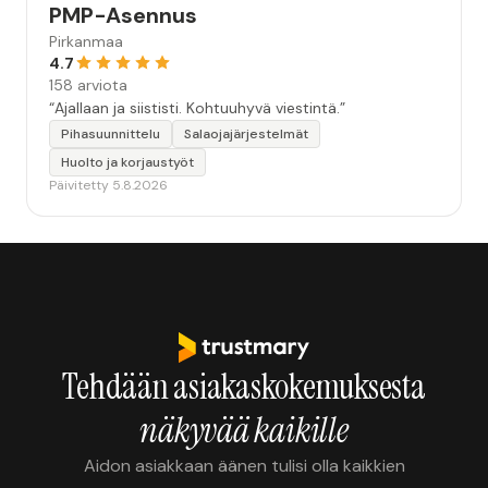
PMP-Asennus
Pirkanmaa
4.7
158 arviota
“Ajallaan ja siististi. Kohtuuhyvä viestintä.”
Pihasuunnittelu
Salaojajärjestelmät
Huolto ja korjaustyöt
Päivitetty 5.8.2026
Tehdään asiakaskokemuksesta
näkyvää kaikille
Aidon asiakkaan äänen tulisi olla kaikkien