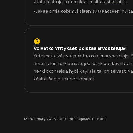
Nähdä aitoja kokemuksia muilta asiakkailta
•
Jakaa omia kokemuksiaan auttaakseen muita
•
Voivatko yritykset poistaa arvosteluja?
Yritykset eivät voi poistaa aitoja arvosteluja.
arvostelun tarkistusta, jos se rikkoo käyttöeh
henkilökohtaisia hyökkäyksiä tai on selvästi v
käsitellään puolueettomasti.
© Trustmary 2026
Tuote
Tietosuoja
Käyttöehdot