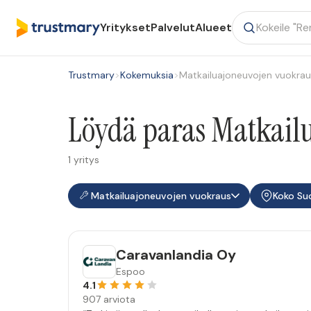
Yritykset
Palvelut
Alueet
Trustmary
>
Kokemuksia
>
Matkailuajoneuvojen vuokrau
Löydä paras Matkail
1 yritys
Matkailuajoneuvojen vuokraus
Koko Su
Caravanlandia Oy
Espoo
4.1
907 arviota