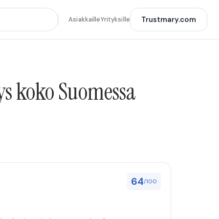
Trustmary.com
Asiakkaille
Yrityksille
ys koko Suomessa
64
/100