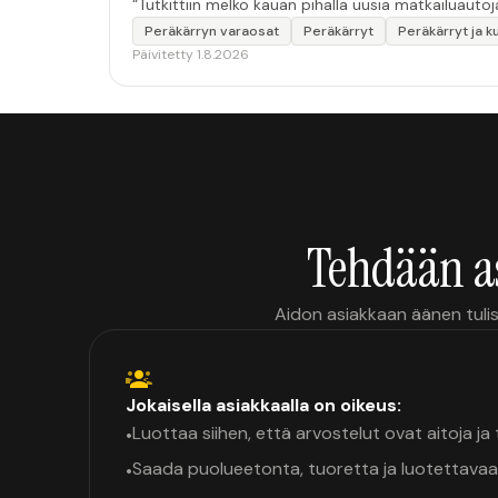
“Tutkittiin melko kauan pihalla uusia matkailuautoj
Peräkärryn varaosat
Peräkärryt
Peräkärryt ja k
Päivitetty 1.8.2026
Tehdään a
Aidon asiakkaan äänen tulis
Jokaisella asiakkaalla on oikeus:
Luottaa siihen, että arvostelut ovat aitoja j
•
Saada puolueetonta, tuoretta ja luotettavaa
•