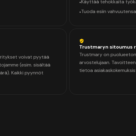
Käyttää tehokkaita työ
•
Tuoda esiin vahvuutensa
•
Trustmaryn sitoumus r
Trustmary on puolueeton 
 Yritykset voivat pyytää
arvostelujaan. Tavoittee
tojamme (esim. sisältää
tietoa asiakaskokemuksis
äärä). Kaikki pyynnöt