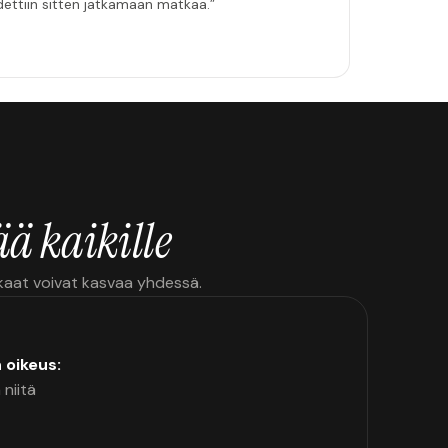
hdettiin sitten jatkamaan matkaa.”
ä kaikille
kkaat voivat kasvaa yhdessä.
n oikeus:
 niitä