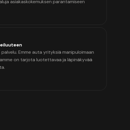
kaluja asiakaskokemuksen parantamiseen
eiluuteen
palvelu. Emme auta yrityksiä manipuloimaan
namme on tarjota luotettavaa ja läpinäkyvää
ta.