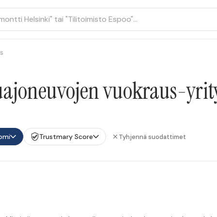
s
uajoneuvojen vuokraus-yrit
omi
Trustmary Score
Tyhjennä suodattimet