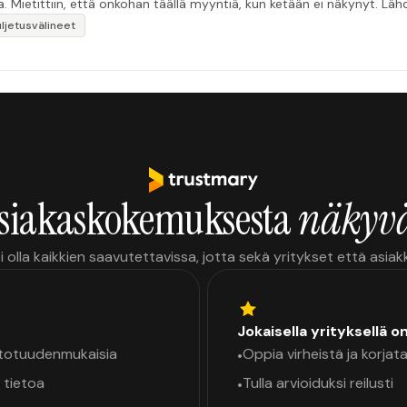
a. Mietittiin, että onkohan täällä myyntiä, kun ketään ei näkynyt. Lä
uljetusvälineet
siakaskokemuksesta
näkyvä
i olla kaikkien saavutettavissa, jotta sekä yritykset että asia
Jokaisella yrityksellä o
a totuudenmukaisia
Oppia virheistä ja korjata
•
 tietoa
Tulla arvioiduksi reilusti
•