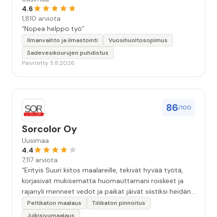
4.6
1,810 arviota
“Nopea helppo työ”
Ilmanvaihto ja ilmastointi
Vuosihuoltosopimus
Sadevesikourujen puhdistus
Päivitetty 5.8.2026
86
/100
Sorcolor Oy
Uusimaa
4.4
7,117 arviota
“Erityis Suuri kiitos maalareille, tekivät hyvää työtä,
korjasivat mukisematta huomauttamani roiskeet ja
rajanyli menneet vedot ja paikat jäivät siistiksi heidän
lähtönsä jälkeen.”
Peltikaton maalaus
Tiilikaton pinnoitus
Julkisivumaalaus