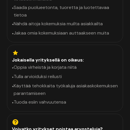
Saada puolueetonta, tuoretta ja luotettavaa
•
tietoa
Nähdä aitoja kokemuksia muilta asiakkailta
•
Jakaa omia kokemuksiaan auttaakseen muita
•
Jokaisella yrityksellä on oikeus:
Oppia virheistä ja korjata niitä
•
Tulla arvioiduksi reilusti
•
Käyttää tehokkaita työkaluja asiakaskokemuksen
•
parantamiseen
Tuoda esiin vahvuutensa
•
Voivatko yritykset poistaa arvosteluja?