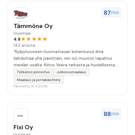
87
/100
Tämmöne Oy
Uusimaa
4.8
143 arviota
“Kylpyhuoneen huomattavan kohentunut ilme
ilahduttaa yhä päivittäin, niin iso muutos tapahtui
meidän osalta. Kiitos Veera tarkasta ja huolellisesta
työstä, sekä ystävällisestä palvelusta!”
Tiilikaton pinnoitus
Julkisivumaalaus
Maalaus ja pintakäsittely
Päivitetty 18.4.2026
88
/100
Fixi Oy
Uusimaa