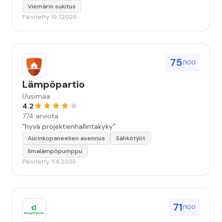
saamani materiaali tehtävän suorittamisesta oli
Viemärin sukitus
kiitettävän arvoista. Voin suositella.”
Päivitetty 19.7.2026
75
/100
Lämpöpartio
Uusimaa
4.2
774 arviota
“hyvä projektienhallintakyky”
Aurinkopaneelien asennus
Sähkötyöt
Ilmalämpöpumppu
Päivitetty 5.8.2026
71
/100