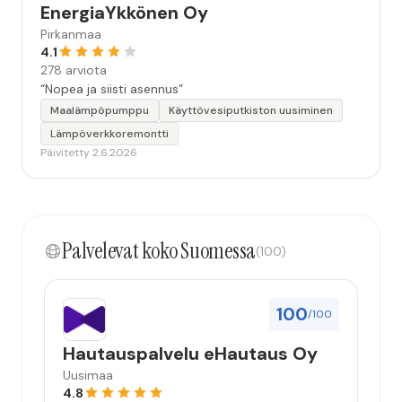
EnergiaYkkönen Oy
Pirkanmaa
4.1
278 arviota
“Nopea ja siisti asennus”
Maalämpöpumppu
Käyttövesiputkiston uusiminen
Lämpöverkkoremontti
Päivitetty 2.6.2026
Palvelevat koko Suomessa
(100)
100
/100
Hautauspalvelu eHautaus Oy
Uusimaa
4.8