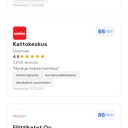
Päivitetty 5.8.2026
86
/100
Kattokeskus
Uusimaa
4.6
2,628 arviota
“Hyvä ja nopea toimitus”
Asbestipurku
Aurinkosähkökatto
Vesikaton uusiminen
Päivitetty 31.7.2026
86
/100
Eliittikatot Oy