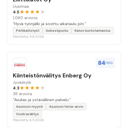
Uusimaa
4.5
1,060 arviota
“Hyvä työnjälki ja sovittu aikataulu piti.”
Peltikattotyöt
Asbestipurku
Katon kuntotarkastus
Päivitetty 4.8.2026
84
/100
Kiinteistönvälitys Enberg Oy
Jyväskylä
4.3
38 arviota
“Avulias ja ystävällinen palvelu.”
Asunnon myynti
Asunnon hinta-arvio
Vuokravälitys
Päivitetty 6.5.2026