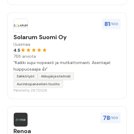
81
/100
Solarum Suomi Oy
Uusimaa
4.5
788 arviota
“Kaikki sujui nopeasti ja mutkattomasti. Asentajat
huippuosaajia 👍”
Sähkötyöt
Akkujärjestelmät
Aurinkopaneelien huolto
Päivitetty 29.7.2026
78
/100
Renoa