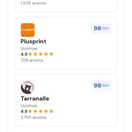
1,505 arviota
98
/100
Plusprint
Uusimaa
4.9
708 arviota
98
/100
Tarranalle
Uusimaa
4.8
2,795 arviota