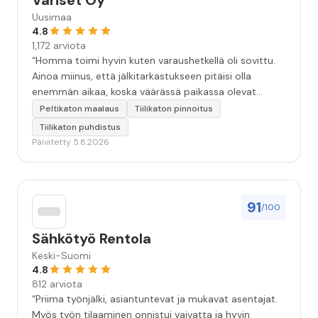
Väriset Oy
Uusimaa
4.8
1,172 arviota
“Homma toimi hyvin kuten varaushetkellä oli sovittu.
Ainoa miinus, että jälkitarkastukseen pitäisi olla
enemmän aikaa, koska väärässä paikassa olevat
maalitipat löytyy myöhemmin ”
Peltikaton maalaus
Tiilikaton pinnoitus
Tiilikaton puhdistus
Päivitetty 5.8.2026
91
/100
Sähkötyö Rentola
Keski-Suomi
4.8
812 arviota
“Priima työnjälki, asiantuntevat ja mukavat asentajat.
Myös työn tilaaminen onnistui vaivatta ja hyvin