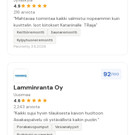
Jyväskylä
4.9
216 arviota
“Mahtavaa toimintaa kaikki valmistui nopeammin kuin
kuvittelin. Isot kiitokset Katariinalle. T.Raija”
Keittiöremontti
Saunaremontti
Kylpyhuoneremontti
Päivitetty 3.8.2026
92
/100
Lamminranta Oy
Uusimaa
4.6
2,243 arviota
“Kaikki sujui hyvin tilauksesta kaivon huoltoon.
Asiakaspalvelu oli ystävällistä kaikin puolin.”
Porakaivopumput
Vesianalyysit
Putkityöt ja viemärit