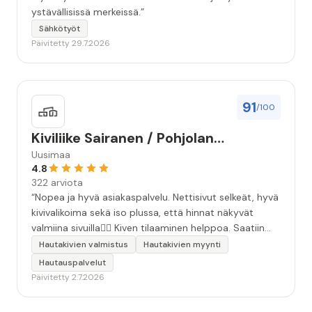
ystävällisissä merkeissä.”
Sähkötyöt
Päivitetty 29.7.2026
91
/100
Kiviliike Sairanen / Pohjolan
Muistokivi
Uusimaa
4.8
322 arviota
“Nopea ja hyvä asiakaspalvelu. Nettisivut selkeät, hyvä
kivivalikoima sekä iso plussa, että hinnat näkyvät
valmiina sivuilla👍🏻 Kiven tilaaminen helppoa. Saatiin
äidille kaunis, ammattitaidolla tehty kivi❤️ Kiitos!”
Hautakivien valmistus
Hautakivien myynti
Hautauspalvelut
Päivitetty 2.7.2026