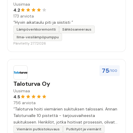
Uusimaa
4.2
173 arviota
“Hyvin aikataulu piti ja siististi ”
Lämpöverkkoremontti
Sähkösaneeraus
Ilma-vesilämpöpumppu
Päivitetty 27.7.2026
75
/100
Taloturva Oy
Uusimaa
4.5
756 arviota
“Taloturva hoiti viemärien sukituksen talossani. Annan
Taloturvalle 10 pistettä - tarjousvaiheesta
sukitukseen. Henkilöt, jotka hoitivat prosessin, olivat
ammattitaitoisia ja miellyttäviä. Remontin jälkeen
Viemärin putkistokuvaus
Putkityöt ja viemärit