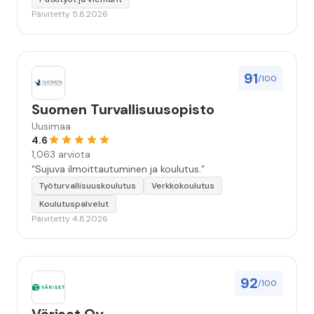
Päivitetty 5.8.2026
91
/100
Suomen Turvallisuusopisto
Uusimaa
4.6
1,063 arviota
“Sujuva ilmoittautuminen ja koulutus.”
Työturvallisuuskoulutus
Verkkokoulutus
Koulutuspalvelut
Päivitetty 4.8.2026
92
/100