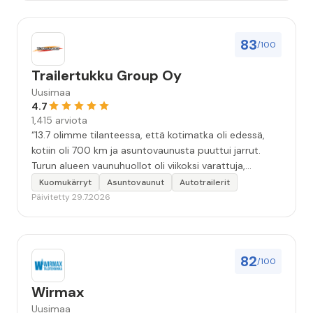
83
/100
Trailertukku Group Oy
Uusimaa
4.7
1,415 arviota
“13.7 olimme tilanteessa, että kotimatka oli edessä,
kotiin oli 700 km ja asuntovaunusta puuttui jarrut.
Turun alueen vaunuhuollot oli viikoksi varattuja,
asentajien kädet täynnä työtä. Eräs vaunuhuolto
Kuomukärryt
Asuntovaunut
Autotrailerit
neuvoi olemaan yhteydessä Turun Trailertukkuun.
Päivitetty 29.7.2026
Soitto Trailertukkuun. Sen jälkeen alkoikin tapahtua.
Tunnin kuluttua olin vaunun kanssa liikkeen piha-
alueella. Asentaja teki korjausarvion. Vajaa kahden
tunnin kuluttua vaunuun oli asennettu uudet
82
/100
jarrurummut jarrukenkineen. Ja kotimatka alkoi
turvallisesti ja hyvillä mielin. Kiitoksia erinomaisen
Wirmax
hyvästä palvelusta hädissään tuskailleelle pohjoisen
Uusimaa