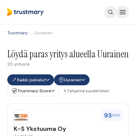
Trustmary
>
…
>
Uurainen
Löydä paras yritys alueella Uurainen
20 yritystä
Kaikki palvelut
Uurainen
Trustmary Score
Tyhjennä suodattimet
93
/100
K-S Ykstuuma Oy