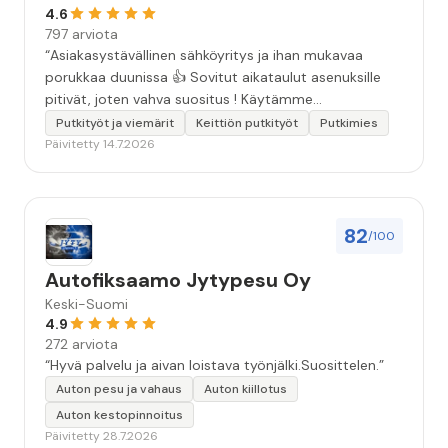
matkailijalle😊”
4.6
797 arviota
“Asiakasystävällinen sähköyritys ja ihan mukavaa
porukkaa duunissa 👍 Sovitut aikataulut asenuksille
pitivät, joten vahva suositus ! Käytämme
seuraavallakin kerralla!”
Putkityöt ja viemärit
Keittiön putkityöt
Putkimies
Päivitetty 14.7.2026
82
/100
Autofiksaamo Jytypesu Oy
Keski-Suomi
4.9
272 arviota
“Hyvä palvelu ja aivan loistava työnjälki.Suosittelen.”
Auton pesu ja vahaus
Auton kiillotus
Auton kestopinnoitus
Päivitetty 28.7.2026