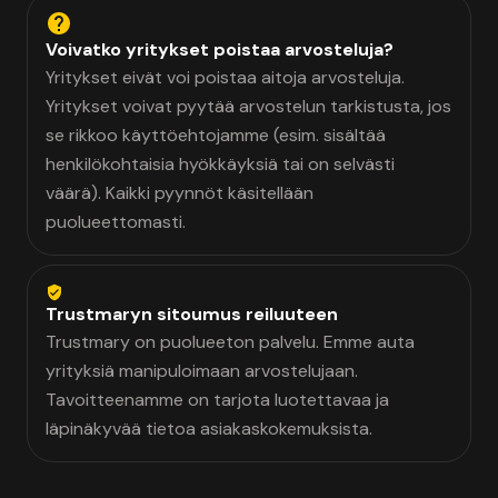
Voivatko yritykset poistaa arvosteluja?
Yritykset eivät voi poistaa aitoja arvosteluja.
Yritykset voivat pyytää arvostelun tarkistusta, jos
se rikkoo käyttöehtojamme (esim. sisältää
henkilökohtaisia hyökkäyksiä tai on selvästi
väärä). Kaikki pyynnöt käsitellään
puolueettomasti.
Trustmaryn sitoumus reiluuteen
Trustmary on puolueeton palvelu. Emme auta
yrityksiä manipuloimaan arvostelujaan.
Tavoitteenamme on tarjota luotettavaa ja
läpinäkyvää tietoa asiakaskokemuksista.