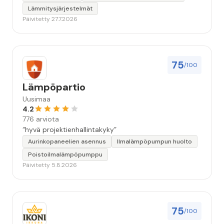
Lämmitysjärjestelmät
Päivitetty 27.7.2026
75
/100
Lämpöpartio
Uusimaa
4.2
776 arviota
“hyvä projektienhallintakyky”
Aurinkopaneelien asennus
Ilmalämpöpumpun huolto
Poistoilmalämpöpumppu
Päivitetty 5.8.2026
75
/100