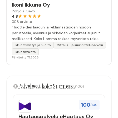
Ikoni Ikkuna Oy
Pohjois-Savo
4.8
308 arviota
“Tuotteiden laadun ja reklamaatioiden hoidon
perusteella, asennus ja virheiden korjaukset sujunut
mallikkaasti. Koko Homma rokkaa myynnistä takuu-
ajalle. ”
Ikkunatiivistys ja huolto
Mittaus- ja suunnittelupalvelu
Ikkunanvaihto
Päivitetty 7.1.2026
Palvelevat koko Suomessa
(100)
100
/100
Hautauspalvelu eHautaus Oy