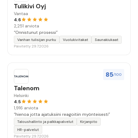
Tulikivi Oyj
Vantaa
4.6
2,251 arviota
“Onnistunut prosessi”
Vanhan tulisijan purku
Vuolukivitakat
Saunakiukaat
Päivitetty 29.7.2026
85
/100
Talenom
Helsinki
4.5
1,916 arviota
“hienoa jotta ajatuksiini reagoitiin myönteisesti”
Taloushallinto ja palkkapalvelut
Kirjanpito
HR-palvelut
Päivitetty 29.7.2026