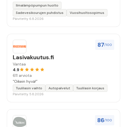
Ilmalämpöpumpun huolto
Sadevesikourujen puhdistus
Vuosihuoltosopimus
Päivitetty 6.8.2026
87
/100
Lasivakuutus.fi
Vantaa
4.9
611 arviota
“Oikein hyvä!”
Tuulilasin vaihto
Autopalvelut
Tuulilasin korjaus
Päivitetty 5.8.2026
86
/100