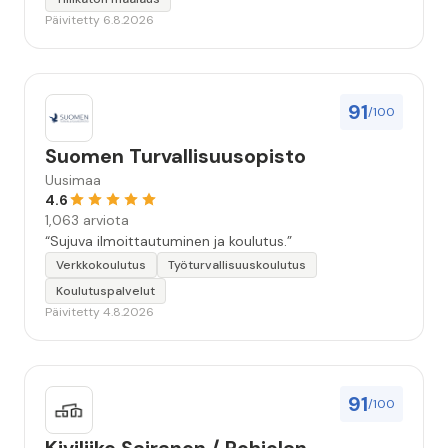
huolellisesti. Suosittelen. Erityiskiitos itse maalareille:
Päivitetty 6.8.2026
Miljalle ja Valmalle!”
91
/100
Suomen Turvallisuusopisto
Uusimaa
4.6
1,063 arviota
“Sujuva ilmoittautuminen ja koulutus.”
Verkkokoulutus
Työturvallisuuskoulutus
Koulutuspalvelut
Päivitetty 4.8.2026
91
/100