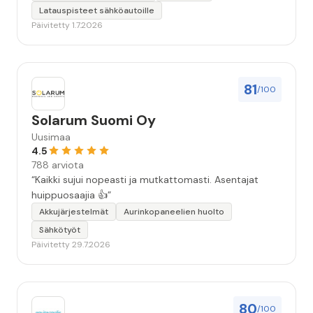
Latauspisteet sähköautoille
Päivitetty 1.7.2026
81
/100
Solarum Suomi Oy
Uusimaa
4.5
788 arviota
“Kaikki sujui nopeasti ja mutkattomasti. Asentajat
huippuosaajia 👍”
Akkujärjestelmät
Aurinkopaneelien huolto
Sähkötyöt
Päivitetty 29.7.2026
80
/100