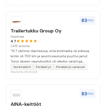
83
/100
Trailertukku Group Oy
Uusimaa
4.7
1,415 arviota
“13.7 olimme tilanteessa, että kotimatka oli edessä,
kotiin oli 700 km ja asuntovaunusta puuttui jarrut.
Turun alueen vaunuhuollot oli viikoksi varattuja,
asentajien kädet täynnä työtä. Eräs vaunuhuolto
Venetrailerit
Peräkärryt
Peräkärryn varaosat
neuvoi olemaan yhteydessä Turun Trailertukkuun.
Päivitetty 29.7.2026
Soitto Trailertukkuun. Sen jälkeen alkoikin tapahtua.
Tunnin kuluttua olin vaunun kanssa liikkeen piha-
alueella. Asentaja teki korjausarvion. Vajaa kahden
tunnin kuluttua vaunuun oli asennettu uudet
83
/100
jarrurummut jarrukenkineen. Ja kotimatka alkoi
turvallisesti ja hyvillä mielin. Kiitoksia erinomaisen
AINA-keittiöt