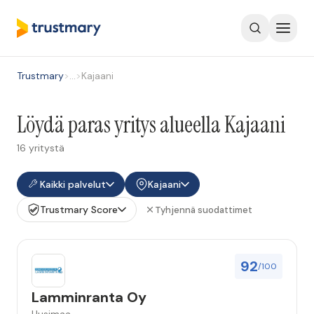
Trustmary
>
…
>
Kajaani
Löydä paras yritys alueella Kajaani
16 yritystä
Kaikki palvelut
Kajaani
Trustmary Score
Tyhjennä suodattimet
92
/100
Lamminranta Oy