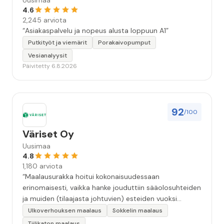
Uusimaa
4.6
2,245 arviota
“Asiakaspalvelu ja nopeus alusta loppuun A1”
Putkityöt ja viemärit
Porakaivopumput
Vesianalyysit
Päivitetty 6.8.2026
92
/100
Väriset Oy
Uusimaa
4.8
1,180 arviota
“Maalausurakka hoitui kokonaisuudessaan
erinomaisesti, vaikka hanke jouduttiin sääolosuhteiden
ja muiden (tilaajasta johtuvien) esteiden vuoksi
keskeyttämään n. 3 viikoksi. Maalaistulos on oikein
Ulkoverhouksen maalaus
Sokkelin maalaus
hyvä, yhteydenpito erinomaista, jälkityöt tehtiin
Tiilikaton maalaus