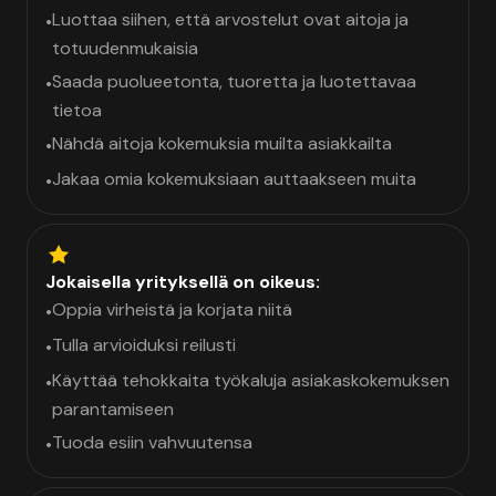
Luottaa siihen, että arvostelut ovat aitoja ja
•
totuudenmukaisia
Saada puolueetonta, tuoretta ja luotettavaa
•
tietoa
Nähdä aitoja kokemuksia muilta asiakkailta
•
Jakaa omia kokemuksiaan auttaakseen muita
•
Jokaisella yrityksellä on oikeus:
Oppia virheistä ja korjata niitä
•
Tulla arvioiduksi reilusti
•
Käyttää tehokkaita työkaluja asiakaskokemuksen
•
parantamiseen
Tuoda esiin vahvuutensa
•