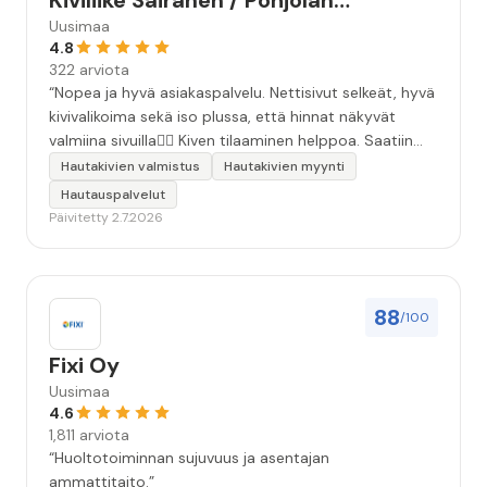
Kiviliike Sairanen / Pohjolan
Muistokivi
Uusimaa
4.8
322 arviota
“Nopea ja hyvä asiakaspalvelu. Nettisivut selkeät, hyvä
kivivalikoima sekä iso plussa, että hinnat näkyvät
valmiina sivuilla👍🏻 Kiven tilaaminen helppoa. Saatiin
äidille kaunis, ammattitaidolla tehty kivi❤️ Kiitos!”
Hautakivien valmistus
Hautakivien myynti
Hautauspalvelut
Päivitetty 2.7.2026
88
/100
Fixi Oy
Uusimaa
4.6
1,811 arviota
“Huoltotoiminnan sujuvuus ja asentajan
ammattitaito.”