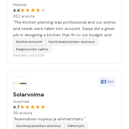
hyvästä palvelusta hädissään tuskailleelle pohjoisen
Helsinki
matkailijalle😊”
4.4
352 arviota
“The kitchen planning was professional and our wishes
and needs were taken into account. Sanja did a great
job in designing a kitchen that fit to our budget and
that is practical and looks nice and modern. Her
Keittiöremontti
Keittiökalusteiden asennus
advice was very helpful as she has a lot of experience
Kaapinovien vaihto
and she was able to adapt the plans according to
Päivitetty 4.8.2026
technical requirements of the apartment.”
81
/100
Solarvoima
Uusimaa
4.7
39 arviota
“Asennuksen nopeus ja ammattitaito.”
Aurinkopaneelien asennus
Sähkötyöt