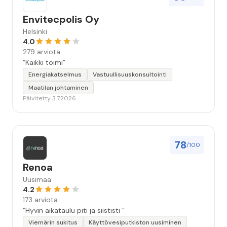
Envitecpolis Oy
Helsinki
4.0
279 arviota
“Kaikki toimi”
Energiakatselmus
Vastuullisuuskonsultointi
Maatilan johtaminen
Päivitetty 3.7.2026
78
/100
Renoa
Uusimaa
4.2
173 arviota
“Hyvin aikataulu piti ja siististi ”
Viemärin sukitus
Käyttövesiputkiston uusiminen