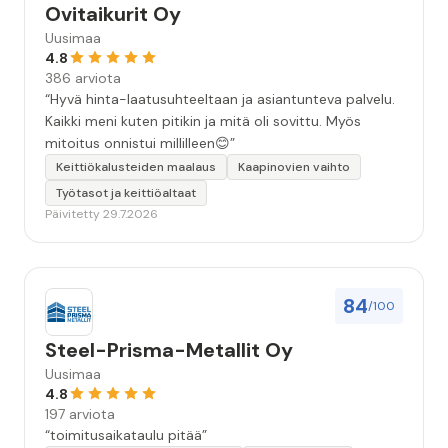
Ovitaikurit Oy
Uusimaa
4.8
386 arviota
“Hyvä hinta-laatusuhteeltaan ja asiantunteva palvelu.
Kaikki meni kuten pitikin ja mitä oli sovittu. Myös
mitoitus onnistui millilleen😊”
Keittiökalusteiden maalaus
Kaapinovien vaihto
Työtasot ja keittiöaltaat
Päivitetty 29.7.2026
84
/100
Steel-Prisma-Metallit Oy
Uusimaa
4.8
197 arviota
“toimitusaikataulu pitää”