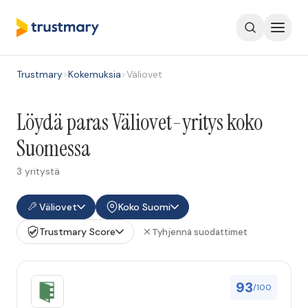
Trustmary
>
Kokemuksia
>
Väliovet
Löydä paras Väliovet-yritys koko
Suomessa
3 yritystä
Väliovet
Koko Suomi
Trustmary Score
Tyhjennä suodattimet
93
/100