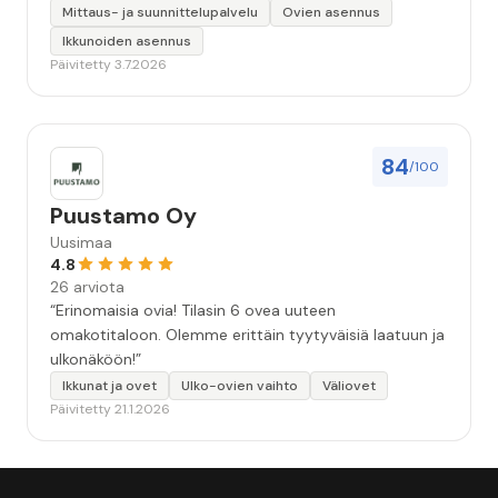
Mittaus- ja suunnittelupalvelu
Ovien asennus
Ikkunoiden asennus
Päivitetty 3.7.2026
84
/100
Puustamo Oy
Uusimaa
4.8
26 arviota
“Erinomaisia ovia! Tilasin 6 ovea uuteen
omakotitaloon. Olemme erittäin tyytyväisiä laatuun ja
ulkonäköön!”
Ikkunat ja ovet
Ulko-ovien vaihto
Väliovet
Päivitetty 21.1.2026