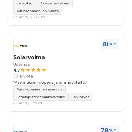
Sähkötyöt
Akkujärjestelmät
Aurinkopaneelien huolto
Päivitetty 29.7.2026
81
/100
Solarvoima
Uusimaa
4.7
39 arviota
“Asennuksen nopeus ja ammattitaito.”
Aurinkopaneelien asennus
Latauspisteet sähköautoille
Sähkötyöt
Päivitetty 1.7.2026
79
/100