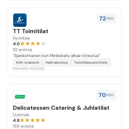
72
/100
TT Toimitilat
Hyvinkää
4.0
112 arviota
“Ajankohtainen kun Minkkikatu alkaa toteutua”
KVR-urakointi
Hallirakennus
Toimitilasuunnittelu
Päivitetty 4.8.2026
70
/100
Delicatessen Catering & Juhlatilat
Uusimaa
4.8
159 arviota