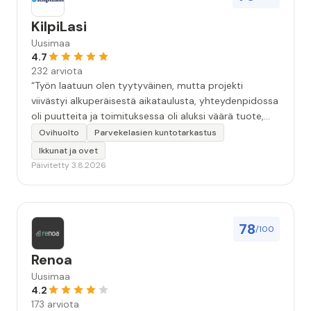
KilpiLasi
Uusimaa
4.7
232 arviota
“Työn laatuun olen tyytyväinen, mutta projekti
viivästyi alkuperäisestä aikataulusta, yhteydenpidossa
oli puutteita ja toimituksessa oli aluksi väärä tuote,
mikä aiheutti ylimääräistä odottelua. Lopulta tilanne
Ovihuolto
Parvekelasien kuntotarkastus
saatiin ratkaistua ja työ valmistui, joten
Ikkunat ja ovet
kokonaiskokemus jäi kohtalaiseksi. Toivon, että yritys
Päivitetty 3.8.2026
panostaa jatkossa erityisesti asiakkaiden ajan tasalla
pitämiseen ja sujuvampaan viestintään.”
78
/100
Renoa
Uusimaa
4.2
173 arviota