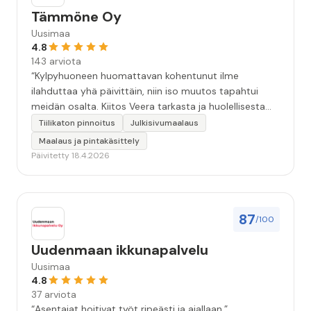
Tämmöne Oy
Uusimaa
4.8
143 arviota
“Kylpyhuoneen huomattavan kohentunut ilme
ilahduttaa yhä päivittäin, niin iso muutos tapahtui
meidän osalta. Kiitos Veera tarkasta ja huolellisesta
työstä, sekä ystävällisestä palvelusta!”
Tiilikaton pinnoitus
Julkisivumaalaus
Maalaus ja pintakäsittely
Päivitetty 18.4.2026
87
/100
Uudenmaan ikkunapalvelu
Uusimaa
4.8
37 arviota
“Asentajat hoitivat työt ripeästi ja ajallaan.”