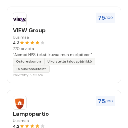
75
/100
VIEW Group
Uusimaa
4.3
770 arviota
“Aiempi NPS teksti kuvaa mun mielipiteen”
Ostoreskontra
Ulkoistettu talouspäällikkö
Talouskonsultointi
Päivitetty 8.7.2026
75
/100
Lämpöpartio
Uusimaa
4.2