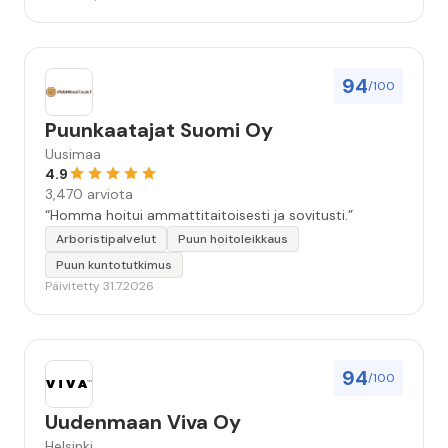
94
/100
Puunkaatajat Suomi Oy
Uusimaa
4.9
3,470 arviota
“Homma hoitui ammattitaitoisesti ja sovitusti.”
Arboristipalvelut
Puun hoitoleikkaus
Puun kuntotutkimus
Päivitetty 31.7.2026
94
/100
Uudenmaan Viva Oy
Helsinki