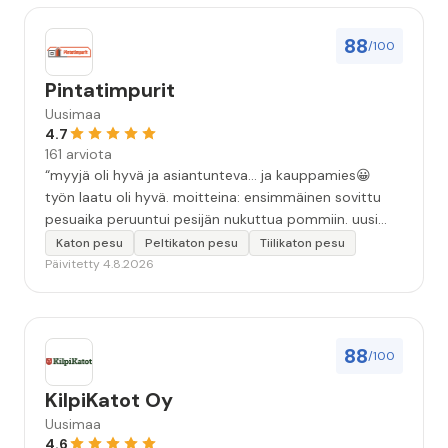
88
/100
Pintatimpurit
Uusimaa
4.7
161 arviota
“myyjä oli hyvä ja asiantunteva... ja kauppamies😀
työn laatu oli hyvä. moitteina: ensimmäinen sovittu
pesuaika peruuntui pesijän nukuttua pommiin. uusi
aika piti ja työn jälki oikein hyvää ja osaavaa. toinen
Katon pesu
Peltikaton pesu
Tiilikaton pesu
murhe tuli koska olimme matkoilla ja jossain
Päivitetty 4.8.2026
pesun/pinnoituksen vaiheessa oli pihalla ollut vesihana
jäänyt auki ja jossain vaiheessa töiden jo loputtua oli
letku irronnut ulkohanasta ja syöksi vettä kolme
vuorokautta pihalle...kunnes naapuri uskaltautui
88
/100
pihallemme ja sulki hanan. Hieman siis tarkkuutta
hommiin ja hyvä tulee. ”
KilpiKatot Oy
Uusimaa
4.6