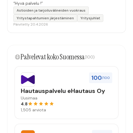
“Hyvä palvelu !”
Astioiden ja tarjoiluvälineiden vuokraus
Yritystapahtumien järjestäminen
Yritysjuhlat
Päivitetty 20.4.2026
Palvelevat koko Suomessa
(100)
100
/100
Hautauspalvelu eHautaus Oy
Uusimaa
4.8
1,505 arviota