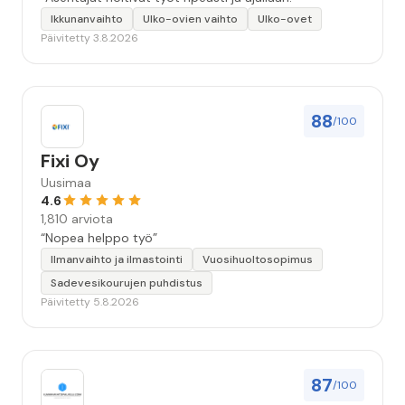
Ikkunanvaihto
Ulko-ovien vaihto
Ulko-ovet
Päivitetty 3.8.2026
88
/100
Fixi Oy
Uusimaa
4.6
1,810 arviota
“Nopea helppo työ”
Ilmanvaihto ja ilmastointi
Vuosihuoltosopimus
Sadevesikourujen puhdistus
Päivitetty 5.8.2026
87
/100