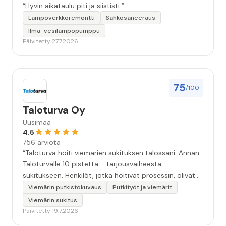
“Hyvin aikataulu piti ja siististi ”
Lämpöverkkoremontti
Sähkösaneeraus
Ilma-vesilämpöpumppu
Päivitetty 27.7.2026
75
/100
Taloturva Oy
Uusimaa
4.5
756 arviota
“Taloturva hoiti viemärien sukituksen talossani. Annan
Taloturvalle 10 pistettä - tarjousvaiheesta
sukitukseen. Henkilöt, jotka hoitivat prosessin, olivat
ammattitaitoisia ja miellyttäviä. Remontin jälkeen
Viemärin putkistokuvaus
Putkityöt ja viemärit
saamani materiaali tehtävän suorittamisesta oli
Viemärin sukitus
kiitettävän arvoista. Voin suositella.”
Päivitetty 19.7.2026