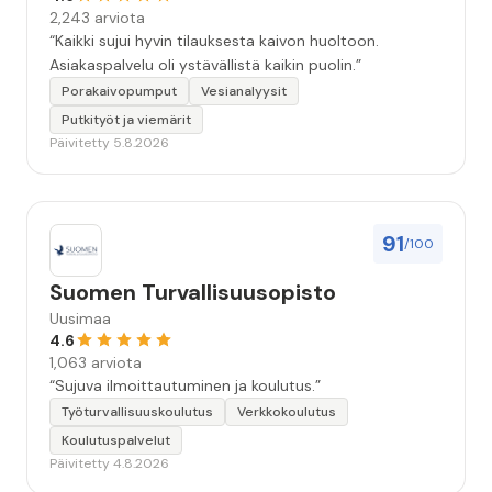
2,243 arviota
“Kaikki sujui hyvin tilauksesta kaivon huoltoon.
Asiakaspalvelu oli ystävällistä kaikin puolin.”
Porakaivopumput
Vesianalyysit
Putkityöt ja viemärit
Päivitetty 5.8.2026
91
/100
Suomen Turvallisuusopisto
Uusimaa
4.6
1,063 arviota
“Sujuva ilmoittautuminen ja koulutus.”
Työturvallisuuskoulutus
Verkkokoulutus
Koulutuspalvelut
Päivitetty 4.8.2026