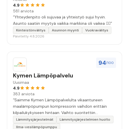
4.9
581 arviota
“Yhteydenpito oli sujuvaa ja yhteistyö sujui hyvin.
Asunto saatiin myytyä vaikka markkina oli vaikea 👍🏻”
Kiinteistönvälitys
Asunnon myynti
Vuokravälitys
Päivitetty 4.8.2026
94
/100
Kymen Lämpöpalvelu
Uusimaa
4.9
383 arviota
“Saimme Kymen Lämpöpalvelulta vikaantuneen
maalämpöpumpun kompressorin vaihdon erittäin
kilpailukykyiseen hintaan. Vaihto suoritettiin
ammattitaidolla ja ystävällisellä palveluasenteella.
Lämmitysjärjestelmät
Lämmitysjärjestelmien huolto
Samalla käynnillä huomattu pikkuvika korjattiin myös.
Ilma-vesilämpöpumppu