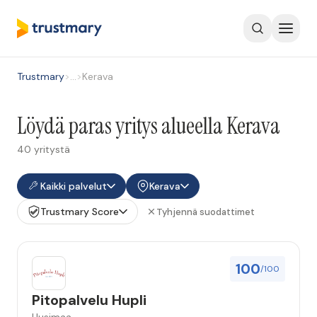
Trustmary
>
…
>
Kerava
Löydä paras yritys alueella Kerava
40 yritystä
Kaikki palvelut
Kerava
Trustmary Score
Tyhjennä suodattimet
100
/100
Pitopalvelu Hupli