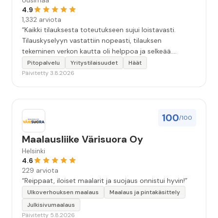
Uusimaa
4.9
1,332 arviota
“Kaikki tilauksesta toteutukseen sujui loistavasti.
Tilauskyselyyn vastattiin nopeasti, tilauksen
tekeminen verkon kautta oli helppoa ja selkeää.
Kävimme tilauksen vielä kahteen kertaan puhelimessa
Pitopalvelu
Yritystilaisuudet
Häät
läpi, että kaikki seikat oltiin varmasti huomioitu.
Päivitetty 3.8.2026
Tilaisuudessa tarjoilija oli todella ammatti-ihminen.
Ruoka oli hyvää, maukasta ja kaikkea riitti hyvin.
Kokonaisuudessaan 10+. Iso kiitos koko Huplin
porukalle!”
100
/100
Maalausliike Värisuora Oy
Helsinki
4.6
229 arviota
“Reippaat, iloiset maalarit ja suojaus onnistui hyvin!”
Ulkoverhouksen maalaus
Maalaus ja pintakäsittely
Julkisivumaalaus
Päivitetty 5.8.2026