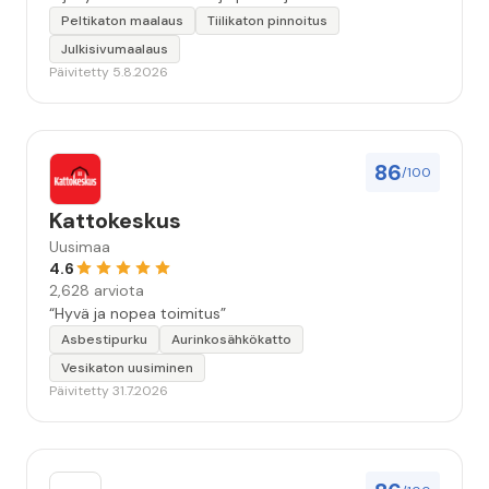
lähtönsä jälkeen.”
Peltikaton maalaus
Tiilikaton pinnoitus
Julkisivumaalaus
Päivitetty 5.8.2026
86
/100
Kattokeskus
Uusimaa
4.6
2,628 arviota
“Hyvä ja nopea toimitus”
Asbestipurku
Aurinkosähkökatto
Vesikaton uusiminen
Päivitetty 31.7.2026