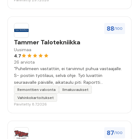
Päivitetty 29.7.2026
88
/100
Tammer Talotekniikka
Uusimaa
4.7
26 arviota
“Puhelimeen vastattiin, ei tarvinnut puhua vastaajalle.
S- postiin työtilaus, selvä ohje. Työ luvattiin
seuraavalle päivälle, aikataulu piti. Raportti
kartoituksesta tuli vielä samana päivänä..Kattava
Remonttien valvonta
Ilmakuvaukset
selvitys. Työn kuvaus havannoillistettiin selvästi.
Vahinkokartoitukset
Asiallinen , ystävällinen palvelu. ”
Päivitetty 8.7.2026
87
/100