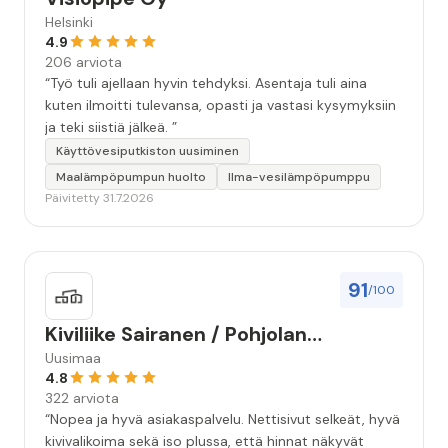
Helsinki
4.9
206 arviota
“Työ tuli ajellaan hyvin tehdyksi. Asentaja tuli aina
kuten ilmoitti tulevansa, opasti ja vastasi kysymyksiin
ja teki siistiä jälkeä. ”
Käyttövesiputkiston uusiminen
Maalämpöpumpun huolto
Ilma-vesilämpöpumppu
Päivitetty 31.7.2026
91
/100
Kiviliike Sairanen / Pohjolan
Muistokivi
Uusimaa
4.8
322 arviota
“Nopea ja hyvä asiakaspalvelu. Nettisivut selkeät, hyvä
kivivalikoima sekä iso plussa, että hinnat näkyvät