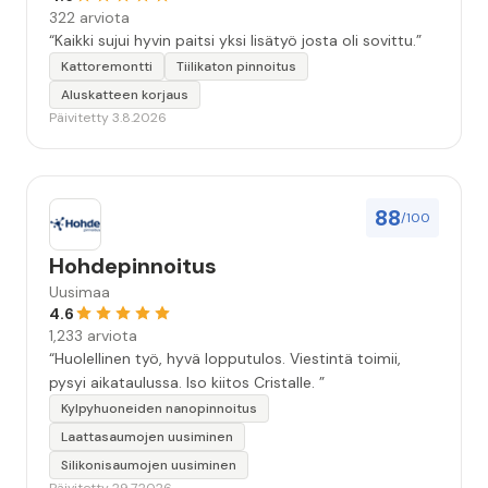
322 arviota
“Kaikki sujui hyvin paitsi yksi lisätyö josta oli sovittu.”
Kattoremontti
Tiilikaton pinnoitus
Aluskatteen korjaus
Päivitetty 3.8.2026
88
/100
Hohdepinnoitus
Uusimaa
4.6
1,233 arviota
“Huolellinen työ, hyvä lopputulos. Viestintä toimii,
pysyi aikataulussa. Iso kiitos Cristalle. ”
Kylpyhuoneiden nanopinnoitus
Laattasaumojen uusiminen
Silikonisaumojen uusiminen