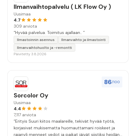
Ilmanvaihtopalvelu ( LK Flow Oy )
Uusimaa
4.7
309 arviota
“Hyvää palvelua. Toimitus ajallaan.. ”
Ilmastoinnin asennus
Ilmanvaihto ja ilmastointi
Ilmanvaihtohuolto ja -remontti
Päivitetty 3.8.2026
86
/100
Sorcolor Oy
Uusimaa
4.4
7,117 arviota
“Erityis Suuri kiitos maalareille, tekivät hyvää työtä,
korjasivat mukisematta huomauttamani roiskeet ja
rajanyli menneet vedot ja paikat jäivät siistiksi heidän