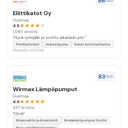
86
/100
Eliittikatot Oy
Uusimaa
4.5
1,060 arviota
“Hyvä työnjälki ja sovittu aikataulu piti.”
Peltikattotyöt
Asbestipurku
Katon kuntotarkastus
Päivitetty 4.8.2026
83
/100
Wirmax Lämpöpumput
Uusimaa
4.6
437 arviota
“Hyvä”
Ilmanvaihto ja ilmastointi
Ilmalämpöpumpun huolto
Ilma-vesilämpöpumppu