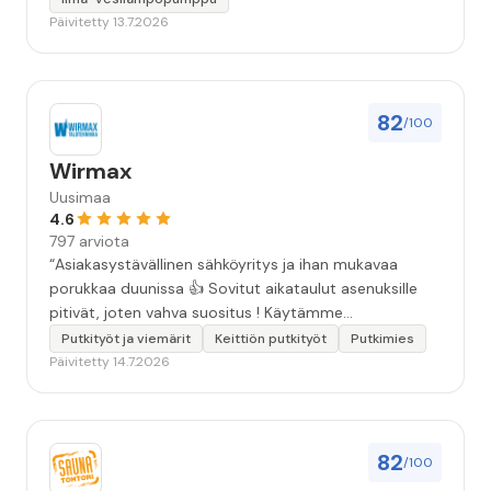
Päivitetty 13.7.2026
82
/100
Wirmax
Uusimaa
4.6
797 arviota
“Asiakasystävällinen sähköyritys ja ihan mukavaa
porukkaa duunissa 👍 Sovitut aikataulut asenuksille
pitivät, joten vahva suositus ! Käytämme
seuraavallakin kerralla!”
Putkityöt ja viemärit
Keittiön putkityöt
Putkimies
Päivitetty 14.7.2026
82
/100