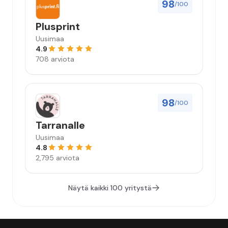
98
/100
Plusprint
Uusimaa
4.9
708 arviota
98
/100
Tarranalle
Uusimaa
4.8
2,795 arviota
Näytä kaikki 100 yritystä