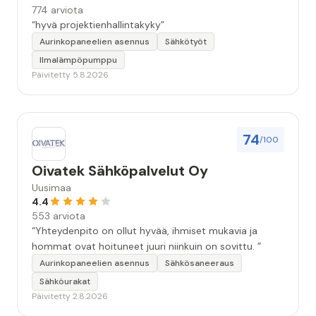
774 arviota
“hyvä projektienhallintakyky”
Aurinkopaneelien asennus
Sähkötyöt
Ilmalämpöpumppu
Päivitetty 5.8.2026
74
/100
Oivatek Sähköpalvelut Oy
Uusimaa
4.4
553 arviota
“Yhteydenpito on ollut hyvää, ihmiset mukavia ja
hommat ovat hoituneet juuri niinkuin on sovittu. ”
Aurinkopaneelien asennus
Sähkösaneeraus
Sähköurakat
Päivitetty 2.8.2026