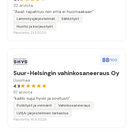
32 arviota
“Asiat tapahtuu niin että ei huomaakaan”
Lämmitysjärjestelmät
Sähkötyöt
Huolto ja korjaustyöt
Päivitetty 21.3.2025
88
/100
Suur-Helsingin vahinkosaneeraus Oy
Uusimaa
4.9
10 arviota
“kaikki sujui hyvin ja sovitusti”
Putkityöt ja viemärit
Vahinkosaneeraus
LVISA-järjestelmien tarkastus
Päivitetty 16.6.2026