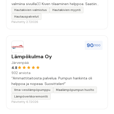
valmiina sivuilla👍🏻 Kiven tilaaminen helppoa. Saatiin
äidille kaunis, ammattitaidolla tehty kivi❤️ Kiitos!”
Hautakivien valmistus
Hautakivien myynti
Hautauspalvelut
Päivitetty 2.7.2026
90
/100
Lämpökulma Oy
Järvenpää
4.8
932 arviota
“Ammattitaitoista palvelua. Pumpun hankinta oli
helppoa ja nopeaa. Suosittelen!”
Ilma-vesilämpöpumppu
Maalämpöpumpun huolto
Lämpöverkkoremontti
Päivitetty 6.7.2026