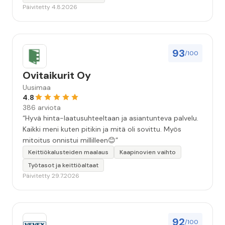
Jäi tunne että oltiin aidosti kiinnostuneita siitä, että
Päivitetty 4.8.2026
asiakkaan järjestelmä saadaan kuntoon. Suosittelen!”
93
/100
Ovitaikurit Oy
Uusimaa
4.8
386 arviota
“Hyvä hinta-laatusuhteeltaan ja asiantunteva palvelu.
Kaikki meni kuten pitikin ja mitä oli sovittu. Myös
mitoitus onnistui millilleen😊”
Keittiökalusteiden maalaus
Kaapinovien vaihto
Työtasot ja keittiöaltaat
Päivitetty 29.7.2026
92
/100