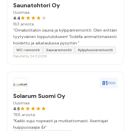
Saunatohtori Oy
Uusimaa
4.4
163 arviota
“Omakotitalon sauna ja kylppäriremontti. Olen erittäin
tyytyväinen lopputulokseen! Todella ammattimaisesti
hoidettu ja aikataulussa pysyttiin.”
WC-remontti
Saunaremontti
Kylpyhuoneremontti
Päivitetty 24.5.2026
81
/100
Solarum Suomi Oy
Uusimaa
4.5
788 arviota
“Kaikki sujui nopeasti ja mutkattomasti. Asentajat
huippuosaajia 👍”