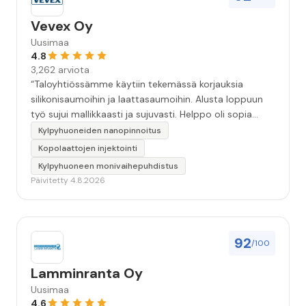
Vevex Oy
Uusimaa
4.8
3,262 arviota
“Taloyhtiössämme käytiin tekemässä korjauksia
silikonisaumoihin ja laattasaumoihin. Alusta loppuun
työ sujui mallikkaasti ja sujuvasti. Helppo oli sopia
asioista ja ystävällistä palvelua. Kuunneltiin asiakasta.
Kylpyhuoneiden nanopinnoitus
Ei tyrkytetty mitään mitä ei halunnut, mikä tänä
Kopolaattojen injektointi
päivänä on harvinaista. Työn jälki priimaa😍.”
Kylpyhuoneen monivaihepuhdistus
Päivitetty 4.8.2026
92
/100
Lamminranta Oy
Uusimaa
4.6