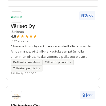
92
/100
Väriset Oy
Uusimaa
4.8
1,172 arviota
“Homma toimi hyvin kuten varaushetkellä oli sovittu.
Ainoa miinus, että jälkitarkastukseen pitäisi olla
enemmän aikaa, koska väärässä paikassa olevat
maalitipat löytyy myöhemmin ”
Peltikaton maalaus
Tiilikaton pinnoitus
Tiilikaton puhdistus
Päivitetty 5.8.2026
91
/100
Visiopipe Oy