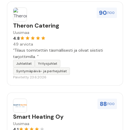
90
/100
Theron Catering
Uusimaa
4.8
49 arviota
“Tilaus toimitettiin täsmällisesti ja olivat siististi
tarjottimilla. ”
Juhlatilat
Yritysjuhlat
Syntymäpäivä- ja perhejuhlat
Päivitetty 23.6.2026
88
/100
Smart Heating Oy
Uusimaa
4.1