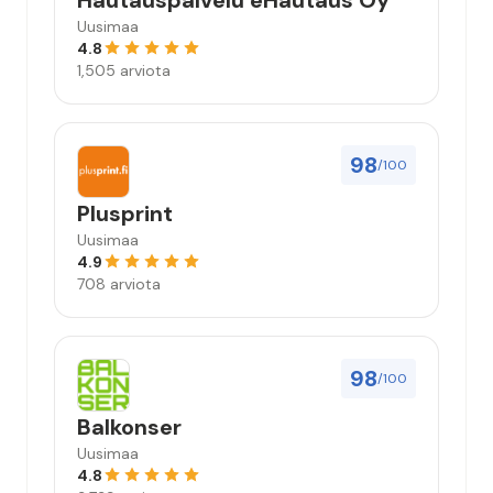
Hautauspalvelu eHautaus Oy
Uusimaa
4.8
1,505 arviota
98
/100
Plusprint
Uusimaa
4.9
708 arviota
98
/100
Balkonser
Uusimaa
4.8