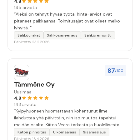
4.8
145 arviota
“Aleksi on tehnyt hyvää työtä, hinta-arviot ovat
pitäneet paikkaansa. Toimitusajat ovat olleet melko
lyhyitä. ”
Sähköurakat
Sähkösaneeraus
Sähköremontti
Päivitetty 23.2.2026
87
/100
Tämmöne Oy
Uusimaa
4.8
143 arviota
“Kylpyhuoneen huomattavan kohentunut ilme
ilahduttaa yhä päivittäin, niin iso muutos tapahtui
meidän osalta. Kiitos Veera tarkasta ja huolellisesta
työstä, sekä ystävällisestä palvelusta!”
Katon pinnoitus
Ulkomaalaus
Sisämaalaus
Päivitetty 18.4.2026