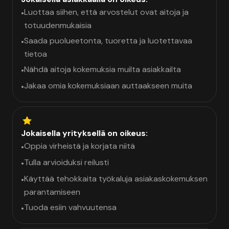
Luottaa siihen, että arvostelut ovat aitoja ja
•
totuudenmukaisia
Saada puolueetonta, tuoretta ja luotettavaa
•
tietoa
Nähdä aitoja kokemuksia muilta asiakkailta
•
Jakaa omia kokemuksiaan auttaakseen muita
•
Jokaisella yrityksellä on oikeus:
Oppia virheistä ja korjata niitä
•
Tulla arvioiduksi reilusti
•
Käyttää tehokkaita työkaluja asiakaskokemuksen
•
parantamiseen
Tuoda esiin vahvuutensa
•