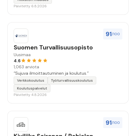
huolellisesti. Suosittelen. Erityiskiitos itse maalareille:
Päivitetty 6.8.2026
Miljalle ja Valmalle!”
91
/100
Suomen Turvallisuusopisto
Uusimaa
4.6
1,063 arviota
“Sujuva ilmoittautuminen ja koulutus.”
Verkkokoulutus
Työturvallisuuskoulutus
Koulutuspalvelut
Päivitetty 4.8.2026
91
/100