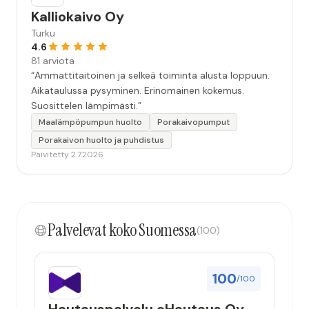
Kalliokaivo Oy
Turku
4.6
81 arviota
“Ammattitaitoinen ja selkeä toiminta alusta loppuun.
Aikataulussa pysyminen. Erinomainen kokemus.
Suosittelen lämpimästi.”
Maalämpöpumpun huolto
Porakaivopumput
Porakaivon huolto ja puhdistus
Päivitetty 2.7.2026
Palvelevat koko Suomessa
(100)
100
/100