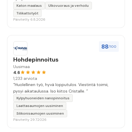
Katon maalaus
Ulkovuoraus ja verhoilu
Tiilikattotyöt
Päivitetty 6.8.2026
88
/100
Hohdepinnoitus
Uusimaa
4.6
1,233 arviota
“Huolellinen työ, hyvä lopputulos. Viestintä toimii,
pysyi aikataulussa. Iso kiitos Cristalle. ”
Kylpyhuoneiden nanopinnoitus
Laattasaumojen uusiminen
Silikonisaumojen uusiminen
Päivitetty 29.7.2026