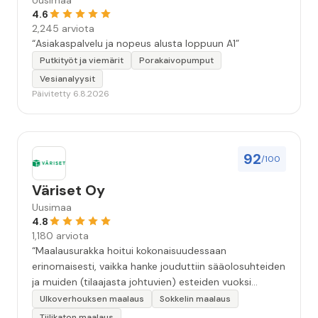
Uusimaa
4.6
2,245 arviota
“Asiakaspalvelu ja nopeus alusta loppuun A1”
Putkityöt ja viemärit
Porakaivopumput
Vesianalyysit
Päivitetty 6.8.2026
92
/100
Väriset Oy
Uusimaa
4.8
1,180 arviota
“Maalausurakka hoitui kokonaisuudessaan
erinomaisesti, vaikka hanke jouduttiin sääolosuhteiden
ja muiden (tilaajasta johtuvien) esteiden vuoksi
keskeyttämään n. 3 viikoksi. Maalaistulos on oikein
Ulkoverhouksen maalaus
Sokkelin maalaus
hyvä, yhteydenpito erinomaista, jälkityöt tehtiin
Tiilikaton maalaus