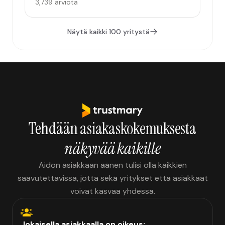
3,739 arviota
Näytä kaikki 100 yritystä
Tehdään asiakaskokemuksesta
näkyvää kaikille
Aidon asiakkaan äänen tulisi olla kaikkien
saavutettavissa, jotta sekä yritykset että asiakkaat
voivat kasvaa yhdessä.
Jokaisella asiakkaalla on oikeus: