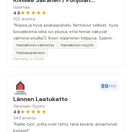
Kiviliike Sairanen / Pohjolan
Muistokivi
Uusimaa
4.8
322 arviota
“Nopea ja hyvä asiakaspalvelu. Nettisivut selkeät, hyvä
kivivalikoima sekä iso plussa, että hinnat näkyvät
valmiina sivuilla👍🏻 Kiven tilaaminen helppoa. Saatiin
äidille kaunis, ammattitaidolla tehty kivi❤️ Kiitos!”
Hautakivien valmistus
Hautakivien myynti
Hautauspalvelut
Päivitetty 2.7.2026
89
/100
Lännen Laatukatto
Varsinais-Suomi
4.8
343 arviota
“Kaikki työt, jotka ovat tehty tänä kesänä, ansaitsevat
kympin!”