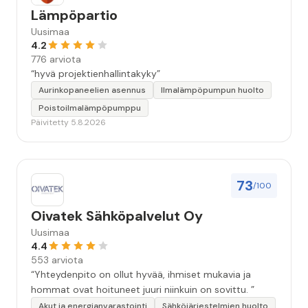
Lämpöpartio
Uusimaa
4.2
776 arviota
“hyvä projektienhallintakyky”
Aurinkopaneelien asennus
Ilmalämpöpumpun huolto
Poistoilmalämpöpumppu
Päivitetty 5.8.2026
73
/100
Oivatek Sähköpalvelut Oy
Uusimaa
4.4
553 arviota
“Yhteydenpito on ollut hyvää, ihmiset mukavia ja
hommat ovat hoituneet juuri niinkuin on sovittu. ”
Akut ja energianvarastointi
Sähköjärjestelmien huolto