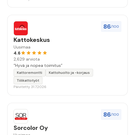
86
/100
Kattokeskus
Uusimaa
4.6
2,629 arviota
“Hyvä ja nopea toimitus”
Kattoremontti
Kattohuolto ja -korjaus
Tiilikattotyöt
Päivitetty 31.7.2026
86
/100
Sorcolor Oy