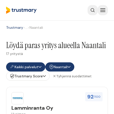
Trustmary
>
…
>
Naantali
Löydä paras yritys alueella Naantali
17 yritystä
Kaikki palvelut
Naantali
Trustmary Score
Tyhjennä suodattimet
92
/100
Lamminranta Oy