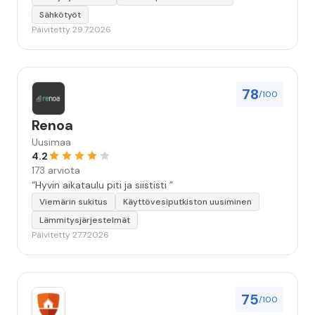
Sähkötyöt
Päivitetty 29.7.2026
78
/100
Renoa
Uusimaa
4.2
173 arviota
“Hyvin aikataulu piti ja siististi ”
Viemärin sukitus
Käyttövesiputkiston uusiminen
Lämmitysjärjestelmät
Päivitetty 27.7.2026
75
/100