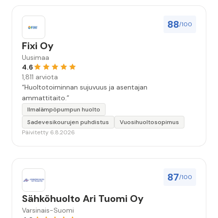
88
/100
Fixi Oy
Uusimaa
4.6
1,811 arviota
“Huoltotoiminnan sujuvuus ja asentajan
ammattitaito.”
Ilmalämpöpumpun huolto
Sadevesikourujen puhdistus
Vuosihuoltosopimus
Päivitetty 6.8.2026
87
/100
Sähköhuolto Ari Tuomi Oy
Varsinais-Suomi