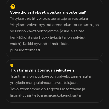
Voivatko yritykset poistaa arvosteluja?
Yritykset eivät voi poistaa aitoja arvosteluja.
Yritykset voivat pyytää arvostelun tarkistusta, jos
se rikkoo käyttöehtojamme (esim. sisältää
henkilökohtaisia hyökkäyksiä tai on selvästi
väärä). Kaikki pyynnöt käsitellään
puolueettomasti.
Trustmaryn sitoumus reiluuteen
Trustmary on puolueeton palvelu. Emme auta
yrityksiä manipuloimaan arvostelujaan.
Tavoitteenamme on tarjota luotettavaa ja
läpinäkyvää tietoa asiakaskokemuksista.