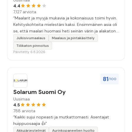
Uusimaa
4.4
7,127 arviota
“Maalarit ja myyjä mukavia ja kokonaisuus toimi hyvin.
Kehityskohteita mielestäni kaksi. Ensimmäinen asia oli
se, että maalari huomasi heti seinän värin ja alakaton
värin erot mitä en huomannut. Hyvä toki että siinä
Julkisivumaalaus
Maalaus ja pintakäsittely
kohtaa huomattu mutta toki optimaalisessa
Tiilikaton pinnoitus
tilanteessa myyjä olisi jo kiinnittänyt tähän huomiota.
Päivitetty 6.8.2026
Toinen kehityskohde on myyjän ja maalajien välinen
"hand-over" eli maalarit tietäisivät vielä aavistuksen
paremmin jo tullessa mitä alkaa tekemään. Mutta
kokonaisuus hyvä ja varmasti tulevaisuudessakin
81
/100
mahdollisuus että palveluita käytän”
Solarum Suomi Oy
Uusimaa
4.5
788 arviota
“Kaikki sujui nopeasti ja mutkattomasti. Asentajat
huippuosaajia 👍”
Akkujärjestelmät
Aurinkopaneelien huolto