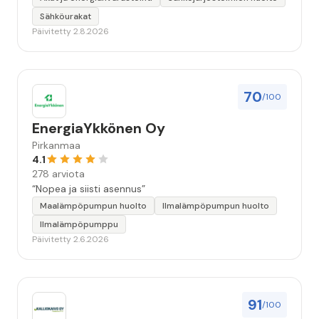
Sähköurakat
Päivitetty 2.8.2026
70
/100
EnergiaYkkönen Oy
Pirkanmaa
4.1
278 arviota
“Nopea ja siisti asennus”
Maalämpöpumpun huolto
Ilmalämpöpumpun huolto
Ilmalämpöpumppu
Päivitetty 2.6.2026
91
/100