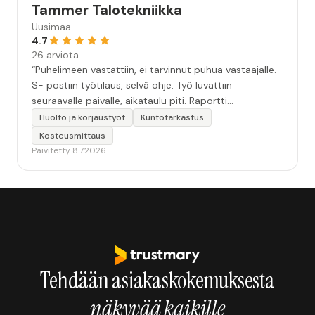
Tammer Talotekniikka
Uusimaa
4.7
26 arviota
“Puhelimeen vastattiin, ei tarvinnut puhua vastaajalle.
S- postiin työtilaus, selvä ohje. Työ luvattiin
seuraavalle päivälle, aikataulu piti. Raportti
kartoituksesta tuli vielä samana päivänä..Kattava
Huolto ja korjaustyöt
Kuntotarkastus
selvitys. Työn kuvaus havannoillistettiin selvästi.
Kosteusmittaus
Asiallinen , ystävällinen palvelu. ”
Päivitetty 8.7.2026
Tehdään asiakaskokemuksesta
näkyvää kaikille