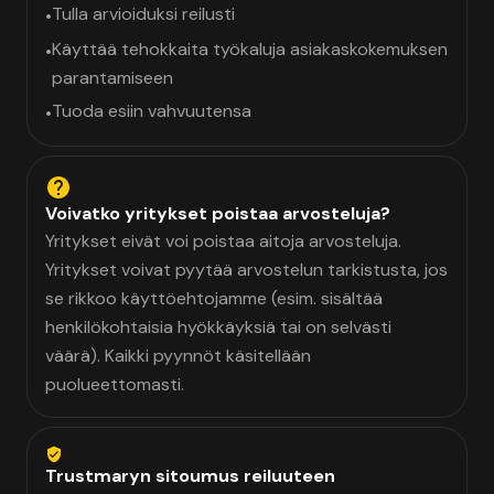
Tulla arvioiduksi reilusti
•
Käyttää tehokkaita työkaluja asiakaskokemuksen
•
parantamiseen
Tuoda esiin vahvuutensa
•
Voivatko yritykset poistaa arvosteluja?
Yritykset eivät voi poistaa aitoja arvosteluja.
Yritykset voivat pyytää arvostelun tarkistusta, jos
se rikkoo käyttöehtojamme (esim. sisältää
henkilökohtaisia hyökkäyksiä tai on selvästi
väärä). Kaikki pyynnöt käsitellään
puolueettomasti.
Trustmaryn sitoumus reiluuteen