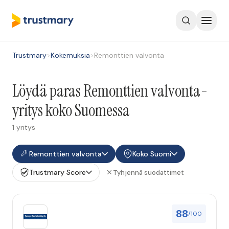
Trustmary
>
Kokemuksia
>
Remonttien valvonta
Löydä paras Remonttien valvonta-
yritys koko Suomessa
1 yritys
Remonttien valvonta
Koko Suomi
Trustmary Score
Tyhjennä suodattimet
88
/100