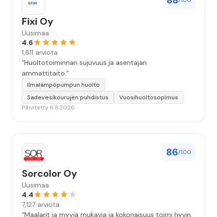
88
/100
Fixi Oy
Uusimaa
4.6
1,811 arviota
“Huoltotoiminnan sujuvuus ja asentajan
ammattitaito.”
Ilmalämpöpumpun huolto
Sadevesikourujen puhdistus
Vuosihuoltosopimus
Päivitetty 6.8.2026
86
/100
Sorcolor Oy
Uusimaa
4.4
7,127 arviota
“Maalarit ja myyjä mukavia ja kokonaisuus toimi hyvin.