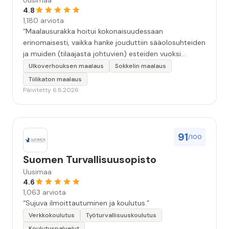
Uusimaa
4.8
1,180 arviota
“Maalausurakka hoitui kokonaisuudessaan
erinomaisesti, vaikka hanke jouduttiin sääolosuhteiden
ja muiden (tilaajasta johtuvien) esteiden vuoksi
keskeyttämään n. 3 viikoksi. Maalaistulos on oikein
Ulkoverhouksen maalaus
Sokkelin maalaus
hyvä, yhteydenpito erinomaista, jälkityöt tehtiin
Tiilikaton maalaus
huolellisesti. Suosittelen. Erityiskiitos itse maalareille:
Päivitetty 6.8.2026
Miljalle ja Valmalle!”
91
/100
Suomen Turvallisuusopisto
Uusimaa
4.6
1,063 arviota
“Sujuva ilmoittautuminen ja koulutus.”
Verkkokoulutus
Työturvallisuuskoulutus
Koulutuspalvelut