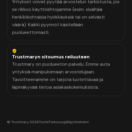
Yritykset voivat pyytää arvostelun tarkistusta, jos
se rikkoo käyttöehtojamme (esim. sisältää
henkilökohtaisia hyökkäyksiä tai on selvästi
väärä). Kaikki pyynnöt käsitellään
puolueettomasti.
Trustmaryn sitoumus reiluuteen
Trustmary on puolueeton palvelu. Emme auta
yrityksiä manipuloimaan arvostelujaan.
Tavoitteenamme on tarjota luotettavaa ja
läpinäkyvää tietoa asiakaskokemuksista.
© Trustmary 2026
Tuote
Tietosuoja
Käyttöehdot