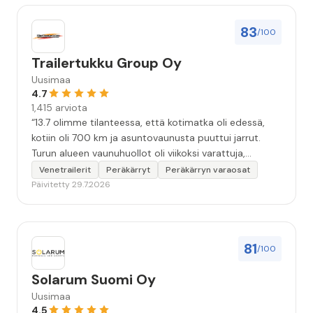
83
/100
Trailertukku Group Oy
Uusimaa
4.7
1,415 arviota
“13.7 olimme tilanteessa, että kotimatka oli edessä,
kotiin oli 700 km ja asuntovaunusta puuttui jarrut.
Turun alueen vaunuhuollot oli viikoksi varattuja,
asentajien kädet täynnä työtä. Eräs vaunuhuolto
Venetrailerit
Peräkärryt
Peräkärryn varaosat
neuvoi olemaan yhteydessä Turun Trailertukkuun.
Päivitetty 29.7.2026
Soitto Trailertukkuun. Sen jälkeen alkoikin tapahtua.
Tunnin kuluttua olin vaunun kanssa liikkeen piha-
alueella. Asentaja teki korjausarvion. Vajaa kahden
tunnin kuluttua vaunuun oli asennettu uudet
81
/100
jarrurummut jarrukenkineen. Ja kotimatka alkoi
turvallisesti ja hyvillä mielin. Kiitoksia erinomaisen
Solarum Suomi Oy
hyvästä palvelusta hädissään tuskailleelle pohjoisen
Uusimaa
matkailijalle😊”
4.5