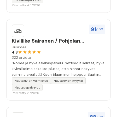
Päivitetty 4.8.2026
91
/100
Kiviliike Sairanen / Pohjolan
Muistokivi
Uusimaa
4.8
322 arviota
“Nopea ja hyvä asiakaspalvelu. Nettisivut selkeät, hyvä
kivivalikoima sekä iso plussa, että hinnat näkyvät
valmiina sivuilla👍🏻 Kiven tilaaminen helppoa. Saatiin
äidille kaunis, ammattitaidolla tehty kivi❤️ Kiitos!”
Hautakivien valmistus
Hautakivien myynti
Hautauspalvelut
Päivitetty 2.7.2026