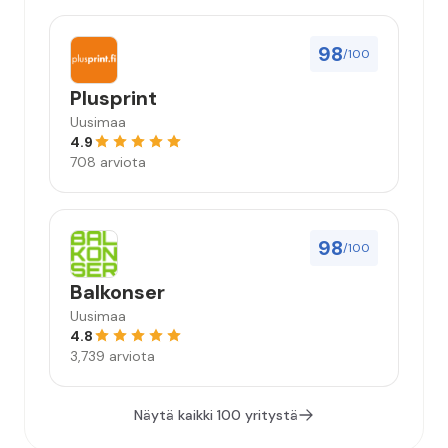
98
/100
Plusprint
Uusimaa
4.9
708 arviota
98
/100
Balkonser
Uusimaa
4.8
3,739 arviota
Näytä kaikki 100 yritystä