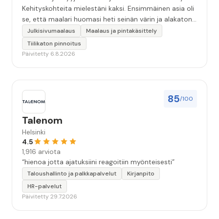
Kehityskohteita mielestäni kaksi. Ensimmäinen asia oli
se, että maalari huomasi heti seinän värin ja alakaton
värin erot mitä en huomannut. Hyvä toki että siinä
Julkisivumaalaus
Maalaus ja pintakäsittely
kohtaa huomattu mutta toki optimaalisessa
Tiilikaton pinnoitus
tilanteessa myyjä olisi jo kiinnittänyt tähän huomiota.
Päivitetty 6.8.2026
Toinen kehityskohde on myyjän ja maalajien välinen
"hand-over" eli maalarit tietäisivät vielä aavistuksen
paremmin jo tullessa mitä alkaa tekemään. Mutta
kokonaisuus hyvä ja varmasti tulevaisuudessakin
85
/100
mahdollisuus että palveluita käytän”
Talenom
Helsinki
4.5
1,916 arviota
“hienoa jotta ajatuksiini reagoitiin myönteisesti”
Taloushallinto ja palkkapalvelut
Kirjanpito
HR-palvelut
Päivitetty 29.7.2026