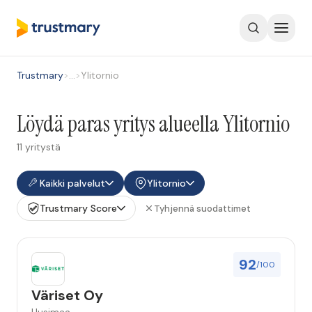
Trustmary
>
…
>
Ylitornio
Löydä paras yritys alueella Ylitornio
11 yritystä
Kaikki palvelut
Ylitornio
Trustmary Score
Tyhjennä suodattimet
92
/100
Väriset Oy