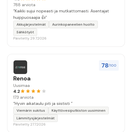
788 arviota
“Kaikki sujui nopeasti ja mutkattomasti. Asentajat
huippuosaajia 👍”
Akkujärjestelmät
Aurinkopaneelien huolto
Sähkötyöt
Päivitetty 29.7.2026
78
/100
Renoa
Uusimaa
4.2
173 arviota
“Hyvin aikataulu piti ja siististi ”
Viemärin sukitus
Käyttövesiputkiston uusiminen
Lämmitysjärjestelmät
Päivitetty 27.7.2026