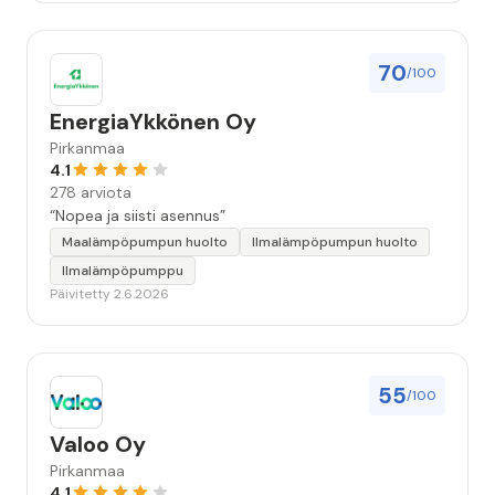
70
/100
EnergiaYkkönen Oy
Pirkanmaa
4.1
278 arviota
“Nopea ja siisti asennus”
Maalämpöpumpun huolto
Ilmalämpöpumpun huolto
Ilmalämpöpumppu
Päivitetty 2.6.2026
55
/100
Valoo Oy
Pirkanmaa
4.1