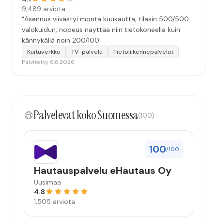
9,489 arviota
“Asennus viivästyi monta kuukautta, tilasin 500/500
valokuidun, nopeus näyttää niin tietokoneella kuin
kännykällä noin 200/100”
Kuituverkko
TV-palvelu
Tietoliikennepalvelut
Päivitetty 6.8.2026
Palvelevat koko Suomessa
(100)
100
/100
Hautauspalvelu eHautaus Oy
Uusimaa
4.8
1,505 arviota