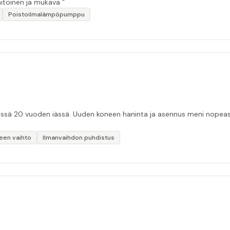
aitoinen ja mukava ”
Poistoilmalämpöpumppu
essä 20 vuoden iässä. Uuden koneen haninta ja asennus meni nopeast
een vaihto
Ilmanvaihdon puhdistus