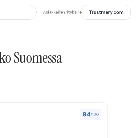
Trustmary.com
Asiakkaille
Yrityksille
oko Suomessa
94
/100