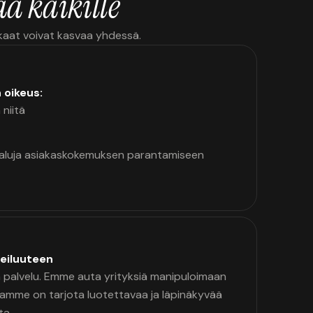
ä kaikille
kkaat voivat kasvaa yhdessä.
n oikeus:
 niitä
kaluja asiakaskokemuksen parantamiseen
eiluuteen
palvelu. Emme auta yrityksiä manipuloimaan
namme on tarjota luotettavaa ja läpinäkyvää
ta.