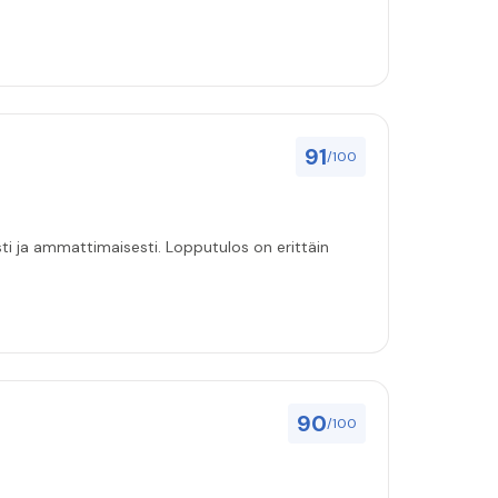
91
/100
i ja ammattimaisesti. Lopputulos on erittäin
90
/100