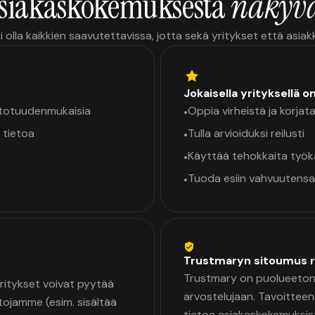
siakaskokemuksesta
näkyvä
i olla kaikkien saavutettavissa, jotta sekä yritykset että asia
Jokaisella yrityksellä o
a totuudenmukaisia
Oppia virheistä ja korjata
•
 tietoa
Tulla arvioiduksi reilusti
•
Käyttää tehokkaita työ
•
Tuoda esiin vahvuutensa
•
Trustmaryn sitoumus r
Trustmary on puolueeton 
 Yritykset voivat pyytää
arvostelujaan. Tavoittee
tojamme (esim. sisältää
tietoa asiakaskokemuksis