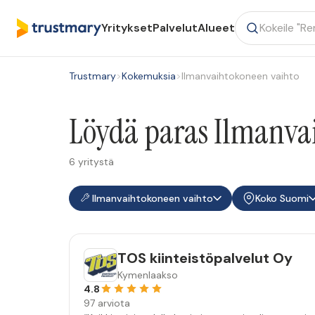
Yritykset
Palvelut
Alueet
Trustmary
>
Kokemuksia
>
Ilmanvaihtokoneen vaihto
Löydä paras Ilmanva
6 yritystä
Ilmanvaihtokoneen vaihto
Koko Suomi
TOS kiinteistöpalvelut Oy
Kymenlaakso
4.8
97 arviota