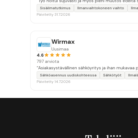
“Työ hoitui sujuvasti ja myös pieni muutos edeltä
Sisäilmatutkimus
Ilmanvaihtokoneen vaihto
Ilm
Päivitetty 31.7.2026
Wirmax
Uusimaa
4.6
797 arviota
Sähköasennus uudiskohteessa
Sähkötyöt
Ilma
Päivitetty 14.7.2026