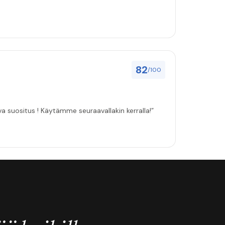
82
/100
ulut asenuksille pitivät, joten vahva suositus ! Käytämme seuraavallakin kerralla!”