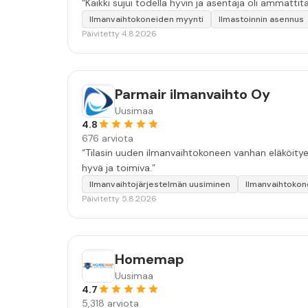
“Kaikki sujui todella hyvin ja asentaja oli ammattit
Ilmanvaihtokoneiden myynti
Ilmastoinnin asennus
Päivitetty 4.8.2026
Parmair ilmanvaihto Oy
Uusimaa
4.8
676 arviota
“Tilasin uuden ilmanvaihtokoneen vanhan eläköity
hyvä ja toimiva.”
Ilmanvaihtojärjestelmän uusiminen
Ilmanvaihtokon
Päivitetty 5.8.2026
Homemap
Uusimaa
4.7
5,318 arviota