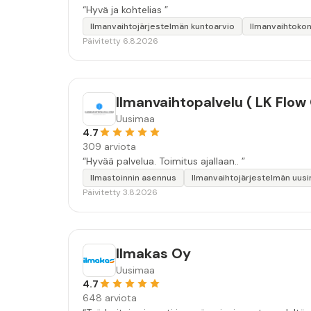
“Hyvä ja kohtelias ”
Ilmanvaihtojärjestelmän kuntoarvio
Ilmanvaihtoko
Päivitetty 6.8.2026
Ilmanvaihtopalvelu ( LK Flow
Uusimaa
4.7
309 arviota
“Hyvää palvelua. Toimitus ajallaan.. ”
Ilmastoinnin asennus
Ilmanvaihtojärjestelmän uus
Päivitetty 3.8.2026
Ilmakas Oy
Uusimaa
4.7
648 arviota