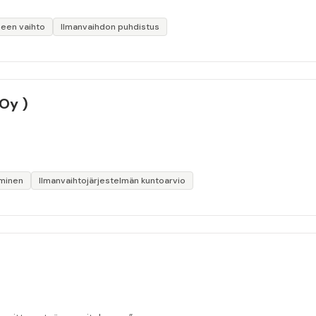
neen vaihto
Ilmanvaihdon puhdistus
 Oy )
iminen
Ilmanvaihtojärjestelmän kuntoarvio