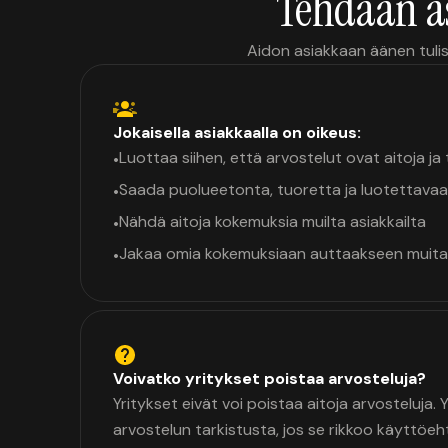
Tehdään a
Aidon asiakkaan äänen tulis
Jokaisella asiakkaalla on oikeus:
Luottaa siihen, että arvostelut ovat aitoja j
•
Saada puolueetonta, tuoretta ja luotettavaa
•
Nähdä aitoja kokemuksia muilta asiakkailta
•
Jakaa omia kokemuksiaan auttaakseen muita
•
Voivatko yritykset poistaa arvosteluja?
Yritykset eivät voi poistaa aitoja arvosteluja.
arvostelun tarkistusta, jos se rikkoo käyttöeh