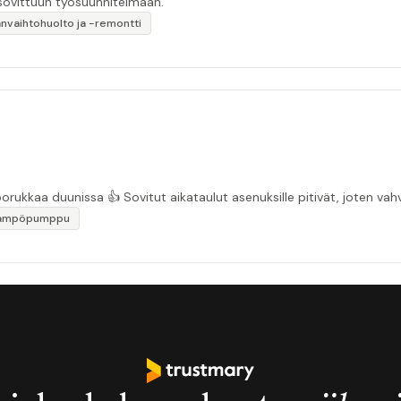
 sovittuun työsuunnitelmaan.”
anvaihtohuolto ja -remontti
“Asiakasystävällinen sähköyritys ja ihan mukavaa porukkaa duunissa 👍 Sovitut aikata
lämpöpumppu