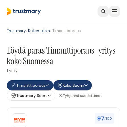
Trustmary
>
Kokemuksia
>
Timanttiporaus
Löydä paras Timanttiporaus-yritys
koko Suomessa
1 yritys
Timanttiporaus
Koko Suomi
Trustmary Score
Tyhjennä suodattimet
97
/100