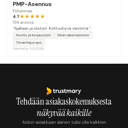
PMP-Asennus
Pirkanmaa
4.7
158 arviota
“Ajallaan ja siististi. Kohtuuhyvä viestintä.”
Huolto ja korjaustyöt
Viherrakentaminen
Timanttiporaus
Päivitetty 5.8.2026
Tehdään asiakaskokemuksesta
näkyvää kaikille
Aidon asiakkaan äänen tulisi olla kaikkien