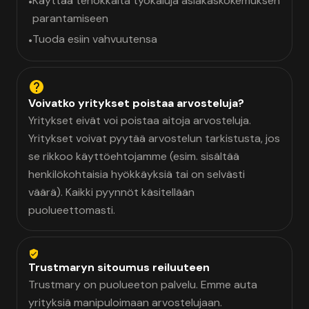
Käyttää tehokkaita työkaluja asiakaskokemuksen
•
parantamiseen
Tuoda esiin vahvuutensa
•
Voivatko yritykset poistaa arvosteluja?
Yritykset eivät voi poistaa aitoja arvosteluja.
Yritykset voivat pyytää arvostelun tarkistusta, jos
se rikkoo käyttöehtojamme (esim. sisältää
henkilökohtaisia hyökkäyksiä tai on selvästi
väärä). Kaikki pyynnöt käsitellään
puolueettomasti.
Trustmaryn sitoumus reiluuteen
Trustmary on puolueeton palvelu. Emme auta
yrityksiä manipuloimaan arvostelujaan.