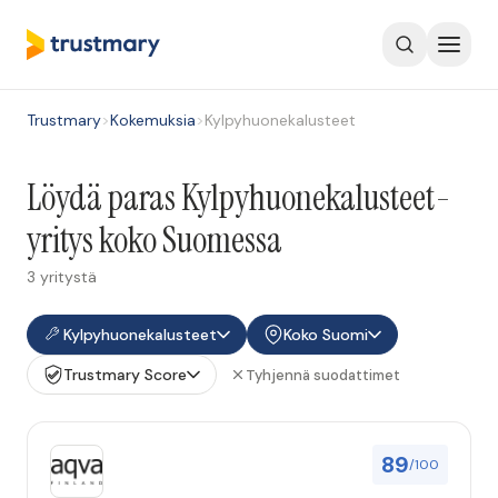
Trustmary
>
Kokemuksia
>
Kylpyhuonekalusteet
Löydä paras Kylpyhuonekalusteet-
yritys koko Suomessa
3 yritystä
Kylpyhuonekalusteet
Koko Suomi
Trustmary Score
Tyhjennä suodattimet
89
/100