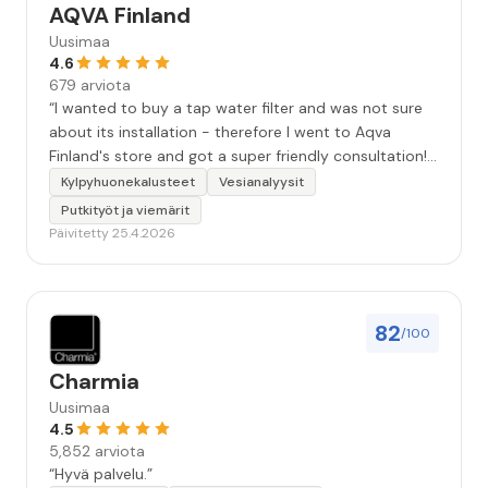
AQVA Finland
Uusimaa
4.6
679 arviota
“I wanted to buy a tap water filter and was not sure
about its installation - therefore I went to Aqva
Finland's store and got a super friendly consultation! I
bought the product there right away, the installation
Kylpyhuonekalusteet
Vesianalyysit
was indeed easy and I am really happy with its
Putkityöt ja viemärit
quality!”
Päivitetty 25.4.2026
82
/100
Charmia
Uusimaa
4.5
5,852 arviota
“Hyvä palvelu.”