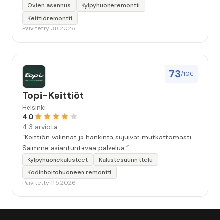
Ovien asennus
Kylpyhuoneremontti
Keittiöremontti
Päivitetty 3.8.2026
73
/100
Topi-Keittiöt
Helsinki
4.0
413 arviota
“Keittiön valinnat ja hankinta sujuivat mutkattomasti.
Saimme asiantuntevaa palvelua.”
Kylpyhuonekalusteet
Kalustesuunnittelu
Kodinhoitohuoneen remontti
Päivitetty 11.5.2026