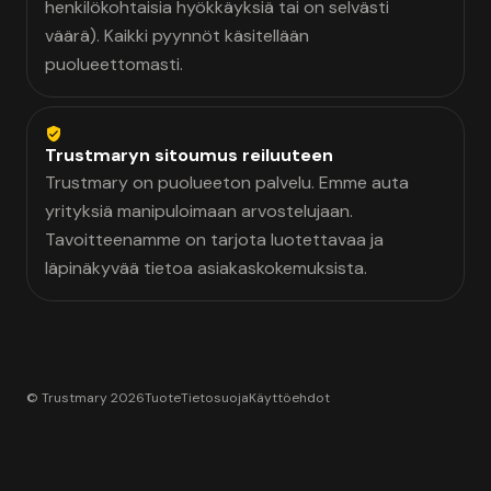
henkilökohtaisia hyökkäyksiä tai on selvästi
väärä). Kaikki pyynnöt käsitellään
puolueettomasti.
Trustmaryn sitoumus reiluuteen
Trustmary on puolueeton palvelu. Emme auta
yrityksiä manipuloimaan arvostelujaan.
Tavoitteenamme on tarjota luotettavaa ja
läpinäkyvää tietoa asiakaskokemuksista.
© Trustmary 2026
Tuote
Tietosuoja
Käyttöehdot