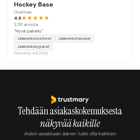
Hockey Base
Uusimaa
4.6
2,311 arviota
“Hyvä palvelu”
Jääkiekkoluistimet
Jääkiekkohanskat
Jääkiekkokypärät
Päivitetty 4.8.2026
Tehdään asiakaskokemuksesta
näkyvää kaikille
Aidon asiakkaan äänen tulisi olla kaikkien