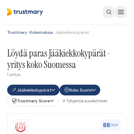
Trustmary
>
Kokemuksia
>
Jääkiekkokypärät
Löydä paras Jääkiekkokypärät-
yritys koko Suomessa
1 yritys
Jääkiekkokypärät
Koko Suomi
Trustmary Score
Tyhjennä suodattimet
88
/100