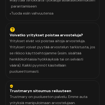
Käyttää tehokkaita työkaluja asiakaskokemuksen
•
parantamiseen
Tuoda esiin vahvuutensa
•
Voivatko yritykset poistaa arvosteluja?
Yritykset eivät voi poistaa aitoja arvosteluja.
Yritykset voivat pyytää arvostelun tarkistusta, jos
se rikkoo käyttöehtojamme (esim. sisältää
henkilökohtaisia hyökkäyksiä tai on selvästi
väärä). Kaikki pyynnöt käsitellään
puolueettomasti.
Trustmaryn sitoumus reiluuteen
Trustmary on puolueeton palvelu. Emme auta
yrityksiä manipuloimaan arvostelujaan.