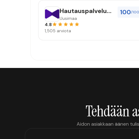
Hautauspalvelu
100
/10
eHautaus Oy
Uusimaa
4.8
1,505 arviota
Tehdään a
Aidon asiakkaan äänen tulis