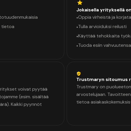
Jokaisella yrityksellä o
a totuudenmukaisia
Oppia virheistä ja korjata
•
 tietoa
Tulla arvioiduksi reilusti
•
Käyttää tehokkaita työ
•
Tuoda esiin vahvuutensa
•
Trustmaryn sitoumus r
Trustmary on puolueeton 
 Yritykset voivat pyytää
arvostelujaan. Tavoittee
tojamme (esim. sisältää
tietoa asiakaskokemuksis
äärä). Kaikki pyynnöt