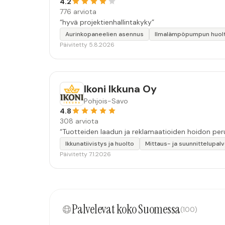
4.2
776 arviota
“hyvä projektienhallintakyky”
Aurinkopaneelien asennus
Ilmalämpöpumpun huol
Päivitetty 5.8.2026
Ikoni Ikkuna Oy
Pohjois-Savo
4.8
308 arviota
Ikkunatiivistys ja huolto
Mittaus- ja suunnittelupalv
Päivitetty 7.1.2026
Palvelevat koko Suomessa
(100)