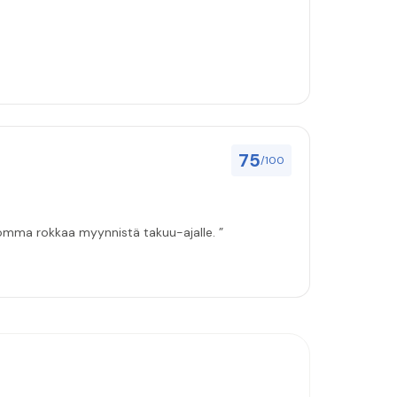
75
/100
amaatioiden hoidon perusteella, asennus ja virheiden korjaukset sujunut mallikkaasti. Koko Homma rokkaa myynnistä takuu-ajalle. ”