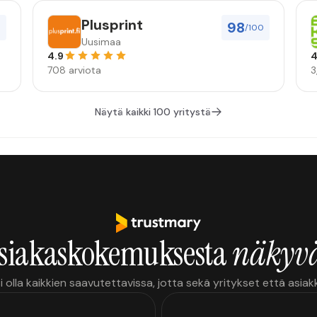
Plusprint
98
0
/100
Uusimaa
4.9
4
708 arviota
3
Näytä kaikki 100 yritystä
siakaskokemuksesta
näkyvä
i olla kaikkien saavutettavissa, jotta sekä yritykset että asia