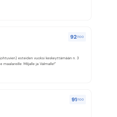
92
/100
 johtuvien) esteiden vuoksi keskeyttämään n. 3
 maalareille: Miljalle ja Valmalle!”
91
/100