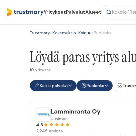
Yritykset
Palvelut
Alueet
Trustmary
>
Kokemuksia
>
Kainuu
>
Puolanka
Löydä paras yritys a
10 yritystä
Kaikki palvelut
Puolanka
Trust
Lamminranta Oy
Uusimaa
4.6
2,245 arviota