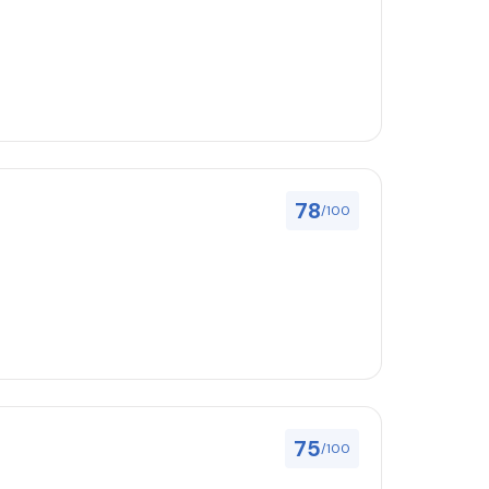
78
/100
75
/100