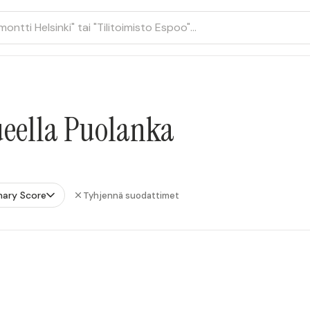
lueella Puolanka
mary Score
Tyhjennä suodattimet