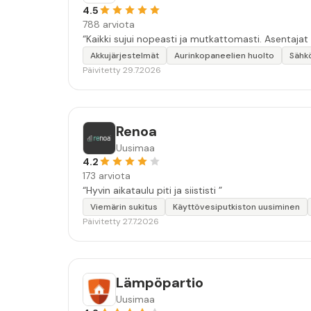
4.5
788 arviota
“Kaikki sujui nopeasti ja mutkattomasti. Asentajat
Akkujärjestelmät
Aurinkopaneelien huolto
Sähk
Päivitetty 29.7.2026
Renoa
Uusimaa
4.2
173 arviota
“Hyvin aikataulu piti ja siististi ”
Viemärin sukitus
Käyttövesiputkiston uusiminen
Päivitetty 27.7.2026
Lämpöpartio
Uusimaa