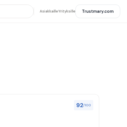
Trustmary.com
Asiakkaille
Yrityksille
92
/100