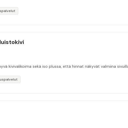
spalvelut
Muistokivi
yvä kivivalikoima sekä iso plussa, että hinnat näkyvät valmiina sivuilla
uspalvelut