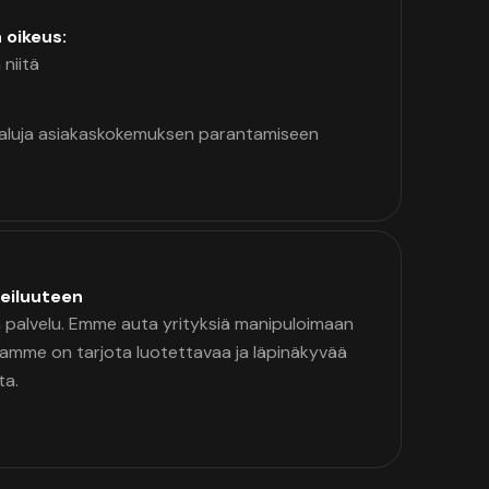
n oikeus:
 niitä
kaluja asiakaskokemuksen parantamiseen
eiluuteen
palvelu. Emme auta yrityksiä manipuloimaan
namme on tarjota luotettavaa ja läpinäkyvää
ta.