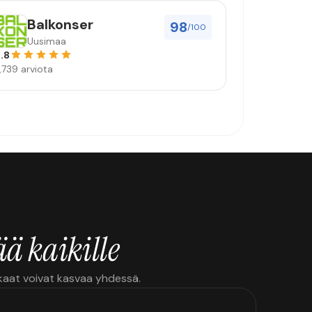
Balkonser
98
/100
Uusimaa
.8
,739 arviota
ä kaikille
kkaat voivat kasvaa yhdessä.