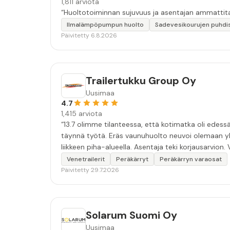
1,811 arviota
“Huoltotoiminnan sujuvuus ja asentajan ammattita
Ilmalämpöpumpun huolto
Sadevesikourujen puhdi
Päivitetty 6.8.2026
Trailertukku Group Oy
Uusimaa
4.7
1,415 arviota
“13.7 olimme tilanteessa, että kotimatka oli edessä
täynnä työtä. Eräs vaunuhuolto neuvoi olemaan yht
liikkeen piha-alueella. Asentaja teki korjausarvion
ja hyvillä mielin. Kiitoksia erinomaisen hyvästä pal
Venetrailerit
Peräkärryt
Peräkärryn varaosat
Päivitetty 29.7.2026
Solarum Suomi Oy
Uusimaa