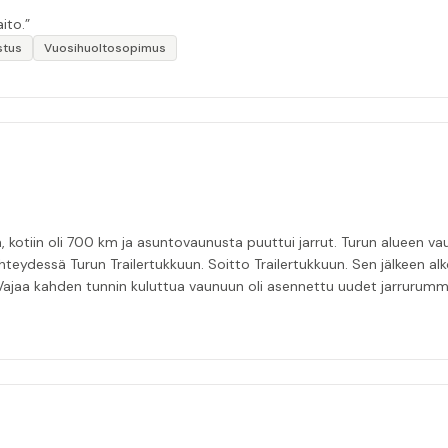
ito.”
stus
Vuosihuoltosopimus
, kotiin oli 700 km ja asuntovaunusta puuttui jarrut. Turun alueen vaun
eydessä Turun Trailertukkuun. Soitto Trailertukkuun. Sen jälkeen alk
. Vajaa kahden tunnin kuluttua vaunuun oli asennettu uudet jarrurummu
velusta hädissään tuskailleelle pohjoisen matkailijalle😊”