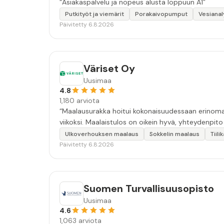
“Asiakaspalvelu ja nopeus alusta loppuun A1”
Putkityöt ja viemärit
Porakaivopumput
Vesianal
Päivitetty 6.8.2026
Väriset Oy
Uusimaa
4.8
1,180 arviota
“Maalausurakka hoitui kokonaisuudessaan erinomais
viikoksi. Maalaistulos on oikein hyvä, yhteydenpito er
Ulkoverhouksen maalaus
Sokkelin maalaus
Tiil
Päivitetty 6.8.2026
Suomen Turvallisuusopisto
Uusimaa
4.6
1,063 arviota