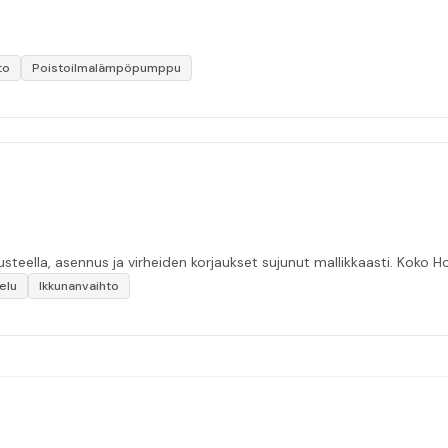
to
Poistoilmalämpöpumppu
“Tuotteiden laadun ja rekl
elu
Ikkunanvaihto