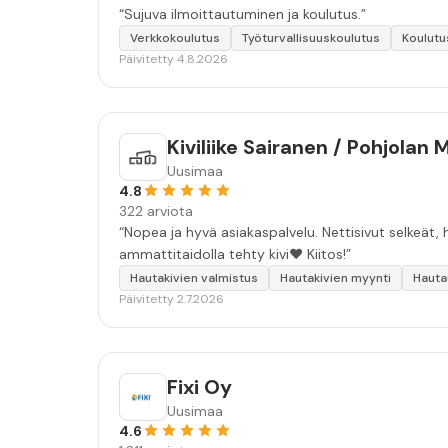
“Sujuva ilmoittautuminen ja koulutus.”
Verkkokoulutus
Työturvallisuuskoulutus
Koulutu
Päivitetty 4.8.2026
Kiviliike Sairanen / Pohjolan 
Uusimaa
4.8
322 arviota
“Nopea ja hyvä asiakaspalvelu. Nettisivut selkeät, h
ammattitaidolla tehty kivi❤️ Kiitos!”
Hautakivien valmistus
Hautakivien myynti
Hauta
Päivitetty 2.7.2026
Fixi Oy
Uusimaa
4.6