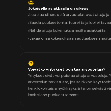
Jokaisella asiakkaalla on oikeus:
Luottaa siihen, että arvostelut ovat aitoja j
•
Saada puolueetonta, tuoretta ja luotettavaa
•
Nähdä aitoja kokemuksia muilta asiakkailta
•
Jakaa omia kokemuksiaan auttaakseen muita
•
Voivatko yritykset poistaa arvosteluja?
Yritykset eivät voi poistaa aitoja arvosteluja.
arvostelun tarkistusta, jos se rikkoo käyttöeh
henkilökohtaisia hyökkäyksiä tai on selvästi v
käsitellään puolueettomasti.