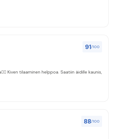
91
/100
🏻 Kiven tilaaminen helppoa. Saatiin äidille kaunis,
88
/100