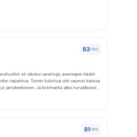
83
/100
uhuollot oli viikoksi varattuja, asentajien kädet
oikin tapahtua. Tunnin kuluttua olin vaunun kanssa
t jarrukenkineen. Ja kotimatka alkoi turvallisesti
81
/100