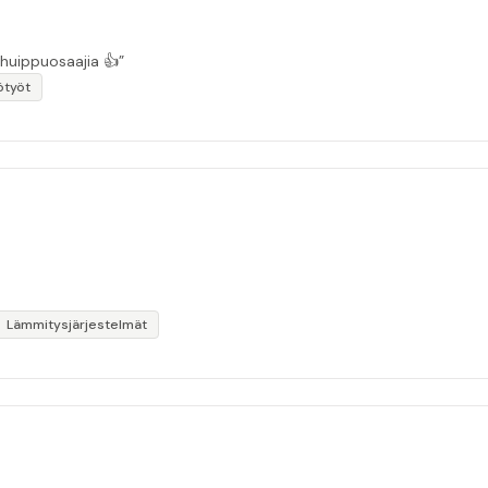
 huippuosaajia 👍”
ötyöt
Lämmitysjärjestelmät