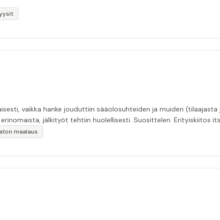
yysit
esti, vaikka hanke jouduttiin sääolosuhteiden ja muiden (tilaajasta
inomaista, jälkityöt tehtiin huolellisesti. Suosittelen. Erityiskiitos itse
ikaton maalaus