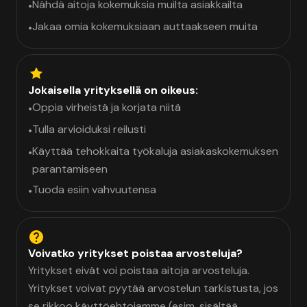
Nähdä aitoja kokemuksia muilta asiakkailta
•
Jakaa omia kokemuksiaan auttaakseen muita
•
Jokaisella yrityksellä on oikeus:
Oppia virheistä ja korjata niitä
•
Tulla arvioiduksi reilusti
•
Käyttää tehokkaita työkaluja asiakaskokemuksen
•
parantamiseen
Tuoda esiin vahvuutensa
•
Voivatko yritykset poistaa arvosteluja?
Yritykset eivät voi poistaa aitoja arvosteluja.
Yritykset voivat pyytää arvostelun tarkistusta, jos
se rikkoo käyttöehtojamme (esim. sisältää