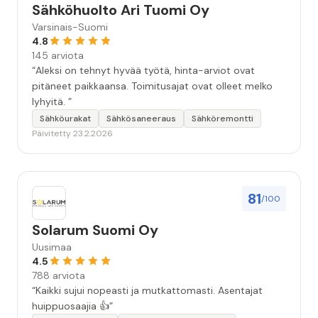
Sähköhuolto Ari Tuomi Oy
Varsinais-Suomi
4.8
145 arviota
“Aleksi on tehnyt hyvää työtä, hinta-arviot ovat
pitäneet paikkaansa. Toimitusajat ovat olleet melko
lyhyitä. ”
Sähköurakat
Sähkösaneeraus
Sähköremontti
Päivitetty 23.2.2026
81
/100
Solarum Suomi Oy
Uusimaa
4.5
788 arviota
“Kaikki sujui nopeasti ja mutkattomasti. Asentajat
huippuosaajia 👍”