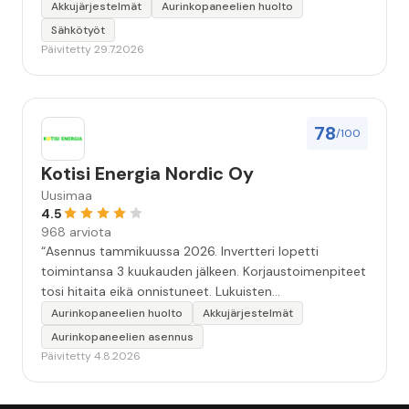
Akkujärjestelmät
Aurinkopaneelien huolto
Sähkötyöt
Päivitetty 29.7.2026
78
/100
Kotisi Energia Nordic Oy
Uusimaa
4.5
968 arviota
“Asennus tammikuussa 2026. Invertteri lopetti
toimintansa 3 kuukauden jälkeen. Korjaustoimenpiteet
tosi hitaita eikä onnistuneet. Lukuisten
yhteydenottojen jälkeen ei ole kolmessa kuukaudessa
Aurinkopaneelien huolto
Akkujärjestelmät
saatu uutta invertteriä tilalle. Lupaavat hoitaa ja
Aurinkopaneelien asennus
soittaa, mutta viikot vain vierivät.”
Päivitetty 4.8.2026