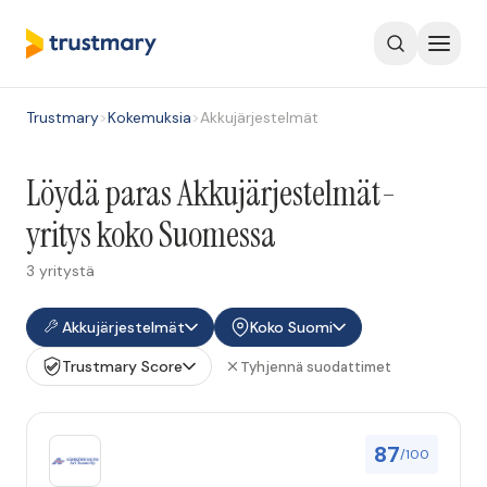
Trustmary
>
Kokemuksia
>
Akkujärjestelmät
Löydä paras Akkujärjestelmät-
yritys koko Suomessa
3 yritystä
Akkujärjestelmät
Koko Suomi
Trustmary Score
Tyhjennä suodattimet
87
/100