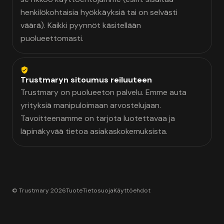
henkilökohtaisia hyökkäyksiä tai on selvästi
väärä). Kaikki pyynnöt käsitellään
puolueettomasti.
Trustmaryn sitoumus reiluuteen
Trustmary on puolueeton palvelu. Emme auta
yrityksiä manipuloimaan arvostelujaan.
Tavoitteenamme on tarjota luotettavaa ja
läpinäkyvää tietoa asiakaskokemuksista.
© Trustmary 2026
Tuote
Tietosuoja
Käyttöehdot