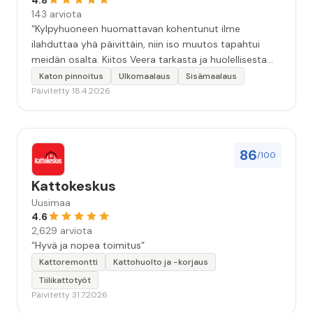
4.8
143 arviota
“Kylpyhuoneen huomattavan kohentunut ilme
ilahduttaa yhä päivittäin, niin iso muutos tapahtui
meidän osalta. Kiitos Veera tarkasta ja huolellisesta
työstä, sekä ystävällisestä palvelusta!”
Katon pinnoitus
Ulkomaalaus
Sisämaalaus
Päivitetty 18.4.2026
86
/100
Kattokeskus
Uusimaa
4.6
2,629 arviota
“Hyvä ja nopea toimitus”
Kattoremontti
Kattohuolto ja -korjaus
Tiilikattotyöt
Päivitetty 31.7.2026