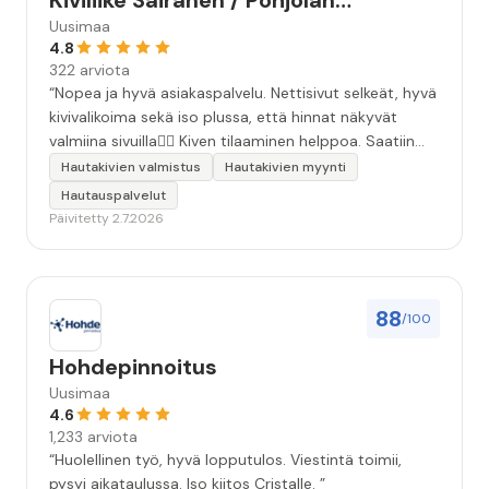
Kiviliike Sairanen / Pohjolan
Muistokivi
Uusimaa
4.8
322 arviota
“Nopea ja hyvä asiakaspalvelu. Nettisivut selkeät, hyvä
kivivalikoima sekä iso plussa, että hinnat näkyvät
valmiina sivuilla👍🏻 Kiven tilaaminen helppoa. Saatiin
äidille kaunis, ammattitaidolla tehty kivi❤️ Kiitos!”
Hautakivien valmistus
Hautakivien myynti
Hautauspalvelut
Päivitetty 2.7.2026
88
/100
Hohdepinnoitus
Uusimaa
4.6
1,233 arviota
“Huolellinen työ, hyvä lopputulos. Viestintä toimii,
pysyi aikataulussa. Iso kiitos Cristalle. ”