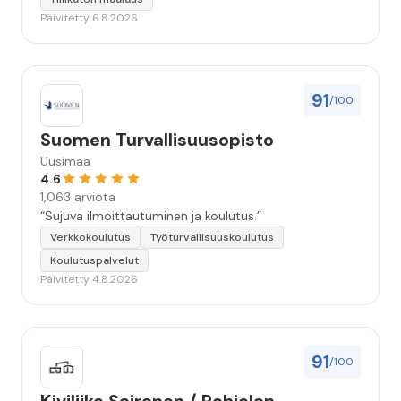
huolellisesti. Suosittelen. Erityiskiitos itse maalareille:
Päivitetty 6.8.2026
Miljalle ja Valmalle!”
91
/100
Suomen Turvallisuusopisto
Uusimaa
4.6
1,063 arviota
“Sujuva ilmoittautuminen ja koulutus.”
Verkkokoulutus
Työturvallisuuskoulutus
Koulutuspalvelut
Päivitetty 4.8.2026
91
/100