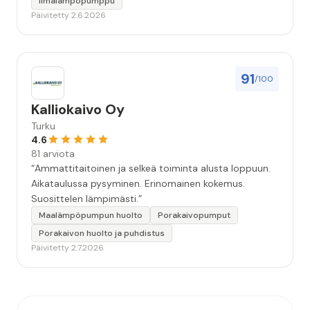
Ilmalämpöpumppu
Päivitetty 2.6.2026
91
/100
Kalliokaivo Oy
Turku
4.6
81 arviota
“Ammattitaitoinen ja selkeä toiminta alusta loppuun.
Aikataulussa pysyminen. Erinomainen kokemus.
Suosittelen lämpimästi.”
Maalämpöpumpun huolto
Porakaivopumput
Porakaivon huolto ja puhdistus
Päivitetty 2.7.2026