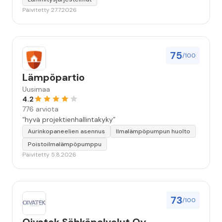
Päivitetty 27.7.2026
75
/100
Lämpöpartio
Uusimaa
4.2
776 arviota
“hyvä projektienhallintakyky”
Aurinkopaneelien asennus
Ilmalämpöpumpun huolto
Poistoilmalämpöpumppu
Päivitetty 5.8.2026
73
/100