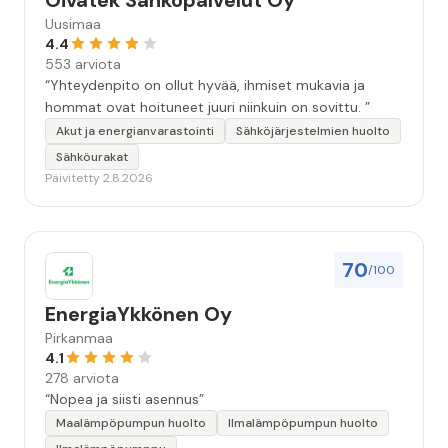
Oivatek Sähköpalvelut Oy
Uusimaa
4.4
553 arviota
“Yhteydenpito on ollut hyvää, ihmiset mukavia ja
hommat ovat hoituneet juuri niinkuin on sovittu. ”
Akut ja energianvarastointi
Sähköjärjestelmien huolto
Sähköurakat
Päivitetty 2.8.2026
70
/100
EnergiaYkkönen Oy
Pirkanmaa
4.1
278 arviota
“Nopea ja siisti asennus”
Maalämpöpumpun huolto
Ilmalämpöpumpun huolto