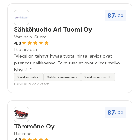
87
/100
Sähköhuolto Ari Tuomi Oy
Varsinais-Suomi
4.8
145 arviota
“Aleksi on tehnyt hyvää työtä, hinta-arviot ovat
pitäneet paikkaansa. Toimitusajat ovat olleet melko
lyhyitä. ”
Sähköurakat
Sähkösaneeraus
Sähköremontti
Päivitetty 23.2.2026
87
/100
Tämmöne Oy
Uusimaa