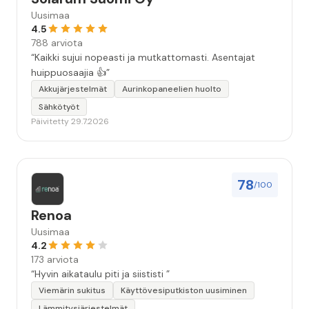
Uusimaa
4.5
788 arviota
“Kaikki sujui nopeasti ja mutkattomasti. Asentajat
huippuosaajia 👍”
Akkujärjestelmät
Aurinkopaneelien huolto
Sähkötyöt
Päivitetty 29.7.2026
78
/100
Renoa
Uusimaa
4.2
173 arviota
“Hyvin aikataulu piti ja siististi ”
Viemärin sukitus
Käyttövesiputkiston uusiminen
Lämmitysjärjestelmät