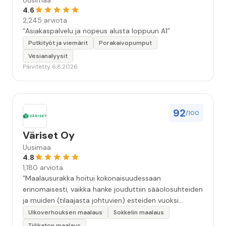
Uusimaa
4.6
2,245 arviota
“Asiakaspalvelu ja nopeus alusta loppuun A1”
Putkityöt ja viemärit
Porakaivopumput
Vesianalyysit
Päivitetty 6.8.2026
92
/100
Väriset Oy
Uusimaa
4.8
1,180 arviota
“Maalausurakka hoitui kokonaisuudessaan
erinomaisesti, vaikka hanke jouduttiin sääolosuhteiden
ja muiden (tilaajasta johtuvien) esteiden vuoksi
keskeyttämään n. 3 viikoksi. Maalaistulos on oikein
Ulkoverhouksen maalaus
Sokkelin maalaus
hyvä, yhteydenpito erinomaista, jälkityöt tehtiin
Tiilikaton maalaus