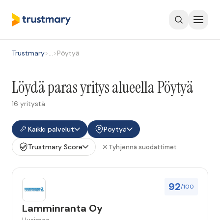
Trustmary
>
…
>
Pöytyä
Löydä paras yritys alueella Pöytyä
16 yritystä
Kaikki palvelut
Pöytyä
Trustmary Score
Tyhjennä suodattimet
92
/100
Lamminranta Oy