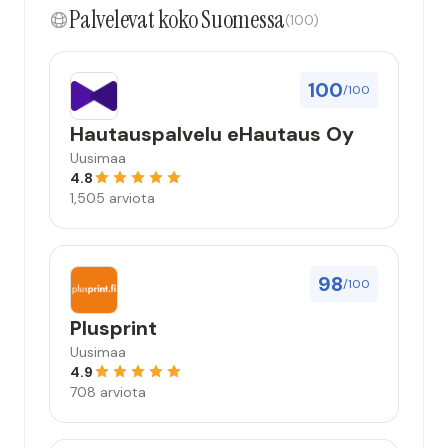
Palvelevat koko Suomessa
(100)
100
/100
Hautauspalvelu eHautaus Oy
Uusimaa
4.8
1,505 arviota
98
/100
Plusprint
Uusimaa
4.9
708 arviota