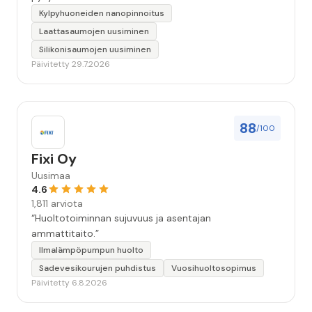
Kylpyhuoneiden nanopinnoitus
Laattasaumojen uusiminen
Silikonisaumojen uusiminen
Päivitetty 29.7.2026
88
/100
Fixi Oy
Uusimaa
4.6
1,811 arviota
“Huoltotoiminnan sujuvuus ja asentajan
ammattitaito.”
Ilmalämpöpumpun huolto
Sadevesikourujen puhdistus
Vuosihuoltosopimus
Päivitetty 6.8.2026