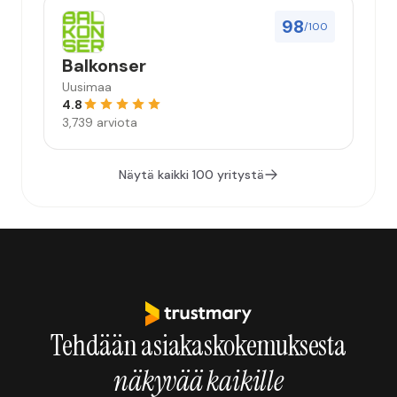
98
/100
Balkonser
Uusimaa
4.8
3,739 arviota
Näytä kaikki 100 yritystä
Tehdään asiakaskokemuksesta
näkyvää kaikille