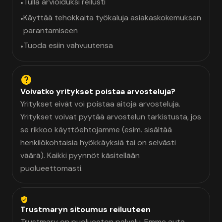
Tulla arvioiduksi reilusti
•
Käyttää tehokkaita työkaluja asiakaskokemuksen
•
parantamiseen
Tuoda esiin vahvuutensa
•
Voivatko yritykset poistaa arvosteluja?
Yritykset eivät voi poistaa aitoja arvosteluja.
Yritykset voivat pyytää arvostelun tarkistusta, jos
se rikkoo käyttöehtojamme (esim. sisältää
henkilökohtaisia hyökkäyksiä tai on selvästi
väärä). Kaikki pyynnöt käsitellään
puolueettomasti.
Trustmaryn sitoumus reiluuteen
Trustmary on puolueeton palvelu. Emme auta