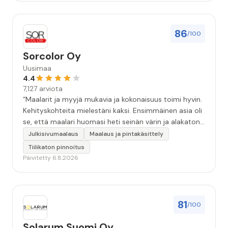
86
/100
Sorcolor Oy
Uusimaa
4.4
7,127 arviota
“Maalarit ja myyjä mukavia ja kokonaisuus toimi hyvin.
Kehityskohteita mielestäni kaksi. Ensimmäinen asia oli
se, että maalari huomasi heti seinän värin ja alakaton
värin erot mitä en huomannut. Hyvä toki että siinä
Julkisivumaalaus
Maalaus ja pintakäsittely
kohtaa huomattu mutta toki optimaalisessa
Tiilikaton pinnoitus
tilanteessa myyjä olisi jo kiinnittänyt tähän huomiota.
Päivitetty 6.8.2026
Toinen kehityskohde on myyjän ja maalajien välinen
"hand-over" eli maalarit tietäisivät vielä aavistuksen
paremmin jo tullessa mitä alkaa tekemään. Mutta
kokonaisuus hyvä ja varmasti tulevaisuudessakin
81
/100
mahdollisuus että palveluita käytän”
Solarum Suomi Oy