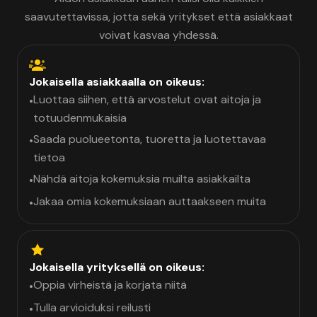
(Ruskeasuo) on päätekijä. Hinta on toinen, matkamme
saavutettavissa, jotta sekä yritykset että asiakkaat
hinta alkoi 2:lla, ei 4:lla. Autot ovat kelvoillisia,
vanhimmat hiukan kulahtaneita ja kaikki rapaisia
voivat kasvaa yhdessä.
sisältä. Bensiinimoottori, varsinkin yhdistettynä itse
latavaan sähkömoottoriiin ja akkuun, tekee pitkistä
ajomatkoista helpompia kuin 100% sähköauto (kuten
Jokaisella asiakkaalla on oikeus:
omamme). Hybridi-Yariksesta tuli suosikkimme.
Luottaa siihen, että arvostelut ovat aitoja ja
•
Bensan osto autossa olevalla luottokortilla oli
totuudenmukaisia
poikkeava positiivinen kokemu ja se, että auton tankin
Saada puolueetonta, tuoretta ja luotettavaa
•
ei tarvitse olla täynnä autoa pois jätettäessä.
tietoa
(Askarruttaa vain väärinkäytösriski.) Omago
hyödyntäää digitaalisuutta viimeisen päälle.
Nähdä aitoja kokemuksia muilta asiakkailta
•
Kännykässä on kaikki!”
Jakaa omia kokemuksiaan auttaakseen muita
•
Jokaisella yrityksellä on oikeus:
Oppia virheistä ja korjata niitä
•
Tulla arvioiduksi reilusti
•