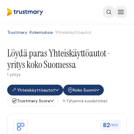
Trustmary
>
Kokemuksia
>
Yhteiskäyttöautot
Löydä paras Yhteiskäyttöautot-
yritys koko Suomessa
1 yritys
Yhteiskäyttöautot
Koko Suomi
Trustmary Score
Tyhjennä suodattimet
82
/100