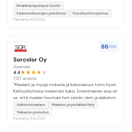
Ilmalämpöpumpun huolto
Sadevesikourujen puhdistus
Vuosihuoltosopimus
Päivitetty 6.8.2026
86
/100
Sorcolor Oy
Uusimaa
4.4
7,127 arviota
“Maalarit ja myyjä mukavia ja kokonaisuus toimi hyvin.
Kehityskohteita mielestäni kaksi. Ensimmäinen asia oli
se, että maalari huomasi heti seinän värin ja alakaton
värin erot mitä en huomannut. Hyvä toki että siinä
Julkisivumaalaus
Maalaus ja pintakäsittely
kohtaa huomattu mutta toki optimaalisessa
Tiilikaton pinnoitus
tilanteessa myyjä olisi jo kiinnittänyt tähän huomiota.
Päivitetty 6.8.2026
Toinen kehityskohde on myyjän ja maalajien välinen
"hand-over" eli maalarit tietäisivät vielä aavistuksen