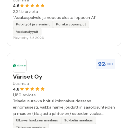
Uusimaa
4.6
2,245 arviota
“Asiakaspalvelu ja nopeus alusta loppuun A1”
Putkityöt ja viemärit
Porakaivopumput
Vesianalyysit
Päivitetty 6.8.2026
92
/100
Väriset Oy
Uusimaa
4.8
1,180 arviota
“Maalausurakka hoitui kokonaisuudessaan
erinomaisesti, vaikka hanke jouduttiin sääolosuhteiden
ja muiden (tilaajasta johtuvien) esteiden vuoksi
keskeyttämään n. 3 viikoksi. Maalaistulos on oikein
Ulkoverhouksen maalaus
Sokkelin maalaus
hyvä, yhteydenpito erinomaista, jälkityöt tehtiin
Tiilikaton maalaus