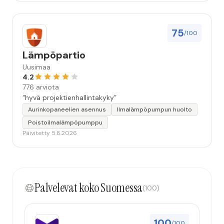
75
/100
Lämpöpartio
Uusimaa
4.2
776 arviota
“hyvä projektienhallintakyky”
Aurinkopaneelien asennus
Ilmalämpöpumpun huolto
Poistoilmalämpöpumppu
Päivitetty 5.8.2026
Palvelevat koko Suomessa
(100)
100
/100