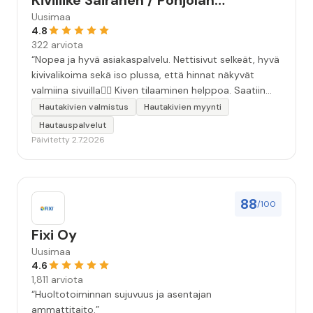
Kiviliike Sairanen / Pohjolan
Muistokivi
Uusimaa
4.8
322 arviota
“Nopea ja hyvä asiakaspalvelu. Nettisivut selkeät, hyvä
kivivalikoima sekä iso plussa, että hinnat näkyvät
valmiina sivuilla👍🏻 Kiven tilaaminen helppoa. Saatiin
äidille kaunis, ammattitaidolla tehty kivi❤️ Kiitos!”
Hautakivien valmistus
Hautakivien myynti
Hautauspalvelut
Päivitetty 2.7.2026
88
/100
Fixi Oy
Uusimaa
4.6
1,811 arviota
“Huoltotoiminnan sujuvuus ja asentajan
ammattitaito.”