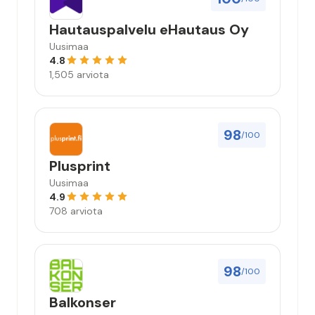
Hautauspalvelu eHautaus Oy
Uusimaa
4.8
1,505 arviota
98
/100
Plusprint
Uusimaa
4.9
708 arviota
98
/100
Balkonser