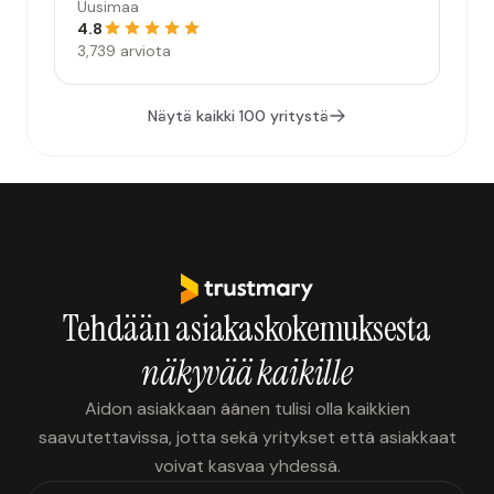
Uusimaa
4.8
3,739 arviota
Näytä kaikki 100 yritystä
Tehdään asiakaskokemuksesta
näkyvää kaikille
Aidon asiakkaan äänen tulisi olla kaikkien
saavutettavissa, jotta sekä yritykset että asiakkaat
voivat kasvaa yhdessä.