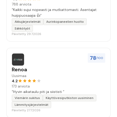
788 arviota
“Kaikki sujui nopeasti ja mutkattomasti. Asentajat
huippuosaajia 👍”
Akkujärjestelmät
Aurinkopaneelien huolto
Sähkötyöt
Päivitetty 29.7.2026
78
/100
Renoa
Uusimaa
4.2
173 arviota
“Hyvin aikataulu piti ja siististi ”
Viemärin sukitus
Käyttövesiputkiston uusiminen
Lämmitysjärjestelmät
Päivitetty 27.7.2026