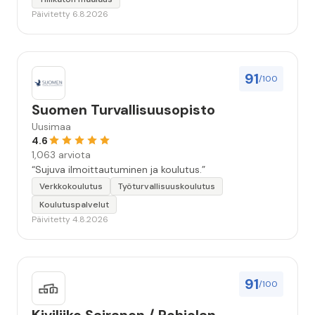
huolellisesti. Suosittelen. Erityiskiitos itse maalareille:
Päivitetty 6.8.2026
Miljalle ja Valmalle!”
91
/100
Suomen Turvallisuusopisto
Uusimaa
4.6
1,063 arviota
“Sujuva ilmoittautuminen ja koulutus.”
Verkkokoulutus
Työturvallisuuskoulutus
Koulutuspalvelut
Päivitetty 4.8.2026
91
/100