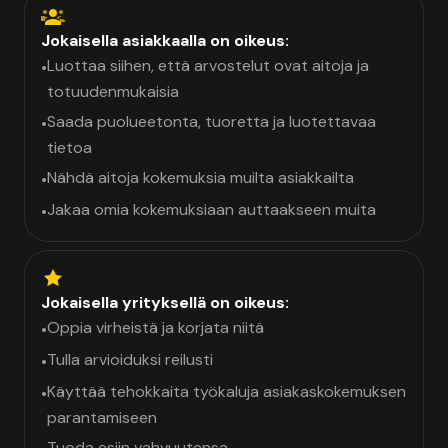
Jokaisella asiakkaalla on oikeus:
Luottaa siihen, että arvostelut ovat aitoja ja
•
totuudenmukaisia
Saada puolueetonta, tuoretta ja luotettavaa
•
tietoa
Nähdä aitoja kokemuksia muilta asiakkailta
•
Jakaa omia kokemuksiaan auttaakseen muita
•
Jokaisella yrityksellä on oikeus:
Oppia virheistä ja korjata niitä
•
Tulla arvioiduksi reilusti
•
Käyttää tehokkaita työkaluja asiakaskokemuksen
•
parantamiseen
Tuoda esiin vahvuutensa