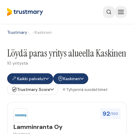
Trustmary
>
…
>
Kaskinen
Löydä paras yritys alueella Kaskinen
10 yritystä
Kaikki palvelut
Kaskinen
Trustmary Score
Tyhjennä suodattimet
92
/100
Lamminranta Oy