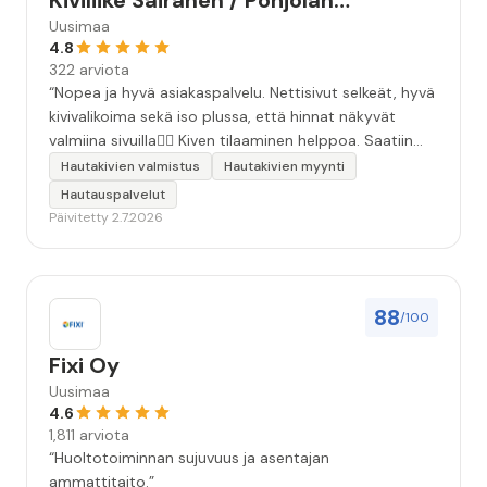
Kiviliike Sairanen / Pohjolan
Muistokivi
Uusimaa
4.8
322 arviota
“Nopea ja hyvä asiakaspalvelu. Nettisivut selkeät, hyvä
kivivalikoima sekä iso plussa, että hinnat näkyvät
valmiina sivuilla👍🏻 Kiven tilaaminen helppoa. Saatiin
äidille kaunis, ammattitaidolla tehty kivi❤️ Kiitos!”
Hautakivien valmistus
Hautakivien myynti
Hautauspalvelut
Päivitetty 2.7.2026
88
/100
Fixi Oy
Uusimaa
4.6
1,811 arviota
“Huoltotoiminnan sujuvuus ja asentajan
ammattitaito.”