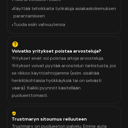
Käyttää tehokkaita työkaluja asiakaskokemuksen
•
parantamiseen
Tuoda esiin vahvuutensa
•
Voivatko yritykset poistaa arvosteluja?
Yritykset eivät voi poistaa aitoja arvosteluja.
Yritykset voivat pyytää arvostelun tarkistusta, jos
se rikkoo käyttöehtojamme (esim. sisältää
henkilökohtaisia hyökkäyksiä tai on selvästi
väärä). Kaikki pyynnöt käsitellään
puolueettomasti.
Trustmaryn sitoumus reiluuteen
Trustmary on puolueeton palvelu. Emme auta