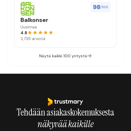
98
/100
Balkonser
Uusimaa
4.8
3,739 arviota
Näytä kaikki 100 yritystä
Tehdään asiakaskokemuksesta
näkyvää kaikille