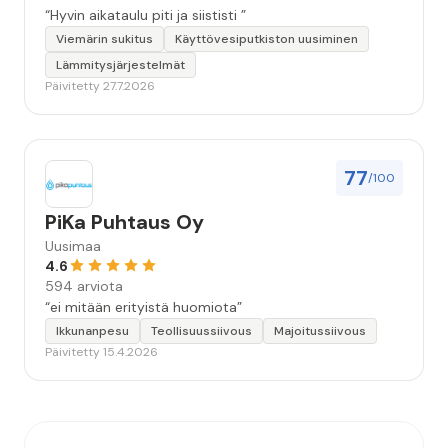
“Hyvin aikataulu piti ja siististi ”
Viemärin sukitus
Käyttövesiputkiston uusiminen
Lämmitysjärjestelmät
Päivitetty 27.7.2026
77
/100
PiKa Puhtaus Oy
Uusimaa
4.6
594 arviota
“ei mitään erityistä huomiota”
Ikkunanpesu
Teollisuussiivous
Majoitussiivous
Päivitetty 15.4.2026