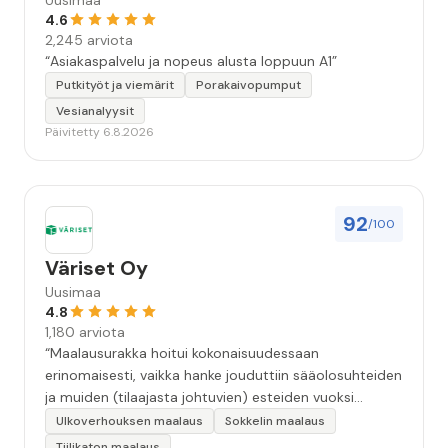
Uusimaa
4.6
2,245 arviota
“Asiakaspalvelu ja nopeus alusta loppuun A1”
Putkityöt ja viemärit
Porakaivopumput
Vesianalyysit
Päivitetty 6.8.2026
92
/100
Väriset Oy
Uusimaa
4.8
1,180 arviota
“Maalausurakka hoitui kokonaisuudessaan
erinomaisesti, vaikka hanke jouduttiin sääolosuhteiden
ja muiden (tilaajasta johtuvien) esteiden vuoksi
keskeyttämään n. 3 viikoksi. Maalaistulos on oikein
Ulkoverhouksen maalaus
Sokkelin maalaus
hyvä, yhteydenpito erinomaista, jälkityöt tehtiin
Tiilikaton maalaus