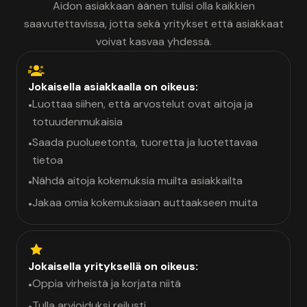
Aidon asiakkaan äänen tulisi olla kaikkien
saavutettavissa, jotta sekä yritykset että asiakkaat
voivat kasvaa yhdessä.
Jokaisella asiakkaalla on oikeus:
Luottaa siihen, että arvostelut ovat aitoja ja
•
totuudenmukaisia
Saada puolueetonta, tuoretta ja luotettavaa
•
tietoa
Nähdä aitoja kokemuksia muilta asiakkailta
•
Jakaa omia kokemuksiaan auttaakseen muita
•
Jokaisella yrityksellä on oikeus:
Oppia virheistä ja korjata niitä
•
Tulla arvioiduksi reilusti
•