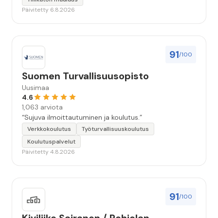
huolellisesti. Suosittelen. Erityiskiitos itse maalareille:
Päivitetty 6.8.2026
Miljalle ja Valmalle!”
91
/100
Suomen Turvallisuusopisto
Uusimaa
4.6
1,063 arviota
“Sujuva ilmoittautuminen ja koulutus.”
Verkkokoulutus
Työturvallisuuskoulutus
Koulutuspalvelut
Päivitetty 4.8.2026
91
/100