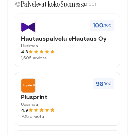
Palvelevat koko Suomessa
(100)
100
/100
Hautauspalvelu eHautaus Oy
Uusimaa
4.8
1,505 arviota
98
/100
Plusprint
Uusimaa
4.9
708 arviota