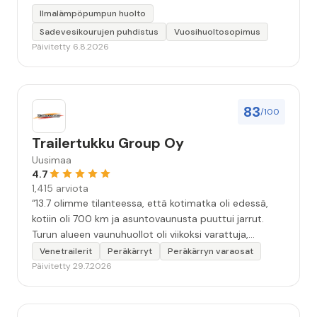
Ilmalämpöpumpun huolto
Sadevesikourujen puhdistus
Vuosihuoltosopimus
Päivitetty 6.8.2026
83
/100
Trailertukku Group Oy
Uusimaa
4.7
1,415 arviota
“13.7 olimme tilanteessa, että kotimatka oli edessä,
kotiin oli 700 km ja asuntovaunusta puuttui jarrut.
Turun alueen vaunuhuollot oli viikoksi varattuja,
asentajien kädet täynnä työtä. Eräs vaunuhuolto
Venetrailerit
Peräkärryt
Peräkärryn varaosat
neuvoi olemaan yhteydessä Turun Trailertukkuun.
Päivitetty 29.7.2026
Soitto Trailertukkuun. Sen jälkeen alkoikin tapahtua.
Tunnin kuluttua olin vaunun kanssa liikkeen piha-
alueella. Asentaja teki korjausarvion. Vajaa kahden