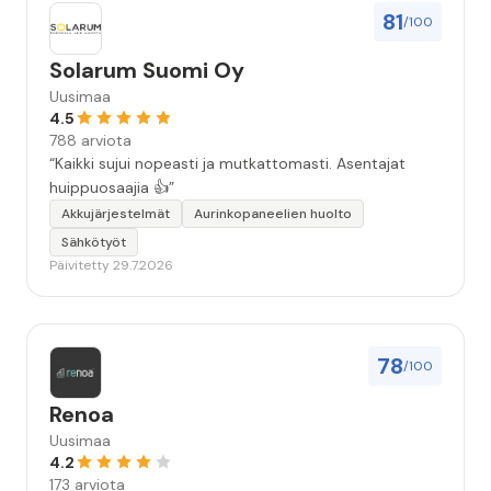
tunnin kuluttua vaunuun oli asennettu uudet
81
/100
jarrurummut jarrukenkineen. Ja kotimatka alkoi
turvallisesti ja hyvillä mielin. Kiitoksia erinomaisen
Solarum Suomi Oy
hyvästä palvelusta hädissään tuskailleelle pohjoisen
Uusimaa
matkailijalle😊”
4.5
788 arviota
“Kaikki sujui nopeasti ja mutkattomasti. Asentajat
huippuosaajia 👍”
Akkujärjestelmät
Aurinkopaneelien huolto
Sähkötyöt
Päivitetty 29.7.2026
78
/100
Renoa
Uusimaa
4.2
173 arviota