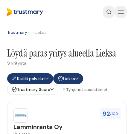
Trustmary
>
…
>
Lieksa
Löydä paras yritys alueella Lieksa
9 yritystä
Kaikki palvelut
Lieksa
Trustmary Score
Tyhjennä suodattimet
92
/100
Lamminranta Oy