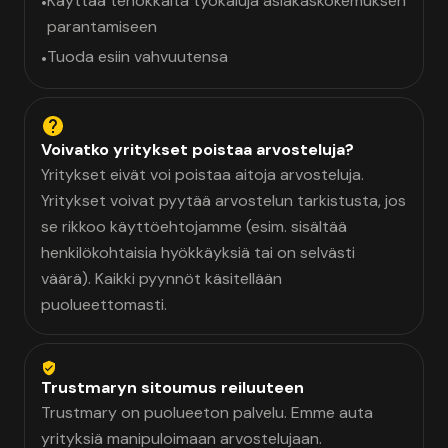
Käyttää tehokkaita työkaluja asiakaskokemuksen
•
parantamiseen
Tuoda esiin vahvuutensa
•
Voivatko yritykset poistaa arvosteluja?
Yritykset eivät voi poistaa aitoja arvosteluja.
Yritykset voivat pyytää arvostelun tarkistusta, jos
se rikkoo käyttöehtojamme (esim. sisältää
henkilökohtaisia hyökkäyksiä tai on selvästi
väärä). Kaikki pyynnöt käsitellään
puolueettomasti.
Trustmaryn sitoumus reiluuteen
Trustmary on puolueeton palvelu. Emme auta
yrityksiä manipuloimaan arvostelujaan.