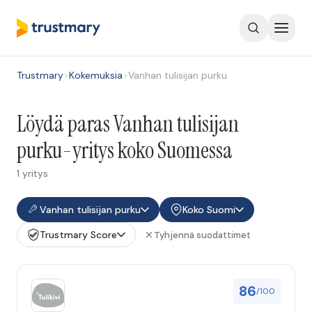
Trustmary
>
Kokemuksia
>
Vanhan tulisijan purku
Löydä paras Vanhan tulisijan
purku-yritys koko Suomessa
1 yritys
Vanhan tulisijan purku
Koko Suomi
Trustmary Score
Tyhjennä suodattimet
86
/100