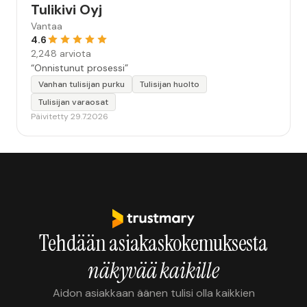
Tulikivi Oyj
Vantaa
4.6
2,248 arviota
“Onnistunut prosessi”
Vanhan tulisijan purku
Tulisijan huolto
Tulisijan varaosat
Päivitetty 29.7.2026
Tehdään asiakaskokemuksesta
näkyvää kaikille
Aidon asiakkaan äänen tulisi olla kaikkien