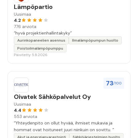
Lämpöpartio
Uusimaa
4.2
776 arviota
“hyvä projektienhallintakyky”
Aurinkopaneelien asennus
Ilmalämpöpumpun huolto
Poistoilmalämpöpumppu
Päivitetty 5.8.2026
73
/100
Oivatek Sähköpalvelut Oy
Uusimaa
4.4
553 arviota
“Yhteydenpito on ollut hyvää, ihmiset mukavia ja
hommat ovat hoituneet juuri niinkuin on sovittu. ”
Akut ja energianvarastointi
Sähköjärjestelmien huolto