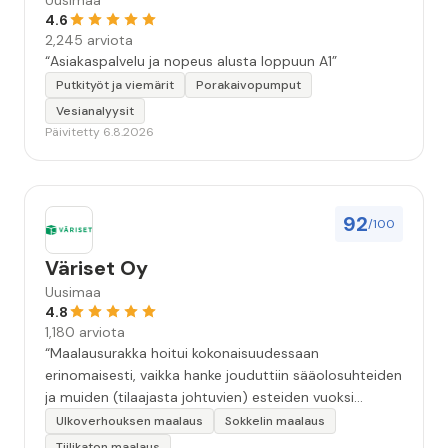
Uusimaa
4.6
2,245 arviota
“Asiakaspalvelu ja nopeus alusta loppuun A1”
Putkityöt ja viemärit
Porakaivopumput
Vesianalyysit
Päivitetty 6.8.2026
92
/100
Väriset Oy
Uusimaa
4.8
1,180 arviota
“Maalausurakka hoitui kokonaisuudessaan
erinomaisesti, vaikka hanke jouduttiin sääolosuhteiden
ja muiden (tilaajasta johtuvien) esteiden vuoksi
keskeyttämään n. 3 viikoksi. Maalaistulos on oikein
Ulkoverhouksen maalaus
Sokkelin maalaus
hyvä, yhteydenpito erinomaista, jälkityöt tehtiin
Tiilikaton maalaus