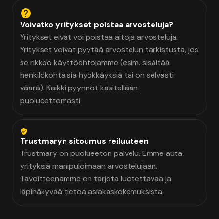
Voivatko yritykset poistaa arvosteluja?
Yritykset eivät voi poistaa aitoja arvosteluja.
Yritykset voivat pyytää arvostelun tarkistusta, jos
se rikkoo käyttöehtojamme (esim. sisältää
henkilökohtaisia hyökkäyksiä tai on selvästi
väärä). Kaikki pyynnöt käsitellään
puolueettomasti.
Trustmaryn sitoumus reiluuteen
Trustmary on puolueeton palvelu. Emme auta
yrityksiä manipuloimaan arvostelujaan.
Tavoitteenamme on tarjota luotettavaa ja
läpinäkyvää tietoa asiakaskokemuksista.