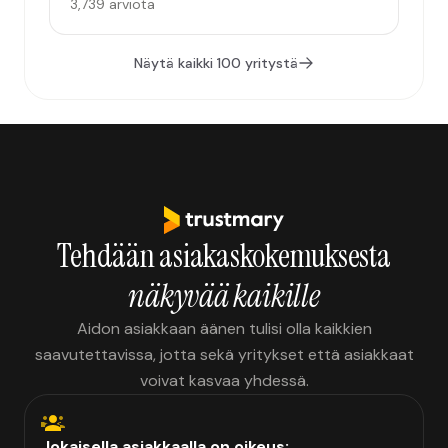
3,739 arviota
Näytä kaikki 100 yritystä
Tehdään asiakaskokemuksesta
näkyvää kaikille
Aidon asiakkaan äänen tulisi olla kaikkien
saavutettavissa, jotta sekä yritykset että asiakkaat
voivat kasvaa yhdessä.
Jokaisella asiakkaalla on oikeus: