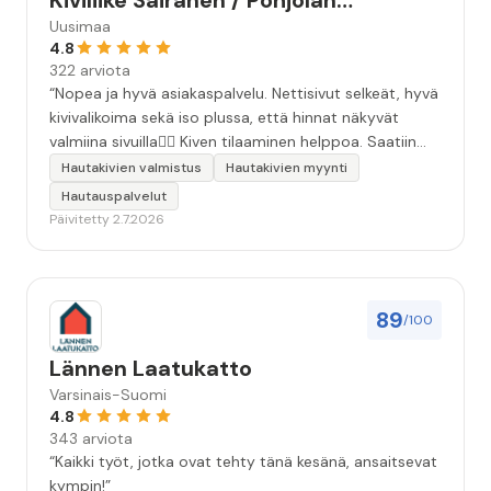
Kiviliike Sairanen / Pohjolan
Muistokivi
Uusimaa
4.8
322 arviota
“Nopea ja hyvä asiakaspalvelu. Nettisivut selkeät, hyvä
kivivalikoima sekä iso plussa, että hinnat näkyvät
valmiina sivuilla👍🏻 Kiven tilaaminen helppoa. Saatiin
äidille kaunis, ammattitaidolla tehty kivi❤️ Kiitos!”
Hautakivien valmistus
Hautakivien myynti
Hautauspalvelut
Päivitetty 2.7.2026
89
/100
Lännen Laatukatto
Varsinais-Suomi
4.8
343 arviota
“Kaikki työt, jotka ovat tehty tänä kesänä, ansaitsevat
kympin!”