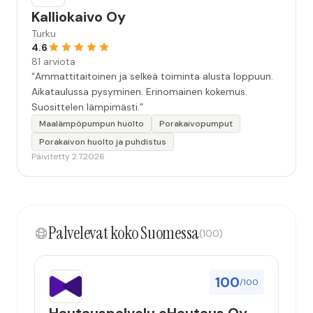
Kalliokaivo Oy
Turku
4.6
81 arviota
“Ammattitaitoinen ja selkeä toiminta alusta loppuun.
Aikataulussa pysyminen. Erinomainen kokemus.
Suosittelen lämpimästi.”
Maalämpöpumpun huolto
Porakaivopumput
Porakaivon huolto ja puhdistus
Päivitetty 2.7.2026
Palvelevat koko Suomessa
(100)
100
/100