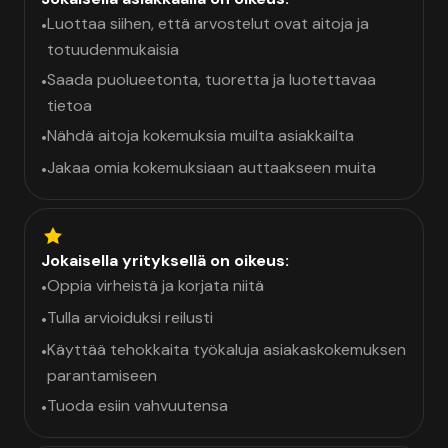
Luottaa siihen, että arvostelut ovat aitoja ja
•
totuudenmukaisia
Saada puolueetonta, tuoretta ja luotettavaa
•
tietoa
Nähdä aitoja kokemuksia muilta asiakkailta
•
Jakaa omia kokemuksiaan auttaakseen muita
•
Jokaisella yrityksellä on oikeus:
Oppia virheistä ja korjata niitä
•
Tulla arvioiduksi reilusti
•
Käyttää tehokkaita työkaluja asiakaskokemuksen
•
parantamiseen
Tuoda esiin vahvuutensa
•