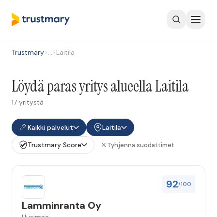
Trustmary
>
…
>
Laitila
Löydä paras yritys alueella Laitila
17 yritystä
Kaikki palvelut
Laitila
Trustmary Score
Tyhjennä suodattimet
92
/100
Lamminranta Oy