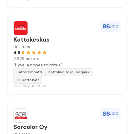
86
/100
Kattokeskus
Uusimaa
4.6
2,629 arviota
“Hyvä ja nopea toimitus”
Kattoremontti
Kattohuolto ja -korjaus
Tiilikattotyöt
Päivitetty 31.7.2026
86
/100
Sorcolor Oy