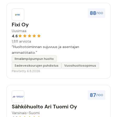
88
/100
Fixi Oy
Uusimaa
4.6
1,811 arviota
“Huoltotoiminnan sujuvuus ja asentajan
ammattitaito.”
Ilmalämpöpumpun huolto
Sadevesikourujen puhdistus
Vuosihuoltosopimus
Päivitetty 6.8.2026
87
/100
Sähköhuolto Ari Tuomi Oy
Varsinais-Suomi