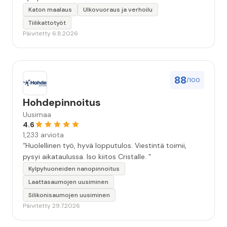
Katon maalaus
Ulkovuoraus ja verhoilu
Tiilikattotyöt
Päivitetty 6.8.2026
88
/100
Hohdepinnoitus
Uusimaa
4.6
1,233 arviota
“Huolellinen työ, hyvä lopputulos. Viestintä toimii,
pysyi aikataulussa. Iso kiitos Cristalle. ”
Kylpyhuoneiden nanopinnoitus
Laattasaumojen uusiminen
Silikonisaumojen uusiminen
Päivitetty 29.7.2026