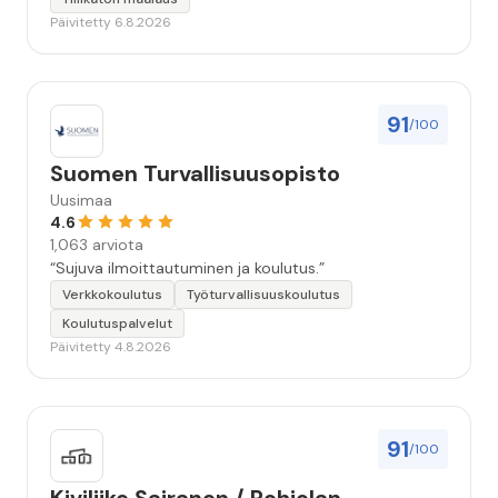
huolellisesti. Suosittelen. Erityiskiitos itse maalareille:
Päivitetty 6.8.2026
Miljalle ja Valmalle!”
91
/100
Suomen Turvallisuusopisto
Uusimaa
4.6
1,063 arviota
“Sujuva ilmoittautuminen ja koulutus.”
Verkkokoulutus
Työturvallisuuskoulutus
Koulutuspalvelut
Päivitetty 4.8.2026
91
/100