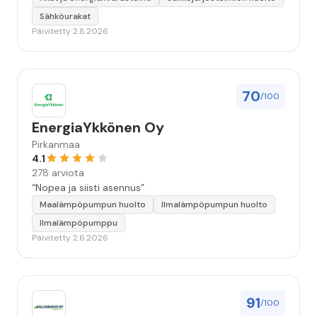
Sähköurakat
Päivitetty 2.8.2026
70
/100
EnergiaYkkönen Oy
Pirkanmaa
4.1
278 arviota
“Nopea ja siisti asennus”
Maalämpöpumpun huolto
Ilmalämpöpumpun huolto
Ilmalämpöpumppu
Päivitetty 2.6.2026
91
/100