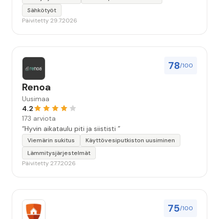
Sähkötyöt
Päivitetty 29.7.2026
78
/100
Renoa
Uusimaa
4.2
173 arviota
“Hyvin aikataulu piti ja siististi ”
Viemärin sukitus
Käyttövesiputkiston uusiminen
Lämmitysjärjestelmät
Päivitetty 27.7.2026
75
/100