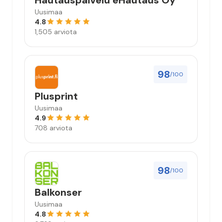
Hautauspalvelu eHautaus Oy
Uusimaa
4.8
1,505 arviota
98
/100
Plusprint
Uusimaa
4.9
708 arviota
98
/100
Balkonser
Uusimaa
4.8