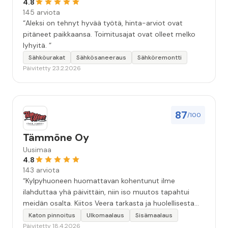
4.8
145 arviota
“Aleksi on tehnyt hyvää työtä, hinta-arviot ovat
pitäneet paikkaansa. Toimitusajat ovat olleet melko
lyhyitä. ”
Sähköurakat
Sähkösaneeraus
Sähköremontti
Päivitetty 23.2.2026
87
/100
Tämmöne Oy
Uusimaa
4.8
143 arviota
“Kylpyhuoneen huomattavan kohentunut ilme
ilahduttaa yhä päivittäin, niin iso muutos tapahtui
meidän osalta. Kiitos Veera tarkasta ja huolellisesta
työstä, sekä ystävällisestä palvelusta!”
Katon pinnoitus
Ulkomaalaus
Sisämaalaus
Päivitetty 18.4.2026