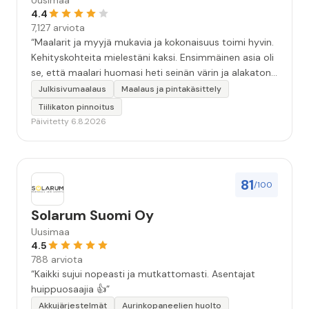
Uusimaa
4.4
7,127 arviota
“Maalarit ja myyjä mukavia ja kokonaisuus toimi hyvin.
Kehityskohteita mielestäni kaksi. Ensimmäinen asia oli
se, että maalari huomasi heti seinän värin ja alakaton
värin erot mitä en huomannut. Hyvä toki että siinä
Julkisivumaalaus
Maalaus ja pintakäsittely
kohtaa huomattu mutta toki optimaalisessa
Tiilikaton pinnoitus
tilanteessa myyjä olisi jo kiinnittänyt tähän huomiota.
Päivitetty 6.8.2026
Toinen kehityskohde on myyjän ja maalajien välinen
"hand-over" eli maalarit tietäisivät vielä aavistuksen
paremmin jo tullessa mitä alkaa tekemään. Mutta
kokonaisuus hyvä ja varmasti tulevaisuudessakin
81
/100
mahdollisuus että palveluita käytän”
Solarum Suomi Oy
Uusimaa
4.5
788 arviota
“Kaikki sujui nopeasti ja mutkattomasti. Asentajat
huippuosaajia 👍”
Akkujärjestelmät
Aurinkopaneelien huolto