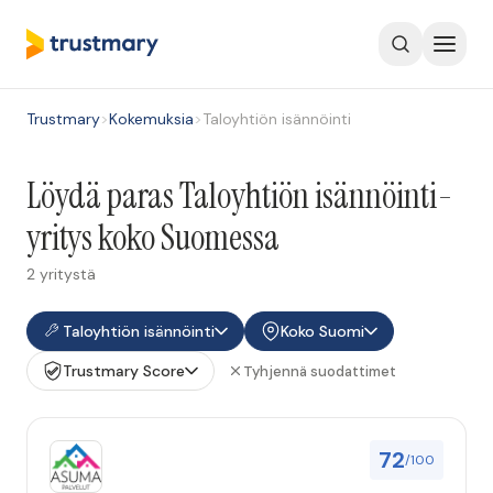
Trustmary
>
Kokemuksia
>
Taloyhtiön isännöinti
Löydä paras Taloyhtiön isännöinti-
yritys koko Suomessa
2 yritystä
Taloyhtiön isännöinti
Koko Suomi
Trustmary Score
Tyhjennä suodattimet
72
/100