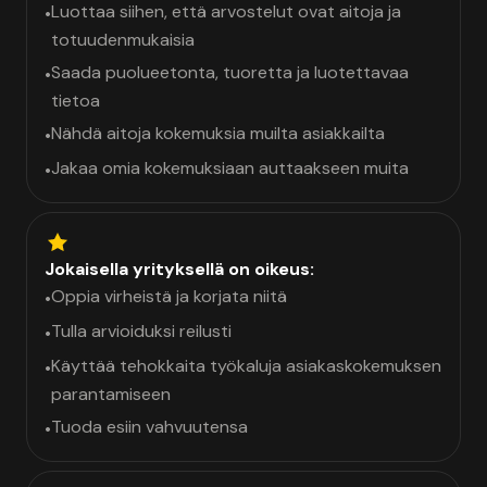
Luottaa siihen, että arvostelut ovat aitoja ja
•
totuudenmukaisia
Saada puolueetonta, tuoretta ja luotettavaa
•
tietoa
Nähdä aitoja kokemuksia muilta asiakkailta
•
Jakaa omia kokemuksiaan auttaakseen muita
•
Jokaisella yrityksellä on oikeus:
Oppia virheistä ja korjata niitä
•
Tulla arvioiduksi reilusti
•
Käyttää tehokkaita työkaluja asiakaskokemuksen
•
parantamiseen
Tuoda esiin vahvuutensa
•