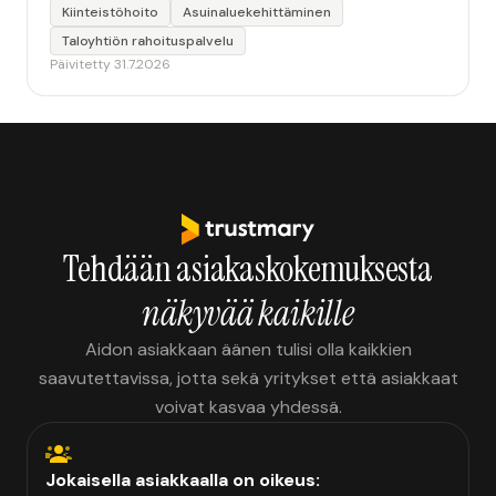
Kiinteistöhoito
Asuinaluekehittäminen
Taloyhtiön rahoituspalvelu
Päivitetty 31.7.2026
Tehdään asiakaskokemuksesta
näkyvää kaikille
Aidon asiakkaan äänen tulisi olla kaikkien
saavutettavissa, jotta sekä yritykset että asiakkaat
voivat kasvaa yhdessä.
Jokaisella asiakkaalla on oikeus: