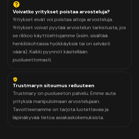
Voivatko yritykset poistaa arvosteluja?
Yritykset eivät voi poistaa aitoja arvosteluja.
Yritykset voivat pyytää arvostelun tarkistusta, jos
se rikkoo käyttöehtojamme (esim. sisältää
henkilökohtaisia hyökkäyksiä tai on selvästi
väärä). Kaikki pyynnöt käsitellään
puolueettomasti.
Trustmaryn sitoumus reiluuteen
Trustmary on puolueeton palvelu. Emme auta
yrityksiä manipuloimaan arvostelujaan.
Tavoitteenamme on tarjota luotettavaa ja
läpinäkyvää tietoa asiakaskokemuksista.