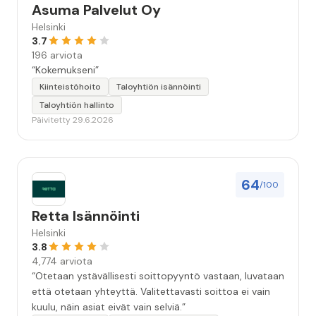
Asuma Palvelut Oy
Helsinki
3.7
196 arviota
“Kokemukseni”
Kiinteistöhoito
Taloyhtiön isännöinti
Taloyhtiön hallinto
Päivitetty 29.6.2026
64
/100
Retta Isännöinti
Helsinki
3.8
4,774 arviota
“Otetaan ystävällisesti soittopyyntö vastaan, luvataan
että otetaan yhteyttä. Valitettavasti soittoa ei vain
kuulu, näin asiat eivät vain selviä.”