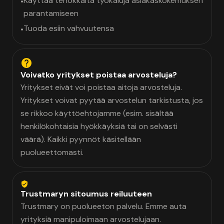
Käyttää tehokkaita työkaluja asiakaskokemuksen
•
parantamiseen
Tuoda esiin vahvuutensa
•
Voivatko yritykset poistaa arvosteluja?
Yritykset eivät voi poistaa aitoja arvosteluja.
Yritykset voivat pyytää arvostelun tarkistusta, jos
se rikkoo käyttöehtojamme (esim. sisältää
henkilökohtaisia hyökkäyksiä tai on selvästi
väärä). Kaikki pyynnöt käsitellään
puolueettomasti.
Trustmaryn sitoumus reiluuteen
Trustmary on puolueeton palvelu. Emme auta
yrityksiä manipuloimaan arvostelujaan.