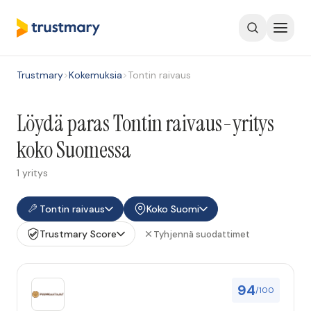
Trustmary
>
Kokemuksia
>
Tontin raivaus
Löydä paras Tontin raivaus-yritys
koko Suomessa
1 yritys
Tontin raivaus
Koko Suomi
Trustmary Score
Tyhjennä suodattimet
94
/100