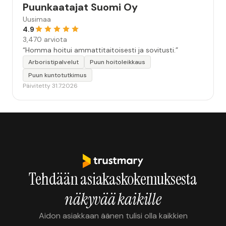
Puunkaatajat Suomi Oy
Uusimaa
4.9
3,470 arviota
“Homma hoitui ammattitaitoisesti ja sovitusti.”
Arboristipalvelut
Puun hoitoleikkaus
Puun kuntotutkimus
Päivitetty 31.7.2026
Tehdään asiakaskokemuksesta
näkyvää kaikille
Aidon asiakkaan äänen tulisi olla kaikkien