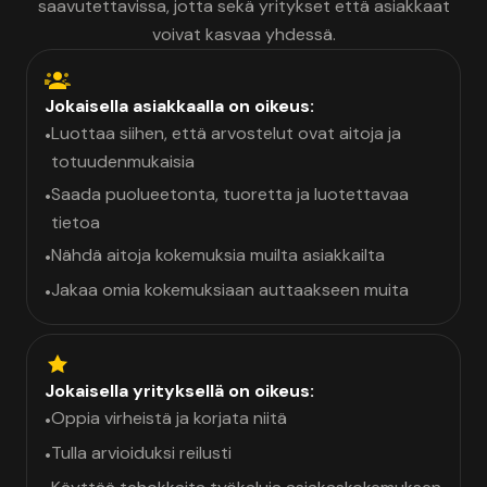
saavutettavissa, jotta sekä yritykset että asiakkaat
voivat kasvaa yhdessä.
Jokaisella asiakkaalla on oikeus:
Luottaa siihen, että arvostelut ovat aitoja ja
•
totuudenmukaisia
Saada puolueetonta, tuoretta ja luotettavaa
•
tietoa
Nähdä aitoja kokemuksia muilta asiakkailta
•
Jakaa omia kokemuksiaan auttaakseen muita
•
Jokaisella yrityksellä on oikeus:
Oppia virheistä ja korjata niitä
•
Tulla arvioiduksi reilusti
•