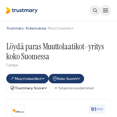
Trustmary
>
Kokemuksia
>
Muuttolaatikot
Löydä paras Muuttolaatikot-yritys
koko Suomessa
1 yritys
Muuttolaatikot
Koko Suomi
Trustmary Score
Tyhjennä suodattimet
91
/100