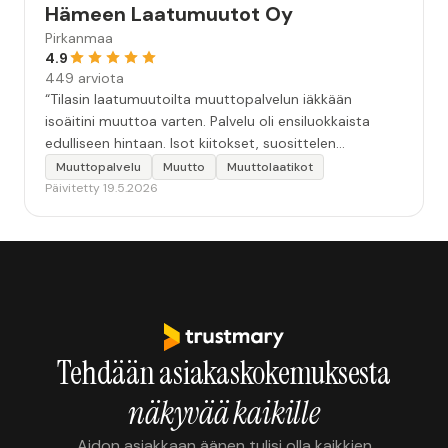
Hämeen Laatumuutot Oy
Pirkanmaa
4.9
449 arviota
“Tilasin laatumuutoilta muuttopalvelun iäkkään
isoäitini muuttoa varten. Palvelu oli ensiluokkaista
edulliseen hintaan. Isot kiitokset, suosittelen
lämpimästi.”
Muuttopalvelu
Muutto
Muuttolaatikot
Päivitetty 19.5.2026
Tehdään asiakaskokemuksesta
näkyvää kaikille
Aidon asiakkaan äänen tulisi olla kaikkien