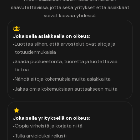
saavutettavissa, jotta sekä yritykset että asiakkaat
voivat kasvaa yhdessä.
Jokaisella asiakkaalla on oikeus:
Luottaa siihen, että arvostelut ovat aitoja ja
•
totuudenmukaisia
Saada puolueetonta, tuoretta ja luotettavaa
•
tietoa
Nähdä aitoja kokemuksia muilta asiakkailta
•
Jakaa omia kokemuksiaan auttaakseen muita
•
Jokaisella yrityksellä on oikeus:
Oppia virheistä ja korjata niitä
•
Tulla arvioiduksi reilusti
•