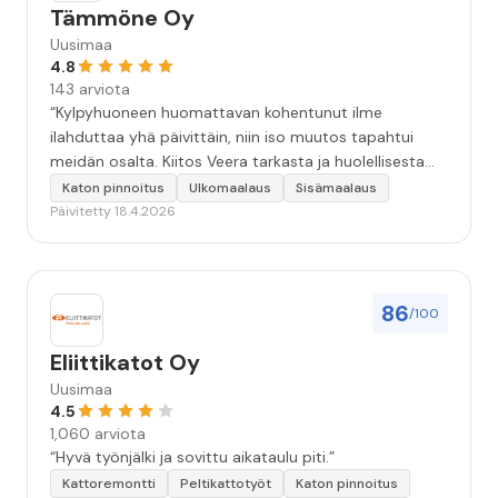
Tämmöne Oy
Uusimaa
4.8
143 arviota
“Kylpyhuoneen huomattavan kohentunut ilme
ilahduttaa yhä päivittäin, niin iso muutos tapahtui
meidän osalta. Kiitos Veera tarkasta ja huolellisesta
työstä, sekä ystävällisestä palvelusta!”
Katon pinnoitus
Ulkomaalaus
Sisämaalaus
Päivitetty 18.4.2026
86
/100
Eliittikatot Oy
Uusimaa
4.5
1,060 arviota
“Hyvä työnjälki ja sovittu aikataulu piti.”
Kattoremontti
Peltikattotyöt
Katon pinnoitus