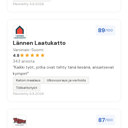
Päivitetty 4.6.2026
89
/100
Lännen Laatukatto
Varsinais-Suomi
4.8
343 arviota
“Kaikki työt, jotka ovat tehty tänä kesänä, ansaitsevat
kympin!”
Katon maalaus
Ulkovuoraus ja verhoilu
Tiilikattotyöt
Päivitetty 6.8.2026
87
/100