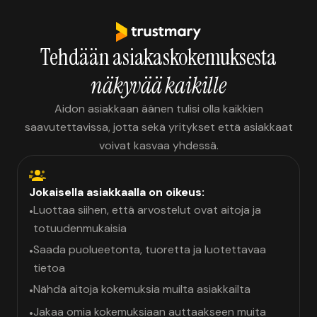
mahdollisuus että palveluita käytän”
Tehdään asiakaskokemuksesta
näkyvää kaikille
Aidon asiakkaan äänen tulisi olla kaikkien
saavutettavissa, jotta sekä yritykset että asiakkaat
voivat kasvaa yhdessä.
Jokaisella asiakkaalla on oikeus:
Luottaa siihen, että arvostelut ovat aitoja ja
•
totuudenmukaisia
Saada puolueetonta, tuoretta ja luotettavaa
•
tietoa
Nähdä aitoja kokemuksia muilta asiakkailta
•
Jakaa omia kokemuksiaan auttaakseen muita
•