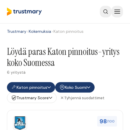
Trustmary
>
Kokemuksia
>
Katon pinnoitus
Löydä paras Katon pinnoitus-yritys
koko Suomessa
6 yritystä
Katon pinnoitus
Koko Suomi
Trustmary Score
Tyhjennä suodattimet
98
/100