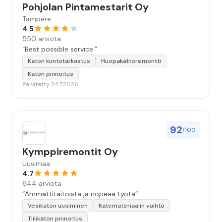
Pohjolan Pintamestarit Oy
Tampere
4.5
550 arviota
“Best possible service.”
Katon kuntotarkastus
Huopakattoremontti
Katon pinnoitus
Päivitetty 24.7.2026
92
/100
Kymppiremontit Oy
Uusimaa
4.7
644 arviota
“Ammattitaitoista ja nopeaa työtä”
Vesikaton uusiminen
Katemateriaalin vaihto
Tiilikaton pinnoitus