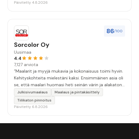
Päivitetty 4.8.2026
86
/100
Sorcolor Oy
Uusimaa
4.4
7,127 arviota
“Maalarit ja myyjä mukavia ja kokonaisuus toimi hyvin.
Kehityskohteita mielestäni kaksi. Ensimmäinen asia oli
se, että maalari huomasi heti seinän värin ja alakaton
värin erot mitä en huomannut. Hyvä toki että siinä
Julkisivumaalaus
Maalaus ja pintakäsittely
kohtaa huomattu mutta toki optimaalisessa
Tiilikaton pinnoitus
tilanteessa myyjä olisi jo kiinnittänyt tähän huomiota.
Päivitetty 6.8.2026
Toinen kehityskohde on myyjän ja maalajien välinen
"hand-over" eli maalarit tietäisivät vielä aavistuksen
paremmin jo tullessa mitä alkaa tekemään. Mutta
kokonaisuus hyvä ja varmasti tulevaisuudessakin