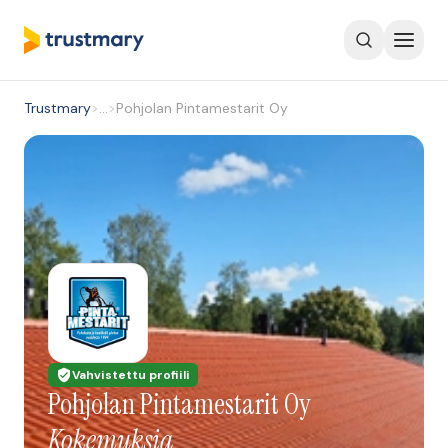
Trustmary
>
…
>
Pohjolan Pintamestarit Oy
Vahvistettu profiili
Pohjolan Pintamestarit Oy
Kokemuksia