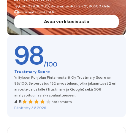
040 099 3000
Ratamotie 40, halli 21, 90580 Oulu
www.pintamestarit.fi
Avaa verkkosivusto
98
/100
Trustmary Score
Yrityksen Pohjolan Pintamestarit Oy Trustmary Score on
98/100. Se perustuu 182 arvosteluun, jotka jakaantuvat 2 eri
arvostelualustalle (Trustmary ja Google) sekä 506
analysoituun asiakaspalautteeseen.
4.5
550 arviota
Päivitetty 3.8.2026