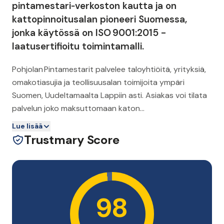
pintamestari‑verkoston kautta ja on
kattopinnoitus­alan pioneeri Suomessa,
jonka käytössä on ISO 9001:2015 -
laatusertifioitu toimintamalli.
Pohjolan Pintamestarit palvelee taloyhtiöitä, yrityksiä,
omakotiasujia ja teollisuusalan toimijoita ympäri
Suomen, Uudeltamaalta Lappiin asti. Asiakas voi tilata
palvelun joko maksuttomaan katon
kuntotarkastukseen tai pyytää tarjouksen, jonka
Lue lisää
jälkeen paikallinen pintamestari suorittaa työn
Trustmary Score
sovitussa aikataulussa, usein ilman suuria purkutöitä ja
kilpailukykyisillä hinnoilla.
98