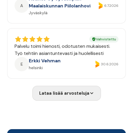
Maalaiskunnan Piilolanhovi
A
6.7.2026
Jyväskylä
Vahvistettu
Palvelu toimi hienosti, odotusten mukaisesti.
Työ tehtiin asiantuntevasti ja huolellisesti
Erkki Vehman
E
30.6.2026
helsinki
Lataa lisää arvosteluja