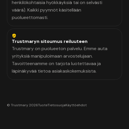
henkilökohtaisia hyökkäyksiä tai on selvästi
väärä). Kaikki pyynnöt käsitellään
puolueettomasti.
Trustmaryn sitoumus reiluuteen
Trustmary on puolueeton palvelu. Emme auta
yrityksiä manipuloimaan arvostelujaan.
Tavoitteenamme on tarjota luotettavaa ja
läpinäkyvää tietoa asiakaskokemuksista.
© Trustmary 2026
Tuote
Tietosuoja
Käyttöehdot