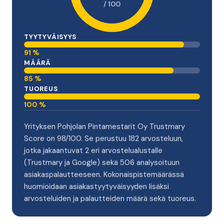
/ 100
TYYTYVÄISYYS
91 %
MÄÄRÄ
85 %
TUOREUS
100 %
Yrityksen Pohjolan Pintamestarit Oy Trustmary
Score on 98/100. Se perustuu 182 arvosteluun,
jotka jakaantuvat 2 eri arvostelualustalle
(Trustmary ja Google) sekä 506 analysoituun
asiakaspalautteeseen. Kokonaispistemäärässä
huomioidaan asiakastyytyväisyyden lisäksi
arvosteluiden ja palautteiden määrä sekä tuoreus.