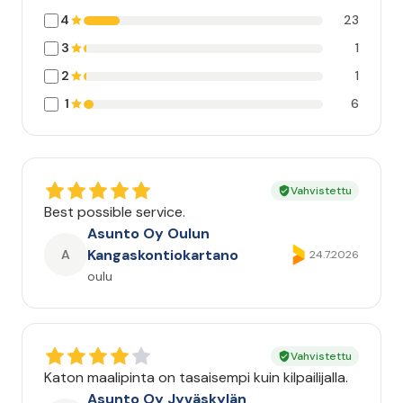
4
23
3
1
2
1
1
6
Vahvistettu
Best possible service.
Asunto Oy Oulun
Kangaskontiokartano
A
24.7.2026
oulu
Vahvistettu
Katon maalipinta on tasaisempi kuin kilpailijalla.
Asunto Oy Jyväskylän