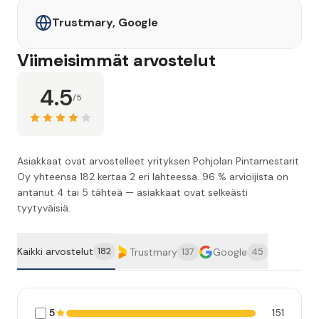
Trustmary, Google
Viimeisimmät arvostelut
4.5
/5
Asiakkaat ovat arvostelleet yrityksen Pohjolan Pintamestarit
Oy yhteensä 182 kertaa 2 eri lähteessä. 96 % arvioijista on
antanut 4 tai 5 tähteä — asiakkaat ovat selkeästi
tyytyväisiä.
Kaikki arvostelut
182
Trustmary
Google
137
45
5
151