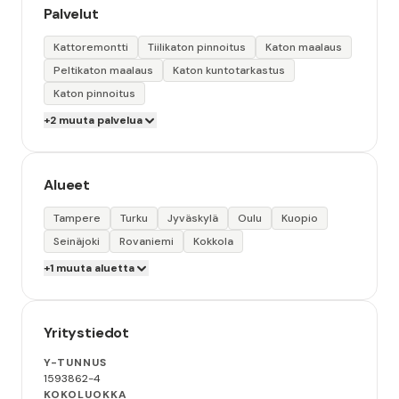
Palvelut
Kattoremontti
Tiilikaton pinnoitus
Katon maalaus
Peltikaton maalaus
Katon kuntotarkastus
Katon pinnoitus
+2 muuta palvelua
Alueet
Tampere
Turku
Jyväskylä
Oulu
Kuopio
Seinäjoki
Rovaniemi
Kokkola
+1 muuta aluetta
Yritystiedot
Y-TUNNUS
1593862-4
KOKOLUOKKA