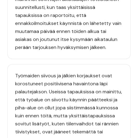
suunnitellusti, kun taas yksittäisissä
tapauksissa on raportoitu, että
ennakkoilmoitukset käynnistä on lähetetty vain
muutamaa päivää ennen töiden alkua tai
asiakas on joutunut itse kysymään aikataulun
perään tarjouksen hyväksymisen jälkeen.
Työmaiden siivous ja jälkien korjaukset ovat
korostuneet positiivisena havaintona läpi
palautejakson. Useissa tapauksissa on mainittu,
että työalue on siivottu käynnin päätteeksi ja
piha-alue on ollut jopa siistimmässä kunnossa
kuin ennen töitä, mutta yksittäistapauksissa
sovitut lisätyöt, kuten tiilenvaihdot tai rännien
tiivistykset, ovat jääneet tekemättä tai