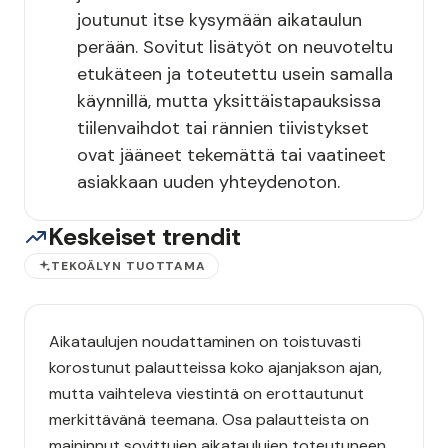
joutunut itse kysymään aikataulun
perään. Sovitut lisätyöt on neuvoteltu
etukäteen ja toteutettu usein samalla
käynnillä, mutta yksittäistapauksissa
tiilenvaihdot tai rännien tiivistykset
ovat jääneet tekemättä tai vaatineet
asiakkaan uuden yhteydenoton.
Keskeiset trendit
TEKOÄLYN TUOTTAMA
Aikataulujen noudattaminen on toistuvasti
korostunut palautteissa koko ajanjakson ajan,
mutta vaihteleva viestintä on erottautunut
merkittävänä teemana. Osa palautteista on
maininnut sovittujen aikataulujen toteutuneen