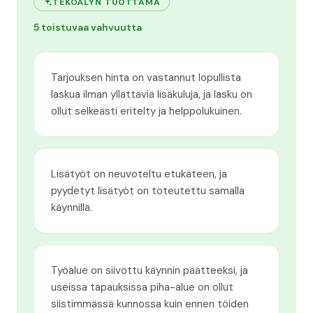
TEKOÄLYN TUOTTAMA
5 toistuvaa vahvuutta
Tarjouksen hinta on vastannut lopullista
laskua ilman yllättäviä lisäkuluja, ja lasku on
ollut selkeästi eritelty ja helppolukuinen.
Lisätyöt on neuvoteltu etukäteen, ja
pyydetyt lisätyöt on toteutettu samalla
käynnillä.
Työalue on siivottu käynnin päätteeksi, ja
useissa tapauksissa piha-alue on ollut
siistimmässä kunnossa kuin ennen töiden