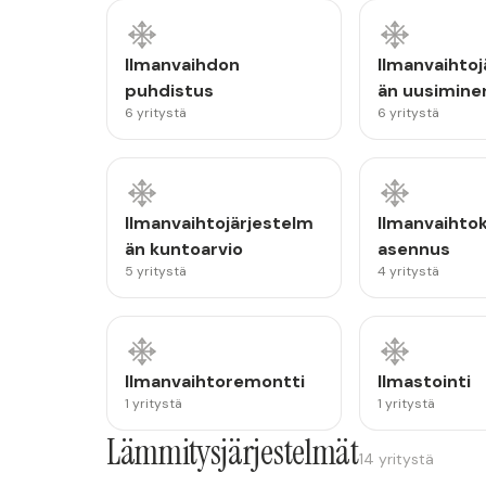
Ilmanvaihdon
Ilmanvaihtoj
puhdistus
än uusimine
6 yritystä
6 yritystä
Ilmanvaihtojärjestelm
Ilmanvaihto
än kuntoarvio
asennus
5 yritystä
4 yritystä
Ilmanvaihtoremontti
Ilmastointi
1 yritystä
1 yritystä
Lämmitysjärjestelmät
14 yritystä