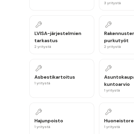
3 yritystä
LVISA-järjestelmien
Rakennuste
tarkastus
purkutyöt
2 yritystä
2 yritystä
Asbestikartoitus
Asuntokaup
1 yritystä
kuntoarvio
1 yritystä
Hajunpoisto
Huoneistor
1 yritystä
1 yritystä