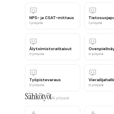
NPS- ja CSAT-mittaus
Tietosuojapa
1 yritystä
1 yritystä
Älytoimistoratkaisut
Ovenpielinä
0 yritystä
0 yritystä
Työpistevaraus
Vierailijahall
0 yritystä
0 yritystä
Sähkötyöt
16 yritystä