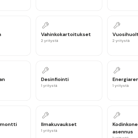
n
Vahinkokartoitukset
Vuosihuol
2 yritystä
2 yritystä
an
Desinfiointi
Energiare
1 yritystä
1 yritystä
emontti
Ilmakuvaukset
Kodinkone
1 yritystä
asennus