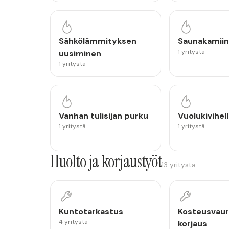
Sähkölämmityksen
Saunakamiin
1 yritystä
uusiminen
1 yritystä
Vanhan tulisijan purku
Vuolukivihel
1 yritystä
1 yritystä
Huolto ja korjaustyöt
13 yritystä
Kuntotarkastus
Kosteusvaur
4 yritystä
korjaus