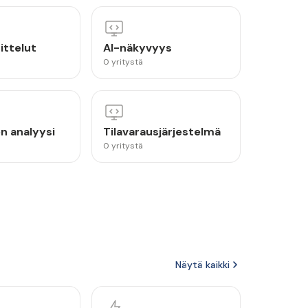
ittelut
AI-näkyvyys
0 yritystä
n analyysi
Tilavarausjärjestelmä
0 yritystä
Näytä kaikki