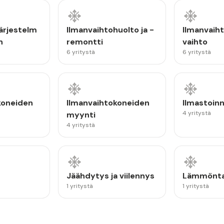
ärjestelm
Ilmanvaihtohuolto ja -
Ilmanvaih
n
remontti
vaihto
6 yritystä
6 yritystä
koneiden
Ilmanvaihtokoneiden
Ilmastoin
4 yritystä
myynti
4 yritystä
Jäähdytys ja viilennys
Lämmönta
1 yritystä
1 yritystä