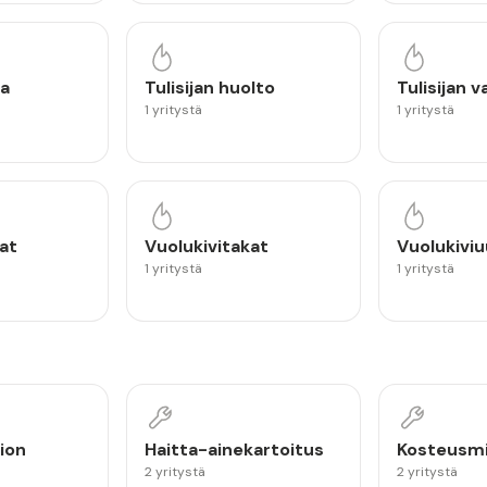
a
Tulisijan huolto
Tulisijan 
1 yritystä
1 yritystä
lat
Vuolukivitakat
Vuolukiviu
1 yritystä
1 yritystä
ion
Haitta-ainekartoitus
Kosteusm
2 yritystä
2 yritystä