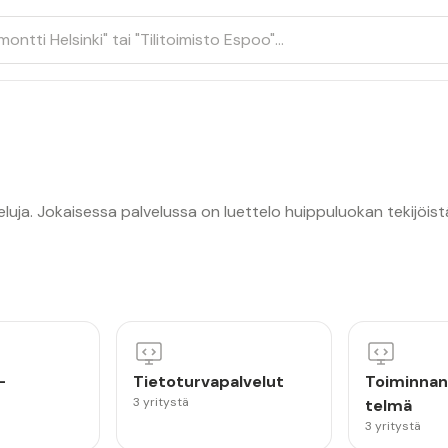
eluja. Jokaisessa palvelussa on luettelo huippuluokan tekijöist
-
Tietoturvapalvelut
Toiminnan
3 yritystä
telmä
3 yritystä