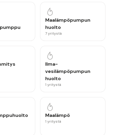
Maalämpöpumpun
öpumppu
huolto
7 yritystä
mmitys
Ilma-
vesilämpöpumpun
huolto
1 yritystä
mppuhuolto
Maalämpö
1 yritystä