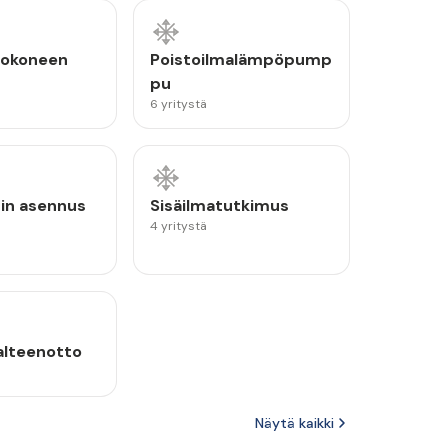
tokoneen
Poistoilmalämpöpump
pu
6 yritystä
nin asennus
Sisäilmatutkimus
4 yritystä
lteenotto
Näytä kaikki