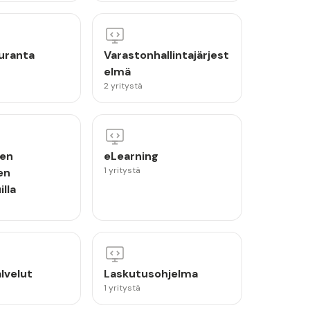
uranta
Varastonhallintajärjest
elmä
2 yritystä
jen
eLearning
1 yritystä
en
illa
lvelut
Laskutusohjelma
1 yritystä