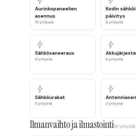
Aurinkopaneelien
Kodin sähköi
asennus
päivitys
10 yritystä
5 yritystä
Sähkösaneeraus
Akkujärjest
4 yritystä
3 yritystä
Sähköurakat
Antenniase
3 yritystä
2 yritystä
Ilmanvaihto ja ilmastointi
14 yritystä