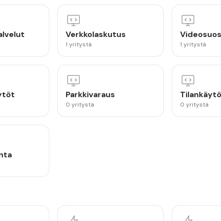
lvelut
Verkkolaskutus
Videosuos
1 yritystä
1 yritystä
ytöt
Parkkivaraus
Tilankäytö
0 yritystä
0 yritystä
inta