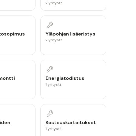
2 yritystä
tosopimus
Yläpohjan lisäeristys
2 yritystä
montti
Energiatodistus
1 yritystä
iden
Kosteuskartoitukset
1 yritystä