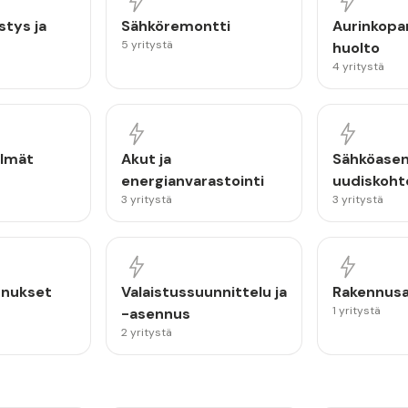
stys ja
Sähköremontti
Aurinkopa
5 yritystä
huolto
4 yritystä
elmät
Akut ja
Sähköase
energianvarastointi
uudiskoht
3 yritystä
3 yritystä
nnukset
Valaistussuunnittelu ja
Rakennus
1 yritystä
-asennus
2 yritystä