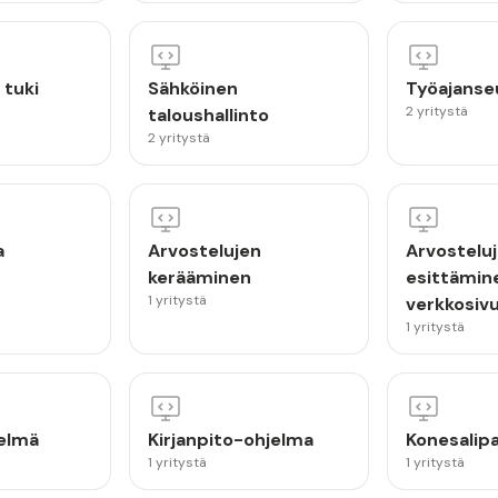
 tuki
Sähköinen
Työajanse
2 yritystä
taloushallinto
2 yritystä
a
Arvostelujen
Arvostelu
kerääminen
esittämin
1 yritystä
verkkosivu
1 yritystä
telmä
Kirjanpito-ohjelma
Konesalipa
1 yritystä
1 yritystä