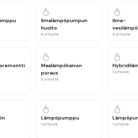
pumppu
Ilmalämpöpumpun
Ilma-
huolto
vesilämp
8 yritystä
8 yritystä
oremontti
Maalämpökaivon
Hybridilä
1 yritystä
poraus
2 yritystä
ön
Lämpöpumppu
Lämpöpu
1 yritystä
1 yritystä