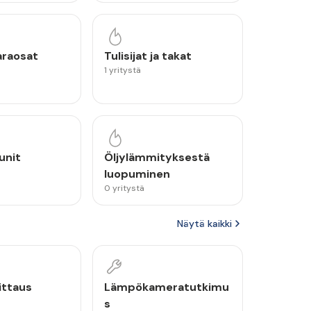
varaosat
Tulisijat ja takat
1 yritystä
unit
Öljylämmityksestä
luopuminen
0 yritystä
Näytä kaikki
ittaus
Lämpökameratutkimu
s