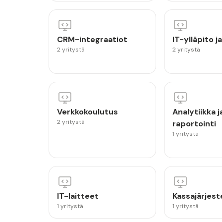
CRM-integraatiot
IT-ylläpito ja
2 yritystä
2 yritystä
Verkkokoulutus
Analytiikka j
2 yritystä
raportointi
1 yritystä
IT-laitteet
Kassajärjes
1 yritystä
1 yritystä