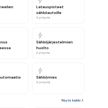
neelien
Latauspisteet
sähköautoille
4 yritystä
nnus
Sähköjärjestelmien
eessa
huolto
3 yritystä
automaatio
Sähkömies
0 yritystä
Näytä kaikki