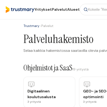
Yritykset
Palvelut
Alueet
Trustmary
>
Palvelut
Palveluhakemisto
Selaa kaikkia hakemistossa saatavilla olevia palv
Ohjelmistot ja SaaS
19 yritystä
Digitaalinen
GEO- ja SEO
koulutusalusta
optimointi
3 yritystä
3 yritystä