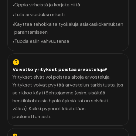
Oppia virheistä ja korjata niitä
•
Tulla arvioiduksi reilusti
•
Käyttää tehokkaita työkaluja asiakaskokemuksen
•
parantamiseen
Tuoda esiin vahvuutensa
•
Voivatko yritykset poistaa arvosteluja?
Yritykset eivät voi poistaa aitoja arvosteluja.
Yritykset voivat pyytää arvostelun tarkistusta, jos
se rikkoo käyttöehtojamme (esim. sisältää
henkilökohtaisia hyökkäyksiä tai on selvästi
väärä). Kaikki pyynnöt käsitellään
puolueettomasti.