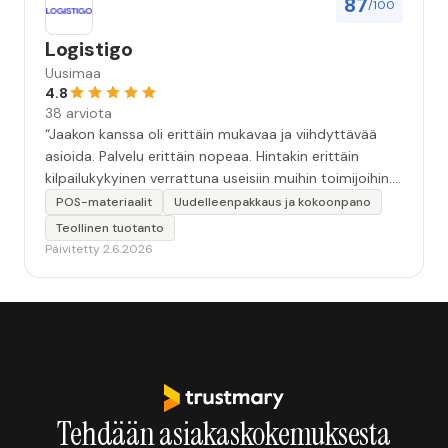
87
/100
Logistigo
Uusimaa
4.8
38 arviota
“Jaakon kanssa oli erittäin mukavaa ja viihdyttävää
asioida. Palvelu erittäin nopeaa. Hintakin erittäin
kilpailukykyinen verrattuna useisiin muihin toimijoihin.
Vielä iso+ paikallisuudesta.”
POS-materiaalit
Uudelleenpakkaus ja kokoonpano
Teollinen tuotanto
Päivitetty 2.6.2026
Tehdään asiakaskokemuksesta