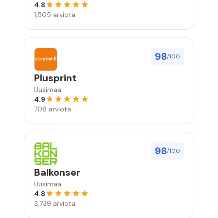
4.8
1,505 arviota
98
/100
Plusprint
Uusimaa
4.9
708 arviota
98
/100
Balkonser
Uusimaa
4.8
3,739 arviota