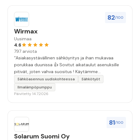
Tunnin kuluttua olin vaunun kanssa liikkeen piha-
alueella. Asentaja teki korjausarvion. Vajaa kahden
tunnin kuluttua vaunuun oli asennettu uudet
82
/100
jarrurummut jarrukenkineen. Ja kotimatka alkoi
turvallisesti ja hyvillä mielin. Kiitoksia erinomaisen
Wirmax
hyvästä palvelusta hädissään tuskailleelle pohjoisen
Uusimaa
matkailijalle😊”
4.6
797 arviota
“Asiakasystävällinen sähköyritys ja ihan mukavaa
porukkaa duunissa 👍 Sovitut aikataulut asenuksille
pitivät, joten vahva suositus ! Käytämme
seuraavallakin kerralla!”
Sähköasennus uudiskohteessa
Sähkötyöt
Ilmalämpöpumppu
Päivitetty 14.7.2026
81
/100
Solarum Suomi Oy