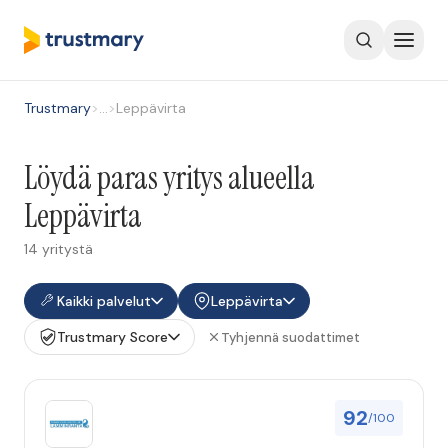
Trustmary
>
…
>
Leppävirta
Löydä paras yritys alueella
Leppävirta
14 yritystä
Kaikki palvelut
Leppävirta
Trustmary Score
Tyhjennä suodattimet
92
/100