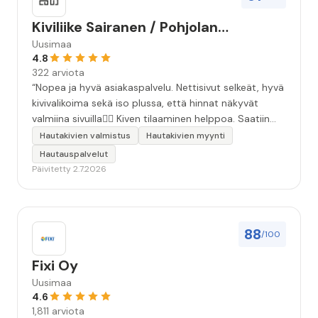
Kiviliike Sairanen / Pohjolan
Muistokivi
Uusimaa
4.8
322 arviota
“Nopea ja hyvä asiakaspalvelu. Nettisivut selkeät, hyvä
kivivalikoima sekä iso plussa, että hinnat näkyvät
valmiina sivuilla👍🏻 Kiven tilaaminen helppoa. Saatiin
äidille kaunis, ammattitaidolla tehty kivi❤️ Kiitos!”
Hautakivien valmistus
Hautakivien myynti
Hautauspalvelut
Päivitetty 2.7.2026
88
/100
Fixi Oy
Uusimaa
4.6
1,811 arviota