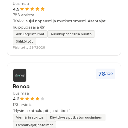
Uusimaa
4.5
788 arviota
“Kaikki sujui nopeasti ja mutkattomasti. Asentajat
huippuosaajia 👍”
Akkujärjestelmät
Aurinkopaneelien huolto
Sähkötyöt
Päivitetty 29.7.2026
78
/100
Renoa
Uusimaa
4.2
173 arviota
“Hyvin aikataulu piti ja siististi ”
Viemärin sukitus
Käyttövesiputkiston uusiminen
Lämmitysjärjestelmät