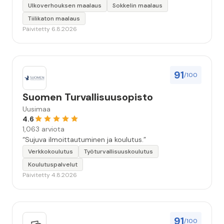
keskeyttämään n. 3 viikoksi. Maalaistulos on oikein
Ulkoverhouksen maalaus
Sokkelin maalaus
hyvä, yhteydenpito erinomaista, jälkityöt tehtiin
Tiilikaton maalaus
huolellisesti. Suosittelen. Erityiskiitos itse maalareille:
Päivitetty 6.8.2026
Miljalle ja Valmalle!”
91
/100
Suomen Turvallisuusopisto
Uusimaa
4.6
1,063 arviota
“Sujuva ilmoittautuminen ja koulutus.”
Verkkokoulutus
Työturvallisuuskoulutus
Koulutuspalvelut
Päivitetty 4.8.2026
91
/100