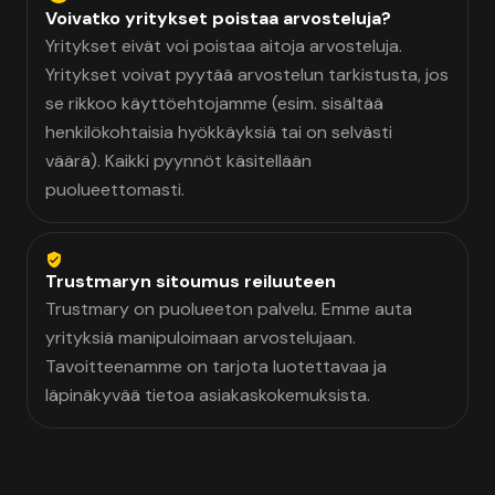
Voivatko yritykset poistaa arvosteluja?
Yritykset eivät voi poistaa aitoja arvosteluja.
Yritykset voivat pyytää arvostelun tarkistusta, jos
se rikkoo käyttöehtojamme (esim. sisältää
henkilökohtaisia hyökkäyksiä tai on selvästi
väärä). Kaikki pyynnöt käsitellään
puolueettomasti.
Trustmaryn sitoumus reiluuteen
Trustmary on puolueeton palvelu. Emme auta
yrityksiä manipuloimaan arvostelujaan.
Tavoitteenamme on tarjota luotettavaa ja
läpinäkyvää tietoa asiakaskokemuksista.