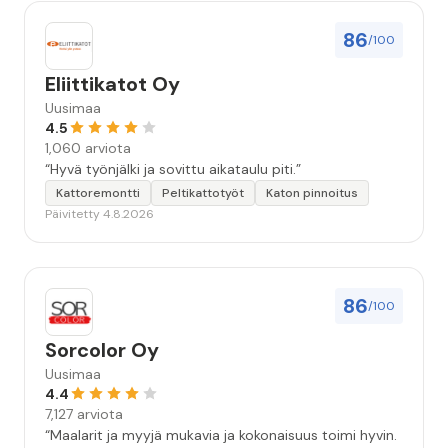
86
/100
Eliittikatot Oy
Uusimaa
4.5
1,060 arviota
“Hyvä työnjälki ja sovittu aikataulu piti.”
Kattoremontti
Peltikattotyöt
Katon pinnoitus
Päivitetty 4.8.2026
86
/100
Sorcolor Oy
Uusimaa
4.4
7,127 arviota
“Maalarit ja myyjä mukavia ja kokonaisuus toimi hyvin.