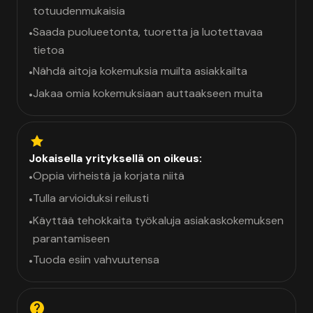
totuudenmukaisia
Saada puolueetonta, tuoretta ja luotettavaa
•
tietoa
Nähdä aitoja kokemuksia muilta asiakkailta
•
Jakaa omia kokemuksiaan auttaakseen muita
•
Jokaisella yrityksellä on oikeus:
Oppia virheistä ja korjata niitä
•
Tulla arvioiduksi reilusti
•
Käyttää tehokkaita työkaluja asiakaskokemuksen
•
parantamiseen
Tuoda esiin vahvuutensa
•