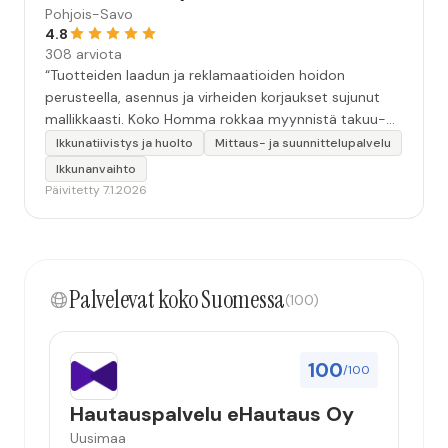
Pohjois-Savo
4.8
308 arviota
“Tuotteiden laadun ja reklamaatioiden hoidon
perusteella, asennus ja virheiden korjaukset sujunut
mallikkaasti. Koko Homma rokkaa myynnistä takuu-
ajalle. ”
Ikkunatiivistys ja huolto
Mittaus- ja suunnittelupalvelu
Ikkunanvaihto
Päivitetty 7.1.2026
Palvelevat koko Suomessa
(100)
100
/100
Hautauspalvelu eHautaus Oy
Uusimaa