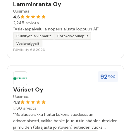
Lamminranta Oy
Uusimaa
4.6
2,245 arviota
“Asiakaspalvelu ja nopeus alusta loppuun A1”
Putkityöt ja viemärit
Porakaivopumput
Vesianalyysit
Päivitetty 6.8.2026
92
/100
Väriset Oy
Uusimaa
4.8
1,180 arviota
“Maalausurakka hoitui kokonaisuudessaan
erinomaisesti, vaikka hanke jouduttiin sääolosuhteiden
ja muiden (tilaajasta johtuvien) esteiden vuoksi