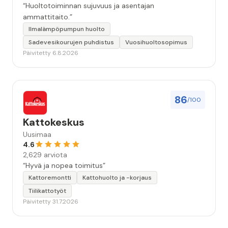
“Huoltotoiminnan sujuvuus ja asentajan
ammattitaito.”
Ilmalämpöpumpun huolto
Sadevesikourujen puhdistus
Vuosihuoltosopimus
Päivitetty 6.8.2026
86
/100
Kattokeskus
Uusimaa
4.6
2,629 arviota
“Hyvä ja nopea toimitus”
Kattoremontti
Kattohuolto ja -korjaus
Tiilikattotyöt
Päivitetty 31.7.2026