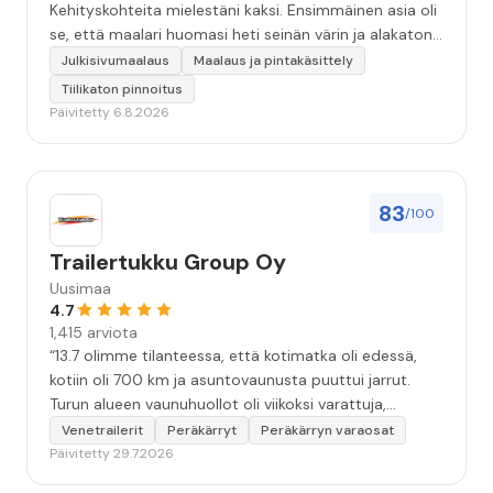
Kehityskohteita mielestäni kaksi. Ensimmäinen asia oli
se, että maalari huomasi heti seinän värin ja alakaton
värin erot mitä en huomannut. Hyvä toki että siinä
Julkisivumaalaus
Maalaus ja pintakäsittely
kohtaa huomattu mutta toki optimaalisessa
Tiilikaton pinnoitus
tilanteessa myyjä olisi jo kiinnittänyt tähän huomiota.
Päivitetty 6.8.2026
Toinen kehityskohde on myyjän ja maalajien välinen
"hand-over" eli maalarit tietäisivät vielä aavistuksen
paremmin jo tullessa mitä alkaa tekemään. Mutta
kokonaisuus hyvä ja varmasti tulevaisuudessakin
83
/100
mahdollisuus että palveluita käytän”
Trailertukku Group Oy
Uusimaa
4.7
1,415 arviota
“13.7 olimme tilanteessa, että kotimatka oli edessä,
kotiin oli 700 km ja asuntovaunusta puuttui jarrut.
Turun alueen vaunuhuollot oli viikoksi varattuja,
asentajien kädet täynnä työtä. Eräs vaunuhuolto
Venetrailerit
Peräkärryt
Peräkärryn varaosat
neuvoi olemaan yhteydessä Turun Trailertukkuun.
Päivitetty 29.7.2026
Soitto Trailertukkuun. Sen jälkeen alkoikin tapahtua.