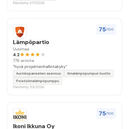
Päivitetty 27.7.2026
75
/100
Lämpöpartio
Uusimaa
4.2
776 arviota
“hyvä projektienhallintakyky”
Aurinkopaneelien asennus
Ilmalämpöpumpun huolto
Poistoilmalämpöpumppu
Päivitetty 5.8.2026
75
/100
Ikoni Ikkuna Oy