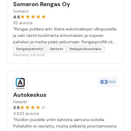
Someron Rengas Oy
Somero
4.6
112 arviota
“Rengas puhkesi arki-iltana aukioloaikojen ulkopuolella
ja sain tästä huolimatta erinomaisen ja nopean
palvelun ja matka pääsi jatkumaan. Rengasprofiili oli
hieman erikoinen mutta löytyi varastosta. Iso kiitos
Rengaspalvelut
Vanteet
Nelipyöräsuuntaus
Santeri Ruponen ”
Päivitetty 5.8.2026
63
/100
Autokeskus
Helsinki
3.9
4,822 arviota
“Huollon puolelle yritin kahtena aamuna soitella.
Puheluihin ei vastattu, mutta pelkästä jonottamisesta