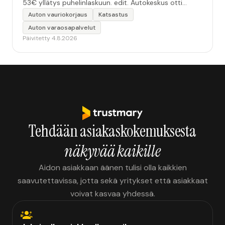
53€ yllätys puhelinlaskuun. edit. Autokeskus otti
yhteyttä ja hoiti asian esimerkillisesti.”
Auton vauriokorjaus
Katsastus
Auton varaosapalvelut
Päivitetty 4.8.2026
Tehdään asiakaskokemuksesta
näkyvää kaikille
Aidon asiakkaan äänen tulisi olla kaikkien
saavutettavissa, jotta sekä yritykset että asiakkaat
voivat kasvaa yhdessä.