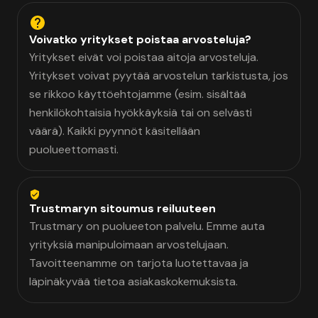
Voivatko yritykset poistaa arvosteluja?
Yritykset eivät voi poistaa aitoja arvosteluja.
Yritykset voivat pyytää arvostelun tarkistusta, jos
se rikkoo käyttöehtojamme (esim. sisältää
henkilökohtaisia hyökkäyksiä tai on selvästi
väärä). Kaikki pyynnöt käsitellään
puolueettomasti.
Trustmaryn sitoumus reiluuteen
Trustmary on puolueeton palvelu. Emme auta
yrityksiä manipuloimaan arvostelujaan.
Tavoitteenamme on tarjota luotettavaa ja
läpinäkyvää tietoa asiakaskokemuksista.