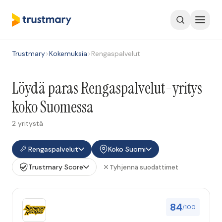
Trustmary
>
Kokemuksia
>
Rengaspalvelut
Löydä paras Rengaspalvelut-yritys
koko Suomessa
2 yritystä
Rengaspalvelut
Koko Suomi
Trustmary Score
Tyhjennä suodattimet
84
/100