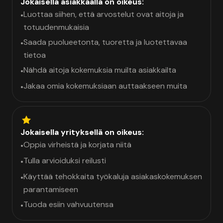
Jokaisella asiakkaalla on oikeus:
Luottaa siihen, että arvostelut ovat aitoja ja
•
totuudenmukaisia
Saada puolueetonta, tuoretta ja luotettavaa
•
tietoa
Nähdä aitoja kokemuksia muilta asiakkailta
•
Jakaa omia kokemuksiaan auttaakseen muita
•
Jokaisella yrityksellä on oikeus:
Oppia virheistä ja korjata niitä
•
Tulla arvioiduksi reilusti
•
Käyttää tehokkaita työkaluja asiakaskokemuksen
•
parantamiseen
Tuoda esiin vahvuutensa
•