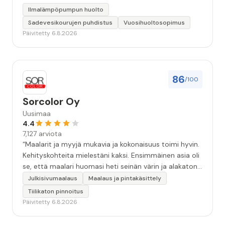
Ilmalämpöpumpun huolto
Sadevesikourujen puhdistus
Vuosihuoltosopimus
Päivitetty 6.8.2026
86
/100
Sorcolor Oy
Uusimaa
4.4
7,127 arviota
“Maalarit ja myyjä mukavia ja kokonaisuus toimi hyvin.
Kehityskohteita mielestäni kaksi. Ensimmäinen asia oli
se, että maalari huomasi heti seinän värin ja alakaton
värin erot mitä en huomannut. Hyvä toki että siinä
Julkisivumaalaus
Maalaus ja pintakäsittely
kohtaa huomattu mutta toki optimaalisessa
Tiilikaton pinnoitus
tilanteessa myyjä olisi jo kiinnittänyt tähän huomiota.
Päivitetty 6.8.2026
Toinen kehityskohde on myyjän ja maalajien välinen
"hand-over" eli maalarit tietäisivät vielä aavistuksen