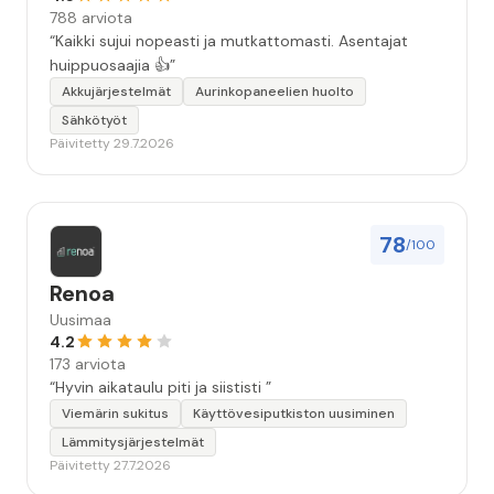
788 arviota
“Kaikki sujui nopeasti ja mutkattomasti. Asentajat
huippuosaajia 👍”
Akkujärjestelmät
Aurinkopaneelien huolto
Sähkötyöt
Päivitetty 29.7.2026
78
/100
Renoa
Uusimaa
4.2
173 arviota
“Hyvin aikataulu piti ja siististi ”
Viemärin sukitus
Käyttövesiputkiston uusiminen
Lämmitysjärjestelmät
Päivitetty 27.7.2026