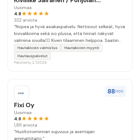
Kiviliike Sairanen / Pohjolan
Muistokivi
Uusimaa
4.8
322 arviota
“Nopea ja hyvä asiakaspalvelu. Nettisivut selkeät, hyvä
kivivalikoima sekä iso plussa, että hinnat näkyvät
valmiina sivuilla👍🏻 Kiven tilaaminen helppoa. Saatiin
äidille kaunis, ammattitaidolla tehty kivi❤️ Kiitos!”
Hautakivien valmistus
Hautakivien myynti
Hautauspalvelut
Päivitetty 2.7.2026
88
/100
Fixi Oy
Uusimaa
4.6
1,811 arviota
“Huoltotoiminnan sujuvuus ja asentajan
ammattitaito.”