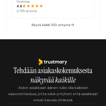
Uusimaa
4.8
3,739 arviota
Näytä kaikki 100 yritystä
Tehdään asiakaskokemuksesta
näkyvää kaikille
Aidon asiakkaan äänen tulisi olla kaikkien
saavutettavissa, jotta sekä yritykset että asiakkaat
voivat kasvaa yhdessä.