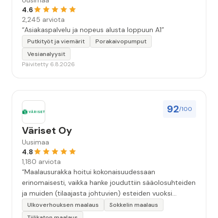
Uusimaa
4.6
2,245 arviota
“Asiakaspalvelu ja nopeus alusta loppuun A1”
Putkityöt ja viemärit
Porakaivopumput
Vesianalyysit
Päivitetty 6.8.2026
92
/100
Väriset Oy
Uusimaa
4.8
1,180 arviota
“Maalausurakka hoitui kokonaisuudessaan
erinomaisesti, vaikka hanke jouduttiin sääolosuhteiden
ja muiden (tilaajasta johtuvien) esteiden vuoksi
keskeyttämään n. 3 viikoksi. Maalaistulos on oikein
Ulkoverhouksen maalaus
Sokkelin maalaus
hyvä, yhteydenpito erinomaista, jälkityöt tehtiin
Tiilikaton maalaus