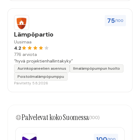
75
/100
Lämpöpartio
Uusimaa
4.2
776 arviota
“hyvä projektienhallintakyky”
Aurinkopaneelien asennus
Ilmalämpöpumpun huolto
Poistoilmalämpöpumppu
Päivitetty 5.8.2026
Palvelevat koko Suomessa
(100)
100
/100