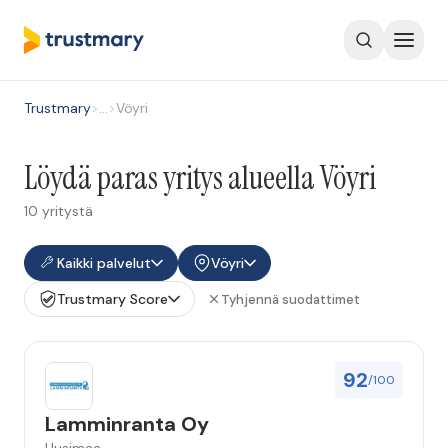
Trustmary
>
…
>
Vöyri
Löydä paras yritys alueella Vöyri
10 yritystä
Kaikki palvelut
Vöyri
Trustmary Score
Tyhjennä suodattimet
92
/100
Lamminranta Oy