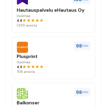
Hautauspalvelu eHautaus Oy
Uusimaa
4.8
1,505 arviota
98
/100
Plusprint
Uusimaa
4.9
708 arviota
98
/100
Balkonser