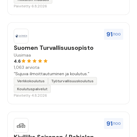
huolellisesti. Suosittelen. Erityiskiitos itse maalareille:
Päivitetty 6.8.2026
Miljalle ja Valmalle!”
91
/100
Suomen Turvallisuusopisto
Uusimaa
4.6
1,063 arviota
“Sujuva ilmoittautuminen ja koulutus.”
Verkkokoulutus
Työturvallisuuskoulutus
Koulutuspalvelut
Päivitetty 4.8.2026
91
/100