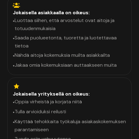
Jokaisella asiakkaalla on oikeus:
Luottaa siihen, että arvostelut ovat aitoja ja
•
totuudenmukaisia
Saada puolueetonta, tuoretta ja luotettavaa
•
tietoa
Nähdä aitoja kokemuksia muilta asiakkailta
•
Jakaa omia kokemuksiaan auttaakseen muita
•
Jokaisella yrityksellä on oikeus:
Oppia virheistä ja korjata niitä
•
Tulla arvioiduksi reilusti
•
Käyttää tehokkaita työkaluja asiakaskokemuksen
•
parantamiseen
Tuoda esiin vahvuutensa