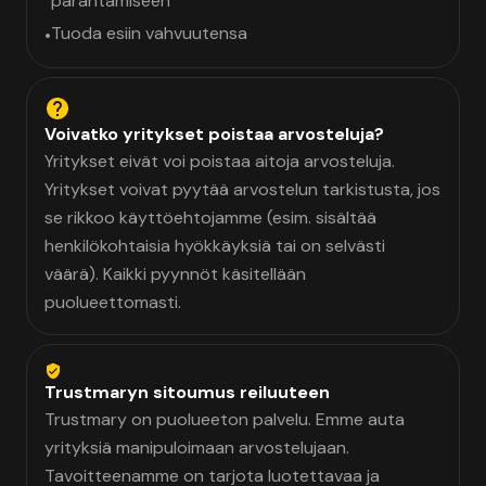
parantamiseen
Tuoda esiin vahvuutensa
•
Voivatko yritykset poistaa arvosteluja?
Yritykset eivät voi poistaa aitoja arvosteluja.
Yritykset voivat pyytää arvostelun tarkistusta, jos
se rikkoo käyttöehtojamme (esim. sisältää
henkilökohtaisia hyökkäyksiä tai on selvästi
väärä). Kaikki pyynnöt käsitellään
puolueettomasti.
Trustmaryn sitoumus reiluuteen
Trustmary on puolueeton palvelu. Emme auta
yrityksiä manipuloimaan arvostelujaan.
Tavoitteenamme on tarjota luotettavaa ja