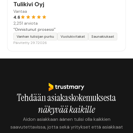
Tulikivi Oyj
Vantaa
4.6
2,251 arviota
“Onnistunut prosessi”
Vanhan tulisijan purku
Vuolukivitakat
Saunakiukaat
Päivitetty 29.7.2026
Tehdään asiakaskokemuksesta
näkyvää kaikille
Aidon asiakkaan äänen tulisi olla kaikkien
saavutettavissa, jotta sekä yritykset että asiakkaat