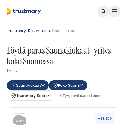
Trustmary
>
Kokemuksia
>
Saunakiukaat
Löydä paras Saunakiukaat-yritys
koko Suomessa
1 yritys
Saunakiukaat
Koko Suomi
Trustmary Score
Tyhjennä suodattimet
86
/100