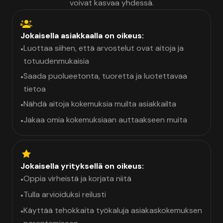
voivat kasvaa yhdessä.
Jokaisella asiakkaalla on oikeus:
Luottaa siihen, että arvostelut ovat aitoja ja
•
totuudenmukaisia
Saada puolueetonta, tuoretta ja luotettavaa
•
tietoa
Nähdä aitoja kokemuksia muilta asiakkailta
•
Jakaa omia kokemuksiaan auttaakseen muita
•
Jokaisella yrityksellä on oikeus:
Oppia virheistä ja korjata niitä
•
Tulla arvioiduksi reilusti
•
Käyttää tehokkaita työkaluja asiakaskokemuksen
•