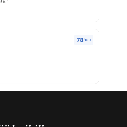
ta. ”
78
/100