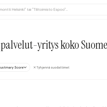
palvelut-yritys koko Suome
rustmary Score
Tyhjennä suodattimet