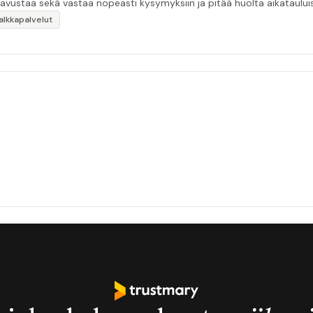
 avustaa sekä vastaa nopeasti kysymyksiin ja pitää huolta aikatauluis
palkkapalvelut