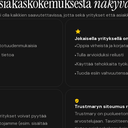
siakaskokemuksesta
näkyvä
i olla kaikkien saavutettavissa, jotta sekä yritykset että asia
Jokaisella yrityksellä o
a totuudenmukaisia
Oppia virheistä ja korjata
•
 tietoa
Tulla arvioiduksi reilusti
•
Käyttää tehokkaita työ
•
Tuoda esiin vahvuutensa
•
Trustmaryn sitoumus r
Trustmary on puolueeton 
 Yritykset voivat pyytää
arvostelujaan. Tavoittee
tojamme (esim. sisältää