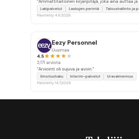
“Ammattitaitoinen kirjanpitäjä, joka aina auttaa ja
Lakipalvelut
Laskujen perintä
Taloushallinto ja 
Päivitetty 4.6.2026
Eezy Personnel
Uusimaa
4.5
2,171 arviota
“Arviointi oli sujuva ja avoin.”
Ilmoitushaku
Interim-palvelut
Uravalmennus
Päivitetty 14.7.2026