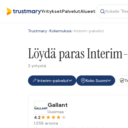
Yritykset
Palvelut
Alueet
Trustmary
>
Kokemuksia
>
Interim-palvelut
Löydä paras Interim-
2 yritystä
Interim-palvelut
Koko Suomi
T
Gallant
Uusimaa
4.2
1,558 arviota