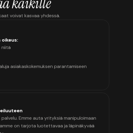
ä kaikille
kkaat voivat kasvaa yhdessä.
n oikeus:
 niitä
kaluja asiakaskokemuksen parantamiseen
eiluuteen
palvelu. Emme auta yrityksiä manipuloimaan
namme on tarjota luotettavaa ja läpinäkyvää