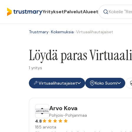
Yritykset
Palvelut
Alueet
Trustmary
>
Kokemuksia
>
Virtuaalihautajaiset
Löydä paras Virtuaal
1 yritys
Virtuaalihautajaiset
Koko Suomi
Arvo Kova
Pohjois-Pohjanmaa
4.8
185 arviota