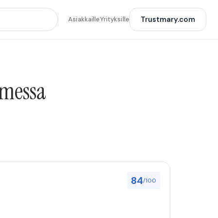
Trustmary.com
Asiakkaille
Yrityksille
omessa
84
/100