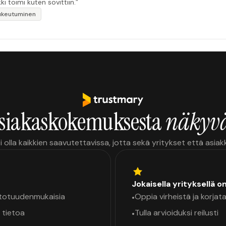
i toimi kuten sovittiin.”
pukeutuminen
siakaskokemuksesta
näkyvä
i olla kaikkien saavutettavissa, jotta sekä yritykset että asia
Jokaisella yrityksellä o
a totuudenmukaisia
Oppia virheistä ja korjata
•
 tietoa
Tulla arvioiduksi reilusti
•