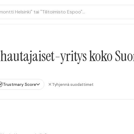
ihautajaiset-yritys koko Su
Trustmary Score
Tyhjennä suodattimet