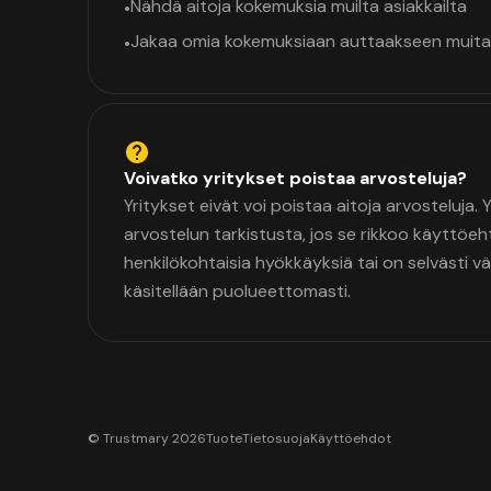
Nähdä aitoja kokemuksia muilta asiakkailta
•
Jakaa omia kokemuksiaan auttaakseen muita
•
Voivatko yritykset poistaa arvosteluja?
Yritykset eivät voi poistaa aitoja arvosteluja.
arvostelun tarkistusta, jos se rikkoo käyttöeh
henkilökohtaisia hyökkäyksiä tai on selvästi v
käsitellään puolueettomasti.
© Trustmary 2026
Tuote
Tietosuoja
Käyttöehdot