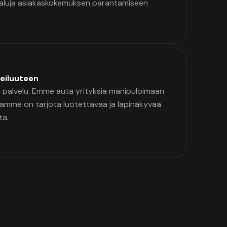
kaluja asiakaskokemuksen parantamiseen
eiluuteen
palvelu. Emme auta yrityksiä manipuloimaan
namme on tarjota luotettavaa ja läpinäkyvää
ta.