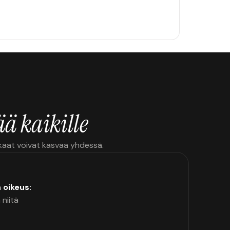
ä kaikille
kkaat voivat kasvaa yhdessä.
n oikeus:
 niitä