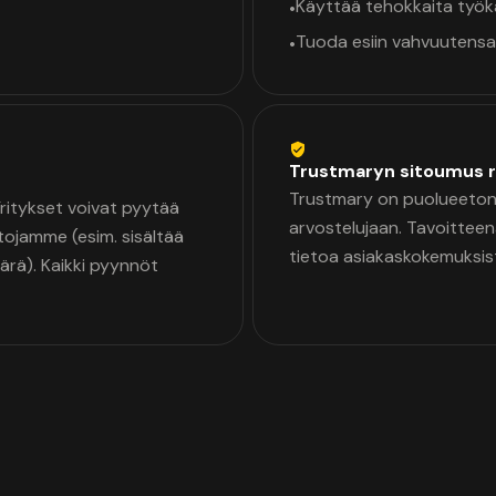
Käyttää tehokkaita työ
•
Tuoda esiin vahvuutensa
•
Trustmaryn sitoumus r
Trustmary on puolueeton 
 Yritykset voivat pyytää
arvostelujaan. Tavoittee
tojamme (esim. sisältää
tietoa asiakaskokemuksis
äärä). Kaikki pyynnöt