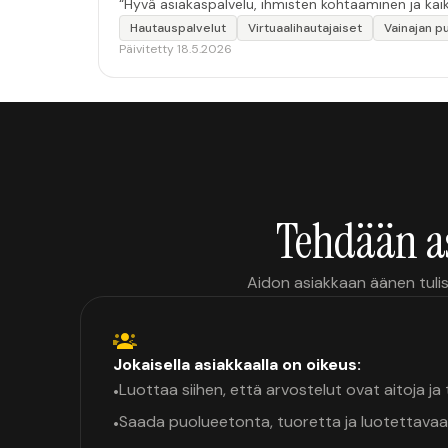
“Hyvä asiakaspalvelu, ihmisten kohtaaminen ja kaikk
Hautauspalvelut
Virtuaalihautajaiset
Vainajan 
Päivitetty 18.5.2026
Tehdään a
Aidon asiakkaan äänen tulis
Jokaisella asiakkaalla on oikeus:
Luottaa siihen, että arvostelut ovat aitoja j
•
Saada puolueetonta, tuoretta ja luotettavaa
•