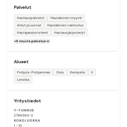
Palvelut
Hautauspalvelut
Hautakivien myynti
Arkut ja uurnat
Hautakivien valmistus
Hautajaiskoristeet
Hautausjärjestelyt
+9 muuta palvelua
Alueet
Pohjois-Pohjanmaa
Oulu
Kempele
Ii
Liminka
Yritystiedot
Y-TUNNUS
2796560-3
KOKOLUOKKA
1 - 10