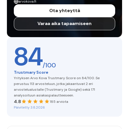
arvokova.fi
Ota yhteyttä
Varaa aika tapaamiseen
84
/100
Trustmary Score
Yrityksen Arvo Kova Trustmary Score on 84/100. Se
perustuu 113 arvosteluun, jotka jakaantuvat 2 eri
arvostelualustalle (Trustmary ja Google) sekä 171
analysoituun asiakaspalautteeseen.
4.8
185 arviota
Päivitetty 3.8.2026