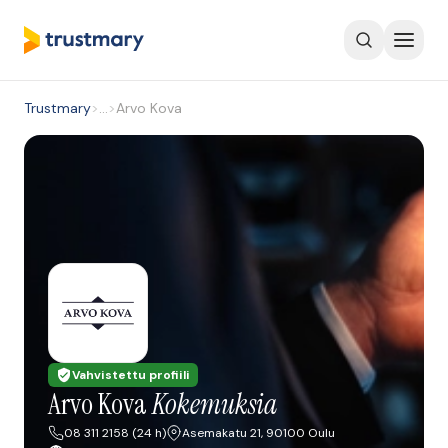
Trustmary
>
…
>
Arvo Kova
Vahvistettu profiili
Arvo Kova
Kokemuksia
08 311 2158 (24 h)
Asemakatu 21, 90100 Oulu