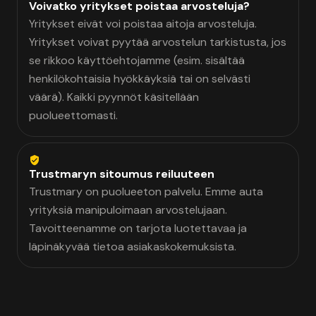
Voivatko yritykset poistaa arvosteluja?
Yritykset eivät voi poistaa aitoja arvosteluja.
Yritykset voivat pyytää arvostelun tarkistusta, jos
se rikkoo käyttöehtojamme (esim. sisältää
henkilökohtaisia hyökkäyksiä tai on selvästi
väärä). Kaikki pyynnöt käsitellään
puolueettomasti.
Trustmaryn sitoumus reiluuteen
Trustmary on puolueeton palvelu. Emme auta
yrityksiä manipuloimaan arvostelujaan.
Tavoitteenamme on tarjota luotettavaa ja
läpinäkyvää tietoa asiakaskokemuksista.