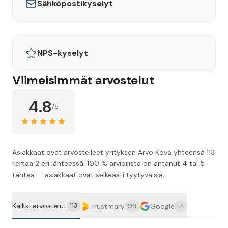
Sähköpostikyselyt
NPS-kyselyt
Viimeisimmät arvostelut
4.8
/5
Asiakkaat ovat arvostelleet yrityksen Arvo Kova yhteensä 113
kertaa 2 eri lähteessä. 100 % arvioijista on antanut 4 tai 5
tähteä — asiakkaat ovat selkeästi tyytyväisiä.
Kaikki arvostelut
113
Trustmary
Google
99
14