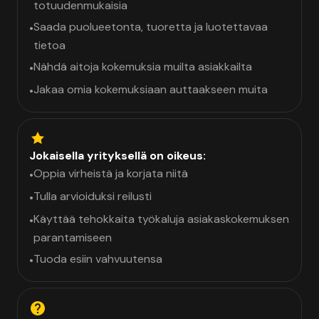
totuudenmukaisia
Saada puolueetonta, tuoretta ja luotettavaa
•
tietoa
Nähdä aitoja kokemuksia muilta asiakkailta
•
Jakaa omia kokemuksiaan auttaakseen muita
•
Jokaisella yrityksellä on oikeus:
Oppia virheistä ja korjata niitä
•
Tulla arvioiduksi reilusti
•
Käyttää tehokkaita työkaluja asiakaskokemuksen
•
parantamiseen
Tuoda esiin vahvuutensa
•