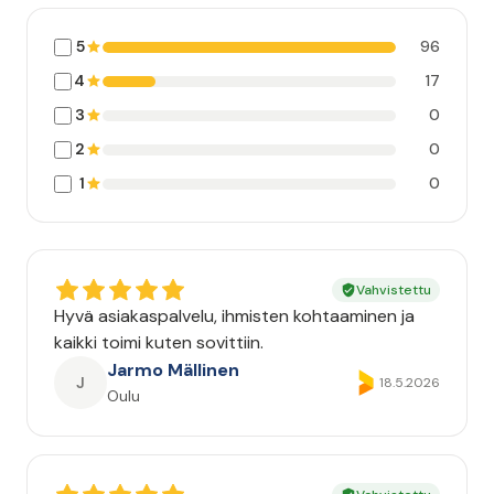
5
96
4
17
3
0
2
0
1
0
Vahvistettu
Hyvä asiakaspalvelu, ihmisten kohtaaminen ja
kaikki toimi kuten sovittiin.
Jarmo Mällinen
J
18.5.2026
Oulu