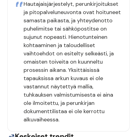
Hautajaisjärjestelyt, perunkirjoitukset
ja pitopalveluneuvonta ovat hoituneet
samasta paikasta, ja yhteydenotto
puhelimitse tai sähköpostitse on
sujunut nopeasti. Hienotunteinen
kohtaaminen ja taloudelliset
vaihtoehdot on esitelty selkeästi, ja
omaisten toiveita on kuunneltu
prosessin aikana. Yksittäisissä
tapauksissa arkun kuvaus ei ole
vastannut näytettyä mallia,
tuhkauksen valmistumisesta ei aina
ole ilmoitettu, ja perunkirjan
dokumenttilistaa ei ole kerrottu
alkuvaiheessa.
Keskeiset trendit