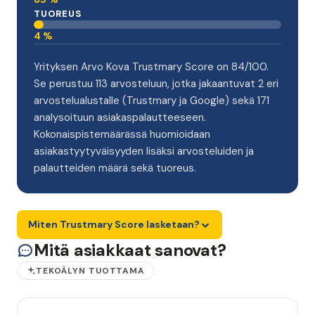
TUOREUS
4 %
Yrityksen Arvo Kova Trustmary Score on 84/100.
Se perustuu 113 arvosteluun, jotka jakaantuvat 2 eri
arvostelualustalle (Trustmary ja Google) sekä 171
analysoituun asiakaspalautteeseen.
Kokonaispistemäärässä huomioidaan
asiakastyytyväisyyden lisäksi arvosteluiden ja
palautteiden määrä sekä tuoreus.
Miten Trustmary Score lasketaan?
Mitä asiakkaat sanovat?
TEKOÄLYN TUOTTAMA