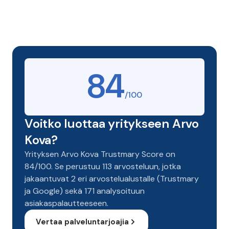
84
/100
Voitko luottaa yritykseen Arvo
Kova?
Yrityksen Arvo Kova Trustmary Score on
84/100. Se perustuu 113 arvosteluun, jotka
jakaantuvat 2 eri arvostelualustalle (Trustmary
ja Google) sekä 171 analysoituun
asiakaspalautteeseen.
Vertaa palveluntarjoajia