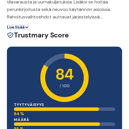
tilavarausta ja uurnakuljetuksia. Lisäksi se hoitaa
perunkirjoitusta sekä neuvoo käytännön asioissa.
Rahoitusvaihtoehdot auttavat järjestelyissä.
Pitopalvelu ja kukkakaupan yhteistyö tekevät
Lue lisää
muistotilaisuuksien järjestämisestä sujuvaa.
Trustmary Score
84
/ 100
TYYTYVÄISYYS
84 %
MÄÄRÄ
85 %