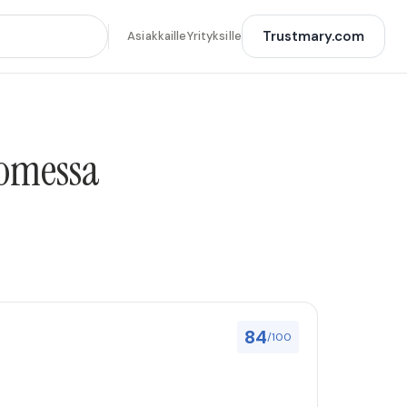
Trustmary.com
Asiakkaille
Yrityksille
uomessa
84
/100