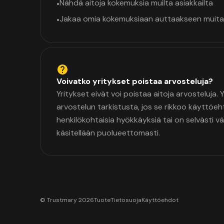
Nähdä aitoja kokemuksia muilta asiakkailta
•
Jakaa omia kokemuksiaan auttaakseen muita
•
Voivatko yritykset poistaa arvosteluja?
Yritykset eivät voi poistaa aitoja arvosteluja.
arvostelun tarkistusta, jos se rikkoo käyttöeh
henkilökohtaisia hyökkäyksiä tai on selvästi v
käsitellään puolueettomasti.
© Trustmary 2026
Tuote
Tietosuoja
Käyttöehdot