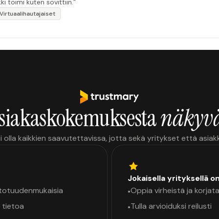
i toimi kuten sovittiin.”
Virtuaalihautajaiset
siakaskokemuksesta
näkyvä
i olla kaikkien saavutettavissa, jotta sekä yritykset että asia
Jokaisella yrityksellä o
a totuudenmukaisia
Oppia virheistä ja korjata
•
 tietoa
Tulla arvioiduksi reilusti
•