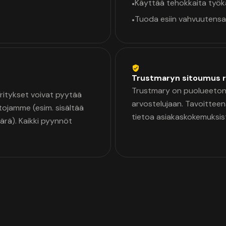
Käyttää tehokkaita työ
•
Tuoda esiin vahvuutensa
•
Trustmaryn sitoumus r
Trustmary on puolueeton 
 Yritykset voivat pyytää
arvostelujaan. Tavoittee
tojamme (esim. sisältää
tietoa asiakaskokemuksis
äärä). Kaikki pyynnöt