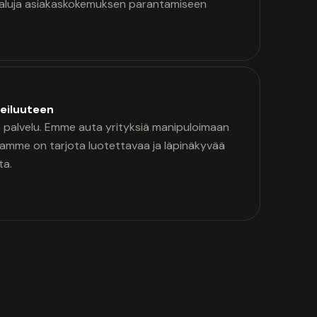
kaluja asiakaskokemuksen parantamiseen
eiluuteen
palvelu. Emme auta yrityksiä manipuloimaan
namme on tarjota luotettavaa ja läpinäkyvää
ta.