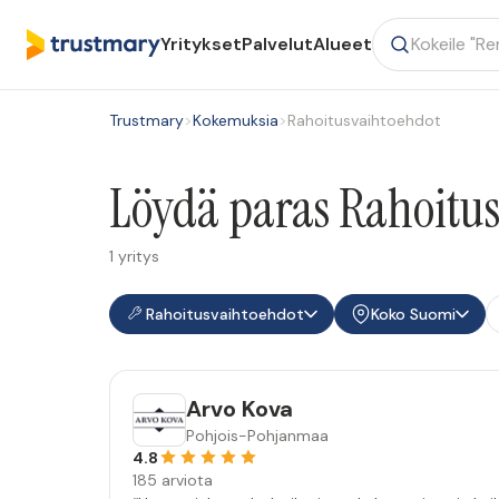
Yritykset
Palvelut
Alueet
Trustmary
>
Kokemuksia
>
Rahoitusvaihtoehdot
Löydä paras Rahoitus
1 yritys
Rahoitusvaihtoehdot
Koko Suomi
Arvo Kova
Pohjois-Pohjanmaa
4.8
185 arviota