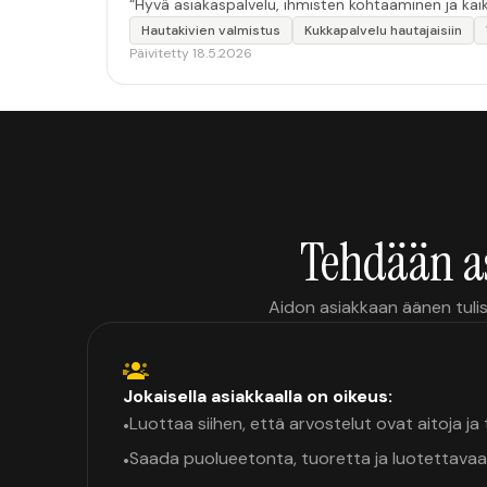
“Hyvä asiakaspalvelu, ihmisten kohtaaminen ja kaikk
Hautakivien valmistus
Kukkapalvelu hautajaisiin
Päivitetty 18.5.2026
Tehdään a
Aidon asiakkaan äänen tulis
Jokaisella asiakkaalla on oikeus:
Luottaa siihen, että arvostelut ovat aitoja j
•
Saada puolueetonta, tuoretta ja luotettavaa
•