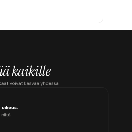
ä kaikille
kkaat voivat kasvaa yhdessä.
n oikeus:
 niitä