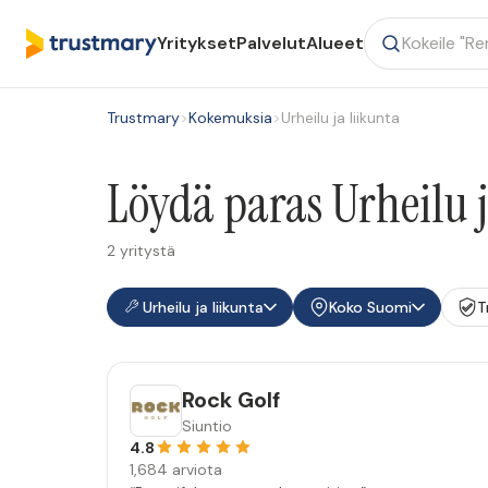
Yritykset
Palvelut
Alueet
Trustmary
>
Kokemuksia
>
Urheilu ja liikunta
Löydä paras Urheilu 
2 yritystä
Urheilu ja liikunta
Koko Suomi
T
Rock Golf
Siuntio
4.8
1,684 arviota