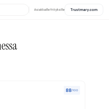
Trustmary.com
Asiakkaille
Yrityksille
messa
88
/100