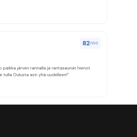
82
/100
tia! Tämän takia jaksamme tulla Oulusta asti yhä uudelleen!”