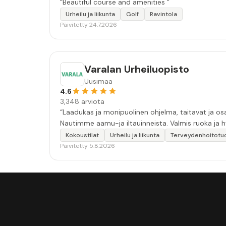
“Beautiful course and amenities ”
Urheilu ja liikunta
Golf
Ravintola
Päivitetty 24.7.2026
Varalan Urheiluopisto
Uusimaa
4.6
3,348 arviota
“Laadukas ja monipuolinen ohjelma, taitavat ja osaavat ohjaajat, miellyttävä ilmapiiri, ohjaajat aidosti läsnä.Varala hieno paikka
Kokoustilat
Urheilu ja liikunta
Terveydenhoitotu
Päivitetty 5.8.2026