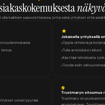
siakaskokemuksesta
näkyvä
i olla kaikkien saavutettavissa, jotta sekä yritykset että asia
Jokaisella yrityksellä o
a totuudenmukaisia
Oppia virheistä ja korjata
•
 tietoa
Tulla arvioiduksi reilusti
•
Käyttää tehokkaita työ
•
Tuoda esiin vahvuutensa
•
Trustmaryn sitoumus r
Trustmary on puolueeton 
 Yritykset voivat pyytää
arvostelujaan. Tavoittee