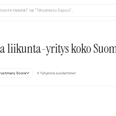
ja liikunta-yritys koko Suo
rustmary Score
Tyhjennä suodattimet