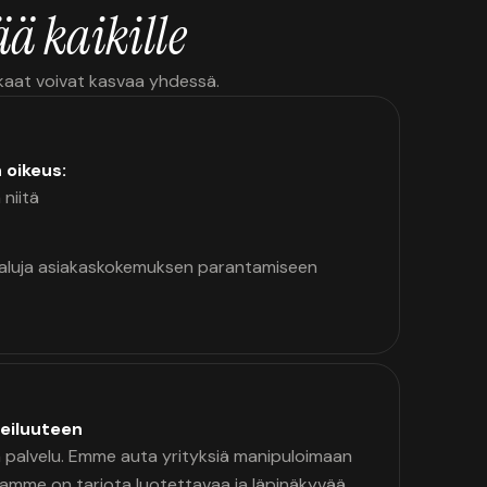
ä kaikille
kkaat voivat kasvaa yhdessä.
n oikeus:
 niitä
kaluja asiakaskokemuksen parantamiseen
eiluuteen
palvelu. Emme auta yrityksiä manipuloimaan
namme on tarjota luotettavaa ja läpinäkyvää