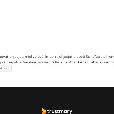
 järven rannalla ja rantasaunat hienot.
Nautimme aamu-ja iltauinneista. Valmis ruoka ja hyvä majoitus. Varalaan voi vain tulla ja naut
otteet