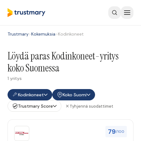
Trustmary
>
Kokemuksia
>
Kodinkoneet
Löydä paras Kodinkoneet-yritys
koko Suomessa
1 yritys
Kodinkoneet
Koko Suomi
Trustmary Score
Tyhjennä suodattimet
79
/100