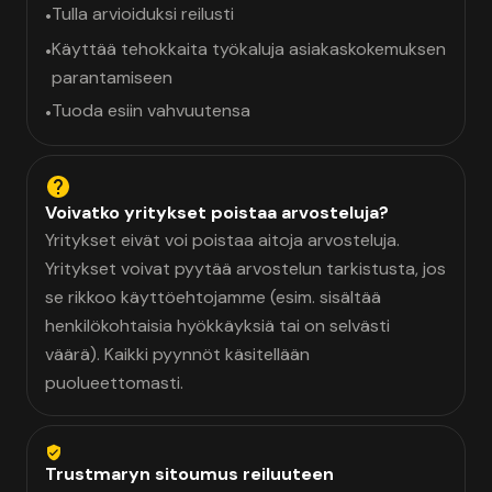
Tulla arvioiduksi reilusti
•
Käyttää tehokkaita työkaluja asiakaskokemuksen
•
parantamiseen
Tuoda esiin vahvuutensa
•
Voivatko yritykset poistaa arvosteluja?
Yritykset eivät voi poistaa aitoja arvosteluja.
Yritykset voivat pyytää arvostelun tarkistusta, jos
se rikkoo käyttöehtojamme (esim. sisältää
henkilökohtaisia hyökkäyksiä tai on selvästi
väärä). Kaikki pyynnöt käsitellään
puolueettomasti.
Trustmaryn sitoumus reiluuteen