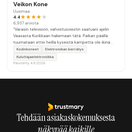
Veikon Kone
Uusimaa
4.4
6,937 arviota
“Varasin television, vahvistusviestin saatuani ajelin
Vaasasta Kurikkaan hakemaan tätä. Paikan päällä
tuumataan ettei heillä kyseistä kampetta ole ikinä
ollutkaan, joten poistuin sitten tyhjin käsin. Pyysin
Kodinkoneet
Elektroniikan kierrätys
selitystä sähköpostitse, taisi mennä roskakoriin kun ei
Kuluttajaelektroniikka
yhteydenottoa kuulu. Ensimmäinen ja viimeinen kerta
Päivitetty 4.8.2026
Veikon Koneella.”
Tehdään asiakaskokemuksesta
näkyvää kaikille