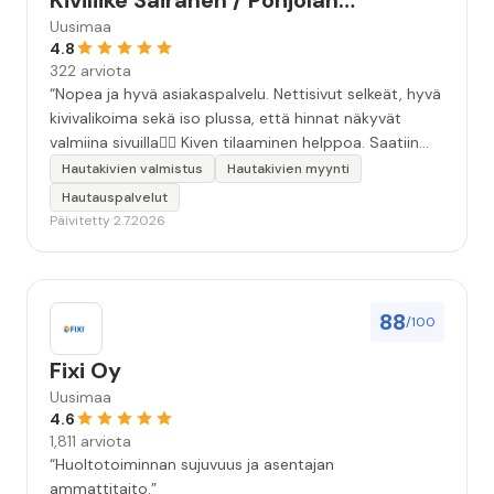
Kiviliike Sairanen / Pohjolan
Muistokivi
Uusimaa
4.8
322 arviota
“Nopea ja hyvä asiakaspalvelu. Nettisivut selkeät, hyvä
kivivalikoima sekä iso plussa, että hinnat näkyvät
valmiina sivuilla👍🏻 Kiven tilaaminen helppoa. Saatiin
äidille kaunis, ammattitaidolla tehty kivi❤️ Kiitos!”
Hautakivien valmistus
Hautakivien myynti
Hautauspalvelut
Päivitetty 2.7.2026
88
/100
Fixi Oy
Uusimaa
4.6
1,811 arviota
“Huoltotoiminnan sujuvuus ja asentajan
ammattitaito.”