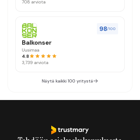
708 arviota
98
/100
Balkonser
Uusimaa
4.8
3,739 arviota
Näytä kaikki 100 yritystä