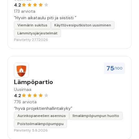
4.2
173 arviota
“Hyvin aikataulu piti ja siististi ”
Viemärin sukitus
Käyttövesiputkiston uusiminen
Lämmitysjärjestelmät
Päivitetty 27.7.2026
75
/100
Lämpöpartio
Uusimaa
4.2
776 arviota
“hyvä projektienhallintakyky”
Aurinkopaneelien asennus
Ilmalämpöpumpun huolto
Poistoilmalämpöpumppu
Päivitetty 5.8.2026