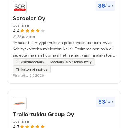
86
/100
Sorcolor Oy
Uusimaa
4.4
7,127 arviota
“Maalarit ja myyjä mukavia ja kokonaisuus toimi hyvin.
Kehityskohteita mielestäni kaksi. Ensimmäinen asia oli
se, että maalari huomasi heti seinän värin ja alakaton
värin erot mitä en huomannut. Hyvä toki että siinä
Julkisivumaalaus
Maalaus ja pintakäsittely
kohtaa huomattu mutta toki optimaalisessa
Tiilikaton pinnoitus
tilanteessa myyjä olisi jo kiinnittänyt tähän huomiota.
Päivitetty 6.8.2026
Toinen kehityskohde on myyjän ja maalajien välinen
"hand-over" eli maalarit tietäisivät vielä aavistuksen
paremmin jo tullessa mitä alkaa tekemään. Mutta
kokonaisuus hyvä ja varmasti tulevaisuudessakin
83
/100
mahdollisuus että palveluita käytän”
Trailertukku Group Oy
Uusimaa
4.7