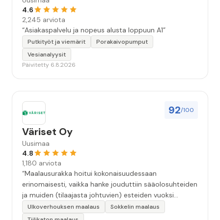
Uusimaa
4.6
2,245 arviota
“Asiakaspalvelu ja nopeus alusta loppuun A1”
Putkityöt ja viemärit
Porakaivopumput
Vesianalyysit
Päivitetty 6.8.2026
92
/100
Väriset Oy
Uusimaa
4.8
1,180 arviota
“Maalausurakka hoitui kokonaisuudessaan
erinomaisesti, vaikka hanke jouduttiin sääolosuhteiden
ja muiden (tilaajasta johtuvien) esteiden vuoksi
keskeyttämään n. 3 viikoksi. Maalaistulos on oikein
Ulkoverhouksen maalaus
Sokkelin maalaus
hyvä, yhteydenpito erinomaista, jälkityöt tehtiin
Tiilikaton maalaus