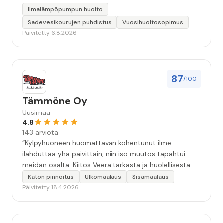
Ilmalämpöpumpun huolto
Sadevesikourujen puhdistus
Vuosihuoltosopimus
Päivitetty 6.8.2026
87
/100
Tämmöne Oy
Uusimaa
4.8
143 arviota
“Kylpyhuoneen huomattavan kohentunut ilme
ilahduttaa yhä päivittäin, niin iso muutos tapahtui
meidän osalta. Kiitos Veera tarkasta ja huolellisesta
työstä, sekä ystävällisestä palvelusta!”
Katon pinnoitus
Ulkomaalaus
Sisämaalaus
Päivitetty 18.4.2026