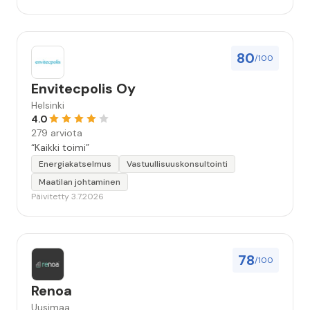
80
/100
Envitecpolis Oy
Helsinki
4.0
279 arviota
“Kaikki toimi”
Energiakatselmus
Vastuullisuuskonsultointi
Maatilan johtaminen
Päivitetty 3.7.2026
78
/100
Renoa
Uusimaa