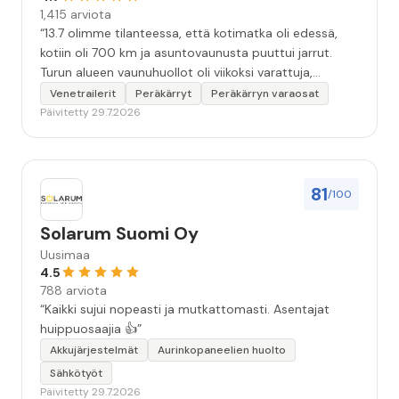
1,415 arviota
“13.7 olimme tilanteessa, että kotimatka oli edessä,
kotiin oli 700 km ja asuntovaunusta puuttui jarrut.
Turun alueen vaunuhuollot oli viikoksi varattuja,
asentajien kädet täynnä työtä. Eräs vaunuhuolto
Venetrailerit
Peräkärryt
Peräkärryn varaosat
neuvoi olemaan yhteydessä Turun Trailertukkuun.
Päivitetty 29.7.2026
Soitto Trailertukkuun. Sen jälkeen alkoikin tapahtua.
Tunnin kuluttua olin vaunun kanssa liikkeen piha-
alueella. Asentaja teki korjausarvion. Vajaa kahden
tunnin kuluttua vaunuun oli asennettu uudet
81
/100
jarrurummut jarrukenkineen. Ja kotimatka alkoi
turvallisesti ja hyvillä mielin. Kiitoksia erinomaisen
Solarum Suomi Oy
hyvästä palvelusta hädissään tuskailleelle pohjoisen
Uusimaa
matkailijalle😊”
4.5
788 arviota
“Kaikki sujui nopeasti ja mutkattomasti. Asentajat
huippuosaajia 👍”
Akkujärjestelmät
Aurinkopaneelien huolto
Sähkötyöt
Päivitetty 29.7.2026