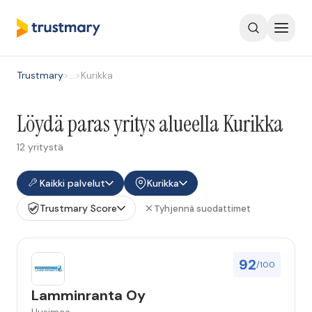
Trustmary
>
…
>
Kurikka
Löydä paras yritys alueella Kurikka
12 yritystä
Kaikki palvelut
Kurikka
Trustmary Score
Tyhjennä suodattimet
92
/100
Lamminranta Oy