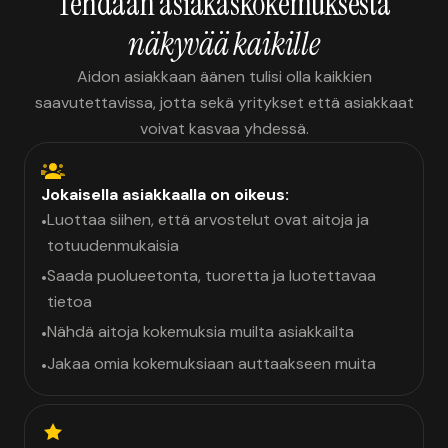
Tehdään asiakaskokemuksesta
näkyvää kaikille
Aidon asiakkaan äänen tulisi olla kaikkien
saavutettavissa, jotta sekä yritykset että asiakkaat
voivat kasvaa yhdessä.
Jokaisella asiakkaalla on oikeus:
Luottaa siihen, että arvostelut ovat aitoja ja
•
totuudenmukaisia
Saada puolueetonta, tuoretta ja luotettavaa
•
tietoa
Nähdä aitoja kokemuksia muilta asiakkailta
•
Jakaa omia kokemuksiaan auttaakseen muita
•