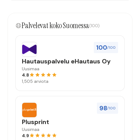
Palvelevat koko Suomessa
(100)
100
/100
Hautauspalvelu eHautaus Oy
Uusimaa
4.8
1,505 arviota
98
/100
Plusprint
Uusimaa
4.9