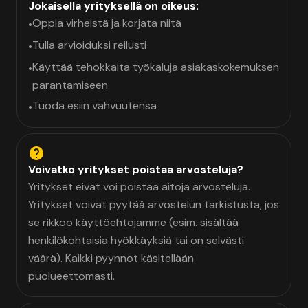
Jokaisella yrityksellä on oikeus:
Oppia virheistä ja korjata niitä
•
Tulla arvioiduksi reilusti
•
Käyttää tehokkaita työkaluja asiakaskokemuksen
•
parantamiseen
Tuoda esiin vahvuutensa
•
Voivatko yritykset poistaa arvosteluja?
Yritykset eivät voi poistaa aitoja arvosteluja.
Yritykset voivat pyytää arvostelun tarkistusta, jos
se rikkoo käyttöehtojamme (esim. sisältää
henkilökohtaisia hyökkäyksiä tai on selvästi
väärä). Kaikki pyynnöt käsitellään
puolueettomasti.