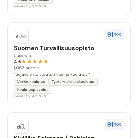
huolellisesti. Suosittelen. Erityiskiitos itse maalareille:
Päivitetty 6.8.2026
Miljalle ja Valmalle!”
91
/100
Suomen Turvallisuusopisto
Uusimaa
4.6
1,063 arviota
“Sujuva ilmoittautuminen ja koulutus.”
Verkkokoulutus
Työturvallisuuskoulutus
Koulutuspalvelut
Päivitetty 4.8.2026
91
/100