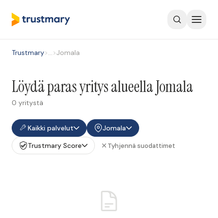
Trustmary
>
…
>
Jomala
Löydä paras yritys alueella Jomala
0 yritystä
Kaikki palvelut
Jomala
Trustmary Score
Tyhjennä suodattimet