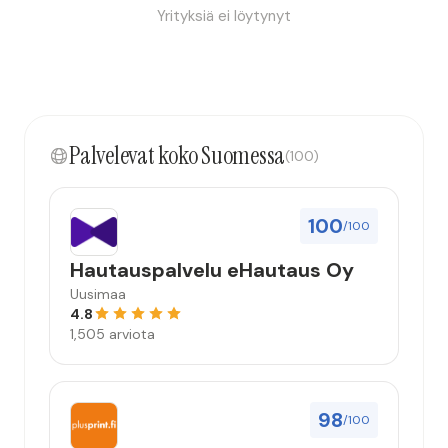
Yrityksiä ei löytynyt
Palvelevat koko Suomessa
(100)
100
/100
Hautauspalvelu eHautaus Oy
Uusimaa
4.8
1,505 arviota
98
/100