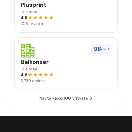
Plusprint
Uusimaa
4.9
708 arviota
98
/100
Balkonser
Uusimaa
4.8
3,739 arviota
Näytä kaikki 100 yritystä