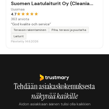
Suomen Laatulaiturit Oy (Cleania
Oy)
Uusimaa
4.7
363 arviota
“God kvalite och service”
Terassin rakentaminen
Piha, terassi ja puutarha
Laiturit
Päivitetty 14.6.2026
Tehdään asiakaskokemuksesta
näkyvää kaikille
Aidon asiakkaan äänen tulisi olla kaikkien