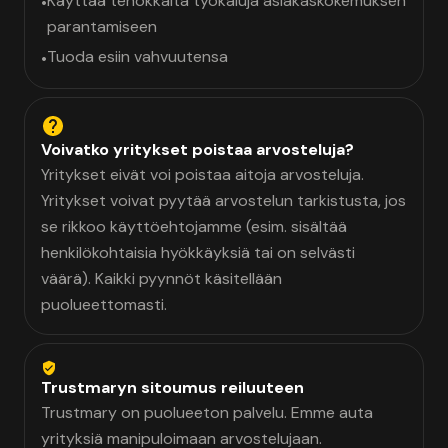
Käyttää tehokkaita työkaluja asiakaskokemuksen
•
parantamiseen
Tuoda esiin vahvuutensa
•
Voivatko yritykset poistaa arvosteluja?
Yritykset eivät voi poistaa aitoja arvosteluja.
Yritykset voivat pyytää arvostelun tarkistusta, jos
se rikkoo käyttöehtojamme (esim. sisältää
henkilökohtaisia hyökkäyksiä tai on selvästi
väärä). Kaikki pyynnöt käsitellään
puolueettomasti.
Trustmaryn sitoumus reiluuteen
Trustmary on puolueeton palvelu. Emme auta
yrityksiä manipuloimaan arvostelujaan.