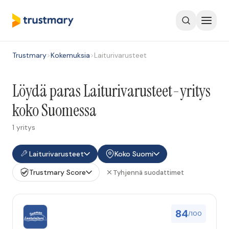
Trustmary
>
Kokemuksia
>
Laiturivarusteet
Löydä paras Laiturivarusteet-yritys
koko Suomessa
1 yritys
Laiturivarusteet
Koko Suomi
Trustmary Score
Tyhjennä suodattimet
84
/100