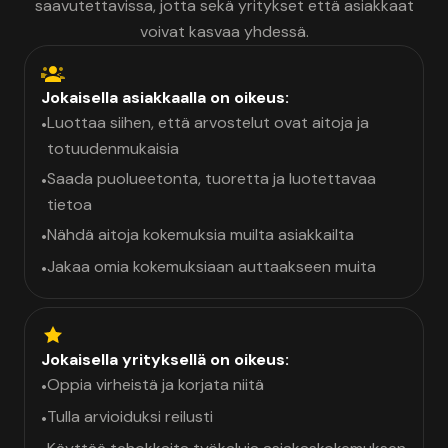
saavutettavissa, jotta sekä yritykset että asiakkaat
voivat kasvaa yhdessä.
Jokaisella asiakkaalla on oikeus:
Luottaa siihen, että arvostelut ovat aitoja ja
•
totuudenmukaisia
Saada puolueetonta, tuoretta ja luotettavaa
•
tietoa
Nähdä aitoja kokemuksia muilta asiakkailta
•
Jakaa omia kokemuksiaan auttaakseen muita
•
Jokaisella yrityksellä on oikeus:
Oppia virheistä ja korjata niitä
•
Tulla arvioiduksi reilusti
•