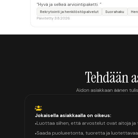
“Hyvä ja selkeä arviointipaketti. ”
Rekrytointi ja henkilöstöpalvelut
Suorahaku
Henk
Päivitetty 3.8.2026
Tehdään a
Aidon asiakkaan äänen tulis
Jokaisella asiakkaalla on oikeus:
Luottaa siihen, että arvostelut ovat aitoja j
•
Saada puolueetonta, tuoretta ja luotettavaa
•