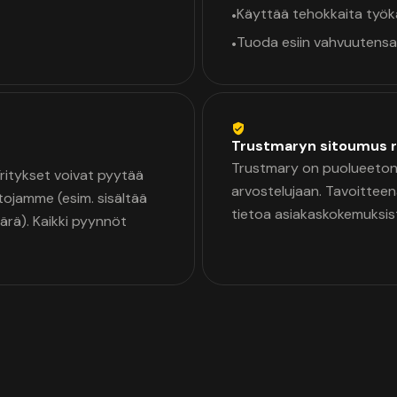
Käyttää tehokkaita työ
•
Tuoda esiin vahvuutensa
•
Trustmaryn sitoumus r
Trustmary on puolueeton 
 Yritykset voivat pyytää
arvostelujaan. Tavoittee
tojamme (esim. sisältää
tietoa asiakaskokemuksis
äärä). Kaikki pyynnöt