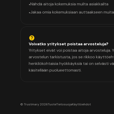
Nähdä aitoja kokemuksia muilta asiakkailta
•
Jakaa omia kokemuksiaan auttaakseen muita
•
Voivatko yritykset poistaa arvosteluja?
Yritykset eivät voi poistaa aitoja arvosteluja.
arvostelun tarkistusta, jos se rikkoo käyttöeh
henkilökohtaisia hyökkäyksiä tai on selvästi v
käsitellään puolueettomasti.
© Trustmary 2026
Tuote
Tietosuoja
Käyttöehdot