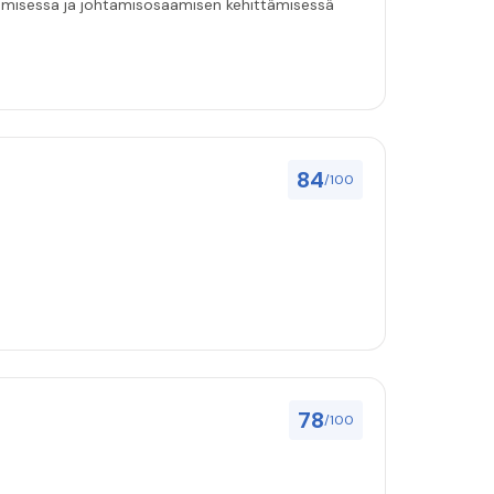
ukemisessa ja johtamisosaamisen kehittämisessä
84
/100
78
/100