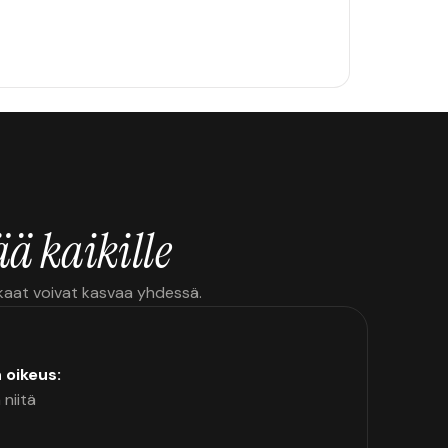
ä kaikille
kkaat voivat kasvaa yhdessä.
n oikeus:
 niitä