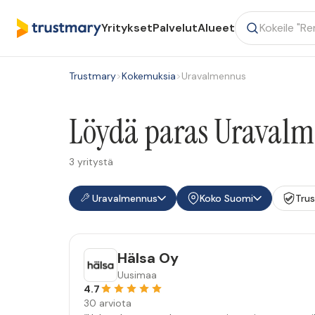
Yritykset
Palvelut
Alueet
Trustmary
>
Kokemuksia
>
Uravalmennus
Löydä paras Uravalm
3 yritystä
Uravalmennus
Koko Suomi
Tru
Hälsa Oy
Uusimaa
4.7
30 arviota