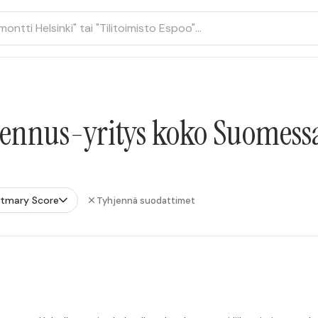
ennus-yritys koko Suomess
stmary Score
Tyhjennä suodattimet