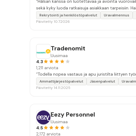
“Hälsan kanssa on luotettavaa ja avointa vuorovai
sekä 
Rekrytointi ja henkilöstöpalvelut
Uravalmennus
Päivitetty 10.7.2026
Tradenomit
Uusimaa
4.3
1,211 arviota
“Todella nopea vastaus ja apu juristilta liittyen 
Ammattijärjestöpalvelut
Jäsenpalvelut
Uraval
Päivitetty 14.11.2025
Eezy Personnel
Uusimaa
4.5
2,172 arviota