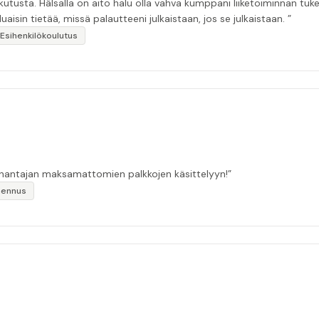
kutusta. Hälsalla on aito halu olla vahva kumppani liiketoiminnan t
kyky luoda ratkaisuja asiakkaan tarpeisiin. Haluaisin tietää, missä palautteeni julkaistaan, jos se julkaistaan. ”
Esihenkilökoulutus
työnantajan maksamattomien palkkojen käsittelyyn!”
mennus