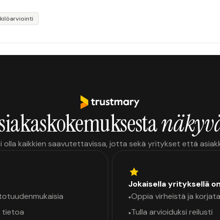
ilöarviointi
siakaskokemuksesta
näkyvä
i olla kaikkien saavutettavissa, jotta sekä yritykset että asia
Jokaisella yrityksellä o
a totuudenmukaisia
Oppia virheistä ja korjata
•
 tietoa
Tulla arvioiduksi reilusti
•