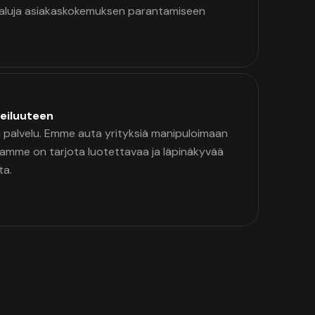
kaluja asiakaskokemuksen parantamiseen
eiluuteen
palvelu. Emme auta yrityksiä manipuloimaan
namme on tarjota luotettavaa ja läpinäkyvää
ta.