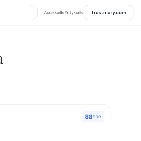
Trustmary.com
Asiakkaille
Yrityksille
a
88
/100