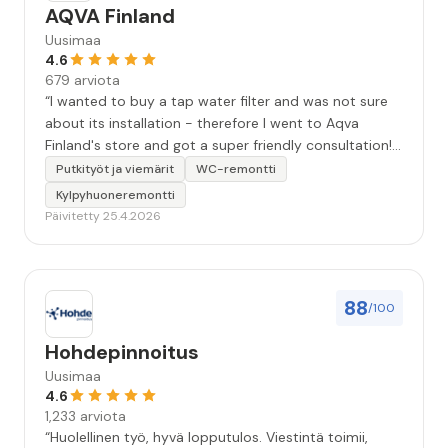
AQVA Finland
Uusimaa
4.6
679 arviota
“I wanted to buy a tap water filter and was not sure
about its installation - therefore I went to Aqva
Finland's store and got a super friendly consultation! I
bought the product there right away, the installation
Putkityöt ja viemärit
WC-remontti
was indeed easy and I am really happy with its
Kylpyhuoneremontti
quality!”
Päivitetty 25.4.2026
88
/100
Hohdepinnoitus
Uusimaa
4.6
1,233 arviota
“Huolellinen työ, hyvä lopputulos. Viestintä toimii,