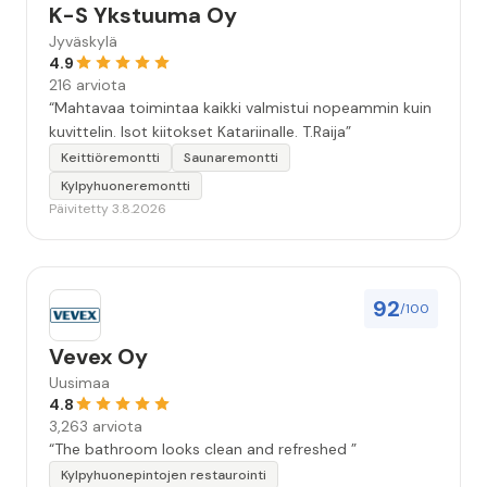
K-S Ykstuuma Oy
Jyväskylä
4.9
216 arviota
“Mahtavaa toimintaa kaikki valmistui nopeammin kuin
kuvittelin. Isot kiitokset Katariinalle. T.Raija”
Keittiöremontti
Saunaremontti
Kylpyhuoneremontti
Päivitetty 3.8.2026
92
/100
Vevex Oy
Uusimaa
4.8
3,263 arviota
“The bathroom looks clean and refreshed ”
Kylpyhuonepintojen restaurointi