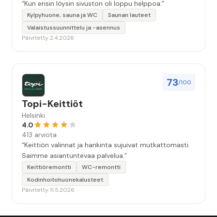
“Kun ensin löysin sivuston oli loppu helppoa.”
Kylpyhuone, sauna ja WC
Saunan lauteet
Valaistussuunnittelu ja -asennus
Päivitetty 2.4.2026
73
/100
Topi-Keittiöt
Helsinki
4.0
413 arviota
“Keittiön valinnat ja hankinta sujuivat mutkattomasti.
Saimme asiantuntevaa palvelua.”
Keittiöremontti
WC-remontti
Kodinhoitohuonekalusteet
Päivitetty 11.5.2026