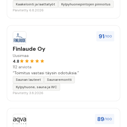
Kaakelointi ja laattatyöt
Kylpyhuonepintojen pinnoitus
Päivitetty 6.8.2026
91
/100
Finlaude Oy
Uusimaa
4.8
112 arviota
“Toimitus vastasi täysin odotuksia.”
Saunan lauteet
Saunaremontti
Kylpyhuone, sauna ja WC
Päivitetty 3.8.2026
89
/100