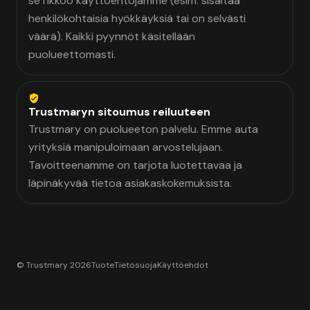
se rikkoo käyttöehtojamme (esim. sisältää
henkilökohtaisia hyökkäyksiä tai on selvästi
väärä). Kaikki pyynnöt käsitellään
puolueettomasti.
Trustmaryn sitoumus reiluuteen
Trustmary on puolueeton palvelu. Emme auta
yrityksiä manipuloimaan arvostelujaan.
Tavoitteenamme on tarjota luotettavaa ja
läpinäkyvää tietoa asiakaskokemuksista.
© Trustmary 2026
Tuote
Tietosuoja
Käyttöehdot