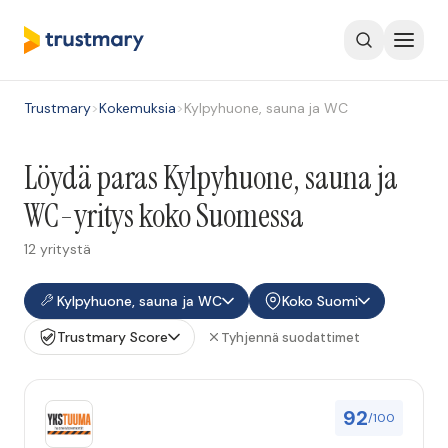
Trustmary
>
Kokemuksia
>
Kylpyhuone, sauna ja WC
Löydä paras Kylpyhuone, sauna ja
WC-yritys koko Suomessa
12 yritystä
Kylpyhuone, sauna ja WC
Koko Suomi
Trustmary Score
Tyhjennä suodattimet
92
/100