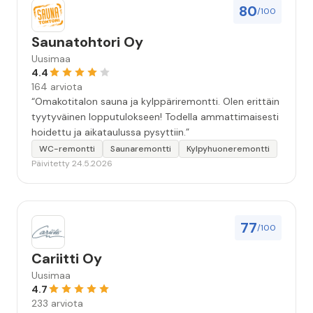
80
/100
Saunatohtori Oy
Uusimaa
4.4
164 arviota
“Omakotitalon sauna ja kylppäriremontti. Olen erittäin
tyytyväinen lopputulokseen! Todella ammattimaisesti
hoidettu ja aikataulussa pysyttiin.”
WC-remontti
Saunaremontti
Kylpyhuoneremontti
Päivitetty 24.5.2026
77
/100
Cariitti Oy
Uusimaa
4.7
233 arviota