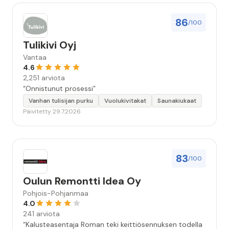
86
/100
Tulikivi Oyj
Vantaa
4.6
2,251 arviota
“Onnistunut prosessi”
Vanhan tulisijan purku
Vuolukivitakat
Saunakiukaat
Päivitetty 29.7.2026
83
/100
Oulun Remontti Idea Oy
Pohjois-Pohjanmaa
4.0
241 arviota
“Kalusteasentaja Roman teki keittiösennuksen todella