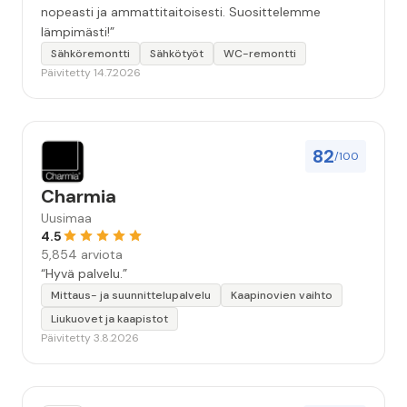
nopeasti ja ammattitaitoisesti. Suosittelemme
lämpimästi!”
Sähköremontti
Sähkötyöt
WC-remontti
Päivitetty 14.7.2026
82
/100
Charmia
Uusimaa
4.5
5,854 arviota
“Hyvä palvelu.”
Mittaus- ja suunnittelupalvelu
Kaapinovien vaihto
Liukuovet ja kaapistot
Päivitetty 3.8.2026