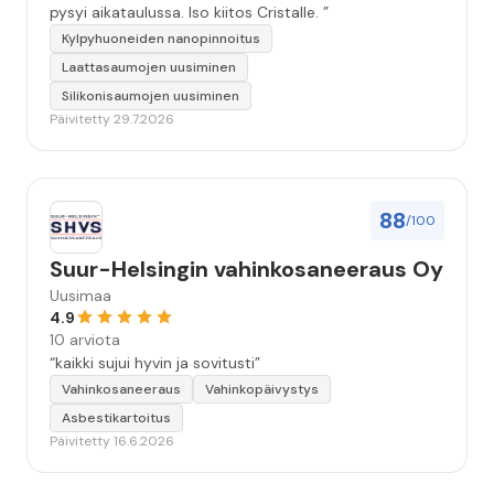
pysyi aikataulussa. Iso kiitos Cristalle. ”
Kylpyhuoneiden nanopinnoitus
Laattasaumojen uusiminen
Silikonisaumojen uusiminen
Päivitetty 29.7.2026
88
/100
Suur-Helsingin vahinkosaneeraus Oy
Uusimaa
4.9
10 arviota
“kaikki sujui hyvin ja sovitusti”
Vahinkosaneeraus
Vahinkopäivystys
Asbestikartoitus
Päivitetty 16.6.2026