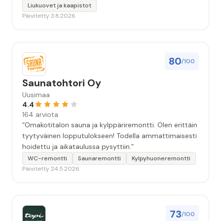
Liukuovet ja kaapistot
Päivitetty 3.8.2026
80
/100
Saunatohtori Oy
Uusimaa
4.4
164 arviota
“Omakotitalon sauna ja kylppäriremontti. Olen erittäin
tyytyväinen lopputulokseen! Todella ammattimaisesti
hoidettu ja aikataulussa pysyttiin.”
WC-remontti
Saunaremontti
Kylpyhuoneremontti
Päivitetty 24.5.2026
73
/100