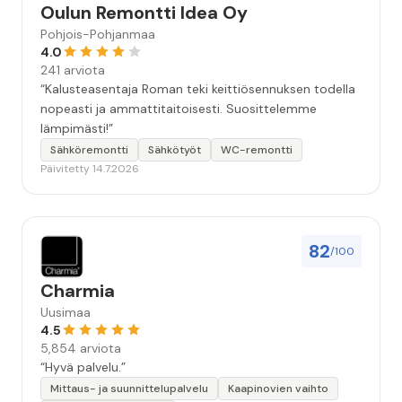
Oulun Remontti Idea Oy
Pohjois-Pohjanmaa
4.0
241 arviota
“Kalusteasentaja Roman teki keittiösennuksen todella
nopeasti ja ammattitaitoisesti. Suosittelemme
lämpimästi!”
Sähköremontti
Sähkötyöt
WC-remontti
Päivitetty 14.7.2026
82
/100
Charmia
Uusimaa
4.5
5,854 arviota
“Hyvä palvelu.”
Mittaus- ja suunnittelupalvelu
Kaapinovien vaihto