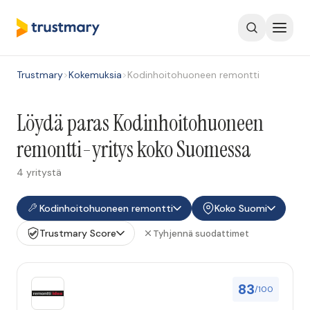
Trustmary
>
Kokemuksia
>
Kodinhoitohuoneen remontti
Löydä paras Kodinhoitohuoneen
remontti-yritys koko Suomessa
4 yritystä
Kodinhoitohuoneen remontti
Koko Suomi
Trustmary Score
Tyhjennä suodattimet
83
/100