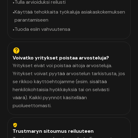
Tulla arvioiduksi reilusti
•
Käyttää tehokkaita työkaluja asiakaskokemuksen
•
parantamiseen
Tuoda esiin vahvuutensa
•
Voivatko yritykset poistaa arvosteluja?
Yritykset eivät voi poistaa aitoja arvosteluja.
Yritykset voivat pyytää arvostelun tarkistusta, jos
se rikkoo käyttöehtojamme (esim. sisältää
henkilökohtaisia hyökkäyksiä tai on selvästi
väärä). Kaikki pyynnöt käsitellään
puolueettomasti.
Trustmaryn sitoumus reiluuteen