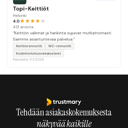
Topi-Keittiöt
Helsinki
4.0
413 arviota
“Keittiön valinnat ja hankinta sujuivat mutkattomasti.
Saimme asiantuntevaa palvelua.”
Keittiöremontti
WC-remontti
Kodinhoitohuonekalusteet
Päivitetty 11.5.2026
Tehdään asiakaskokemuksesta
näkyvää kaikille