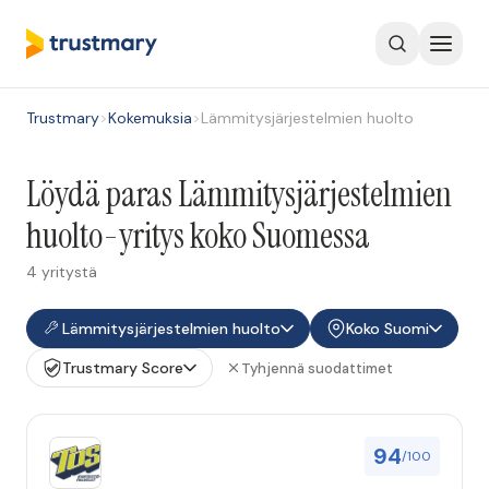
Trustmary
>
Kokemuksia
>
Lämmitysjärjestelmien huolto
Löydä paras Lämmitysjärjestelmien
huolto-yritys koko Suomessa
4 yritystä
Lämmitysjärjestelmien huolto
Koko Suomi
Trustmary Score
Tyhjennä suodattimet
94
/100