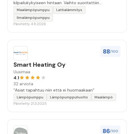
kilpailukykyiseen hintaan. Vaihto suoritettiin
ammattitaidolla ja ystävällisellä palveluasenteella.
Maalämpöpumppu
Lattialämmitys
Samalla käynnillä huomattu pikkuvika korjattiin myös.
Ilmalämpöpumppu
Jäi tunne että oltiin aidosti kiinnostuneita siitä, että
Päivitetty 4.8.2026
asiakkaan järjestelmä saadaan kuntoon. Suosittelen!”
88
/100
Smart Heating Oy
Uusimaa
4.1
32 arviota
“Asiat tapahtuu niin että ei huomaakaan”
Lämpöpumppu
Lämpöpumppuhuolto
Maalämpö
Päivitetty 21.3.2025
86
/100