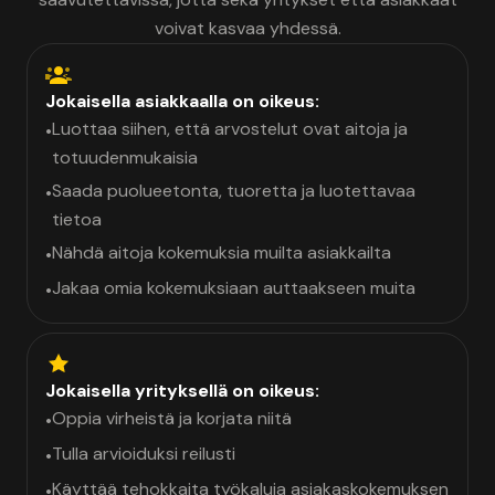
voivat kasvaa yhdessä.
Jokaisella asiakkaalla on oikeus:
Luottaa siihen, että arvostelut ovat aitoja ja
•
totuudenmukaisia
Saada puolueetonta, tuoretta ja luotettavaa
•
tietoa
Nähdä aitoja kokemuksia muilta asiakkailta
•
Jakaa omia kokemuksiaan auttaakseen muita
•
Jokaisella yrityksellä on oikeus:
Oppia virheistä ja korjata niitä
•
Tulla arvioiduksi reilusti
•
Käyttää tehokkaita työkaluja asiakaskokemuksen
•