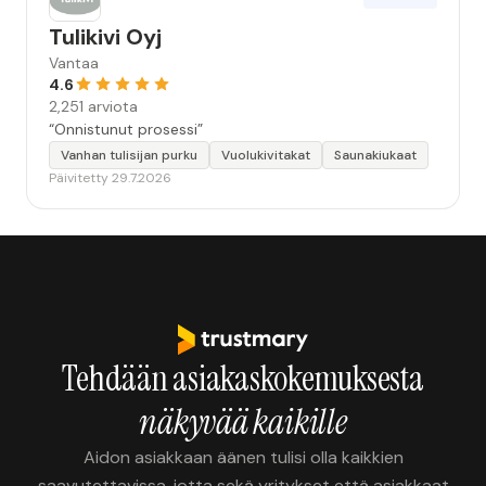
Tulikivi Oyj
Vantaa
4.6
2,251 arviota
“Onnistunut prosessi”
Vanhan tulisijan purku
Vuolukivitakat
Saunakiukaat
Päivitetty 29.7.2026
Tehdään asiakaskokemuksesta
näkyvää kaikille
Aidon asiakkaan äänen tulisi olla kaikkien
saavutettavissa, jotta sekä yritykset että asiakkaat