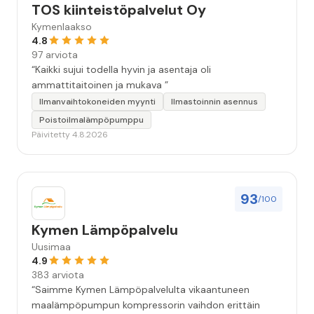
TOS kiinteistöpalvelut Oy
Kymenlaakso
4.8
97 arviota
“Kaikki sujui todella hyvin ja asentaja oli
ammattitaitoinen ja mukava ”
Ilmanvaihtokoneiden myynti
Ilmastoinnin asennus
Poistoilmalämpöpumppu
Päivitetty 4.8.2026
93
/100
Kymen Lämpöpalvelu
Uusimaa
4.9
383 arviota
“Saimme Kymen Lämpöpalvelulta vikaantuneen
maalämpöpumpun kompressorin vaihdon erittäin