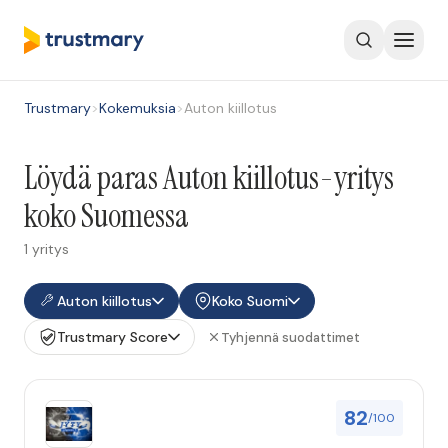
Trustmary
>
Kokemuksia
>
Auton kiillotus
Löydä paras Auton kiillotus-yritys
koko Suomessa
1 yritys
Auton kiillotus
Koko Suomi
Trustmary Score
Tyhjennä suodattimet
82
/100