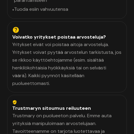
parantamiseen
Tuoda esiin vahvuutensa
•
Voivatko yritykset poistaa arvosteluja?
Yritykset eivät voi poistaa aitoja arvosteluja.
Yritykset voivat pyytää arvostelun tarkistusta, jos
se rikkoo käyttöehtojamme (esim. sisältää
henkilökohtaisia hyökkäyksiä tai on selvästi
väärä). Kaikki pyynnöt käsitellään
puolueettomasti.
Trustmaryn sitoumus reiluuteen
Trustmary on puolueeton palvelu. Emme auta
yrityksiä manipuloimaan arvostelujaan.
Tavoitteenamme on tarjota luotettavaa ja