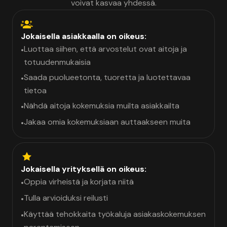
voivat kasvaa yhdessä.
Jokaisella asiakkaalla on oikeus:
Luottaa siihen, että arvostelut ovat aitoja ja
•
totuudenmukaisia
Saada puolueetonta, tuoretta ja luotettavaa
•
tietoa
Nähdä aitoja kokemuksia muilta asiakkailta
•
Jakaa omia kokemuksiaan auttaakseen muita
•
Jokaisella yrityksellä on oikeus:
Oppia virheistä ja korjata niitä
•
Tulla arvioiduksi reilusti
•
Käyttää tehokkaita työkaluja asiakaskokemuksen
•