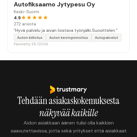
Autofiksaamo Jytypesu Oy
Keski-Suomi
4.9
272 arviota
“Hyvä palvelu ja aivan loistava työnjälki.Suosittelen.”
Auton kiillotus
Auton kestopinnoitus
Autopalvelut
Päivitetty 28.7.2026
Tehdään asiakaskokemuksesta
näkyvää kaikille
Aidon asiakkaan äänen tulisi olla kaikkien
saavutettavissa, jotta sekä yritykset että asiakkaat