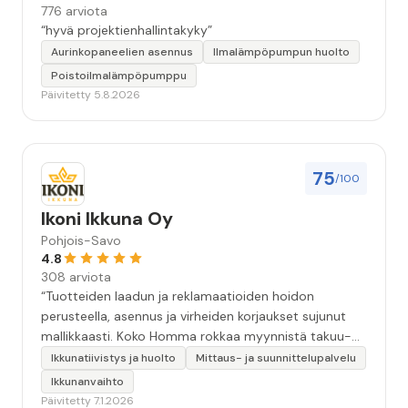
776 arviota
“hyvä projektienhallintakyky”
Aurinkopaneelien asennus
Ilmalämpöpumpun huolto
Poistoilmalämpöpumppu
Päivitetty 5.8.2026
75
/100
Ikoni Ikkuna Oy
Pohjois-Savo
4.8
308 arviota
“Tuotteiden laadun ja reklamaatioiden hoidon
perusteella, asennus ja virheiden korjaukset sujunut
mallikkaasti. Koko Homma rokkaa myynnistä takuu-
ajalle. ”
Ikkunatiivistys ja huolto
Mittaus- ja suunnittelupalvelu
Ikkunanvaihto
Päivitetty 7.1.2026