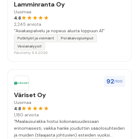
Lamminranta Oy
Uusimaa
4.6
2,245 arviota
“Asiakaspalvelu ja nopeus alusta loppuun A1”
Putkityöt ja viemärit
Porakaivopumput
Vesianalyysit
Päivitetty 6.8.2026
92
/100
Väriset Oy
Uusimaa
4.8
1,180 arviota
“Maalausurakka hoitui kokonaisuudessaan
erinomaisesti, vaikka hanke jouduttiin sääolosuhteiden
ja muiden (tilaajasta johtuvien) esteiden vuoksi