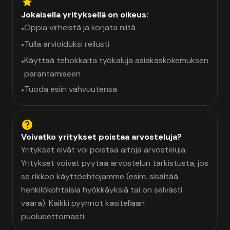
Jokaisella yrityksellä on oikeus:
Oppia virheistä ja korjata niitä
•
Tulla arvioiduksi reilusti
•
Käyttää tehokkaita työkaluja asiakaskokemuksen
•
parantamiseen
Tuoda esiin vahvuutensa
•
Voivatko yritykset poistaa arvosteluja?
Yritykset eivät voi poistaa aitoja arvosteluja.
Yritykset voivat pyytää arvostelun tarkistusta, jos
se rikkoo käyttöehtojamme (esim. sisältää
henkilökohtaisia hyökkäyksiä tai on selvästi
väärä). Kaikki pyynnöt käsitellään
puolueettomasti.