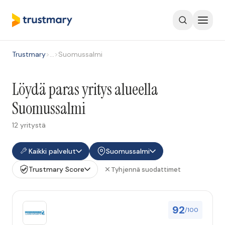
Trustmary
>
…
>
Suomussalmi
Löydä paras yritys alueella
Suomussalmi
12 yritystä
Kaikki palvelut
Suomussalmi
Trustmary Score
Tyhjennä suodattimet
92
/100