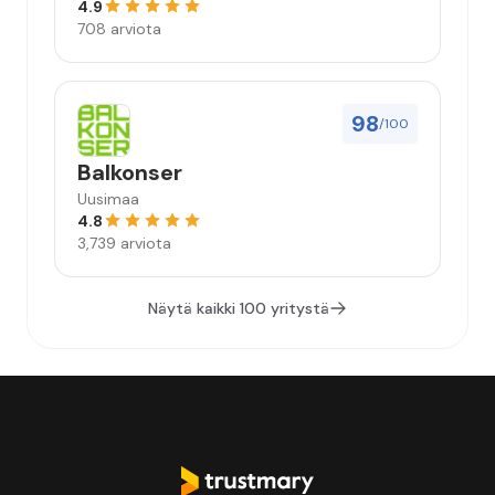
4.9
708 arviota
98
/100
Balkonser
Uusimaa
4.8
3,739 arviota
Näytä kaikki 100 yritystä