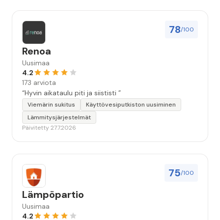
78
/100
Renoa
Uusimaa
4.2
173 arviota
“Hyvin aikataulu piti ja siististi ”
Viemärin sukitus
Käyttövesiputkiston uusiminen
Lämmitysjärjestelmät
Päivitetty 27.7.2026
75
/100
Lämpöpartio
Uusimaa
4.2