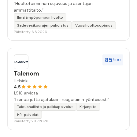
“Huoltotoiminnan sujuvuus ja asentajan
ammattitaito.”
Ilmalämpöpumpun huolto
Sadevesikourujen puhdistus
Vuosihuoltosopimus
Päivitetty 6.8.2026
85
/100
Talenom
Helsinki
4.5
1,916 arviota
“hienoa jotta ajatuksiini reagoitiin myönteisesti”
Taloushallinto ja palkkapalvelut
Kirjanpito
HR-palvelut
Päivitetty 29.7.2026