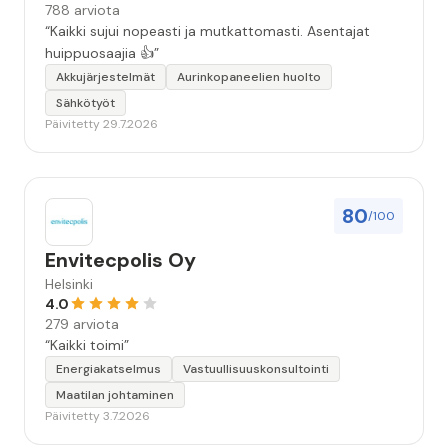
788 arviota
“Kaikki sujui nopeasti ja mutkattomasti. Asentajat
huippuosaajia 👍”
Akkujärjestelmät
Aurinkopaneelien huolto
Sähkötyöt
Päivitetty 29.7.2026
80
/100
Envitecpolis Oy
Helsinki
4.0
279 arviota
“Kaikki toimi”
Energiakatselmus
Vastuullisuuskonsultointi
Maatilan johtaminen
Päivitetty 3.7.2026