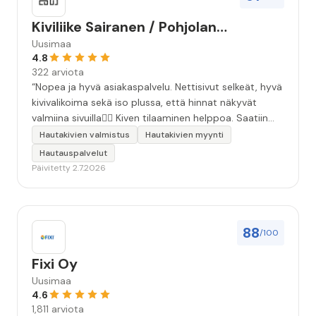
Kiviliike Sairanen / Pohjolan
Muistokivi
Uusimaa
4.8
322 arviota
“Nopea ja hyvä asiakaspalvelu. Nettisivut selkeät, hyvä
kivivalikoima sekä iso plussa, että hinnat näkyvät
valmiina sivuilla👍🏻 Kiven tilaaminen helppoa. Saatiin
äidille kaunis, ammattitaidolla tehty kivi❤️ Kiitos!”
Hautakivien valmistus
Hautakivien myynti
Hautauspalvelut
Päivitetty 2.7.2026
88
/100
Fixi Oy
Uusimaa
4.6
1,811 arviota