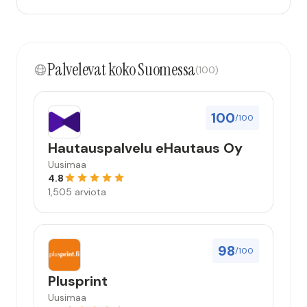
Palvelevat koko Suomessa
(100)
100
/100
Hautauspalvelu eHautaus Oy
Uusimaa
4.8
1,505 arviota
98
/100
Plusprint
Uusimaa