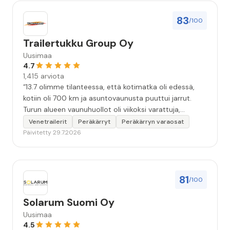
83
/100
Trailertukku Group Oy
Uusimaa
4.7
1,415 arviota
“13.7 olimme tilanteessa, että kotimatka oli edessä,
kotiin oli 700 km ja asuntovaunusta puuttui jarrut.
Turun alueen vaunuhuollot oli viikoksi varattuja,
asentajien kädet täynnä työtä. Eräs vaunuhuolto
Venetrailerit
Peräkärryt
Peräkärryn varaosat
neuvoi olemaan yhteydessä Turun Trailertukkuun.
Päivitetty 29.7.2026
Soitto Trailertukkuun. Sen jälkeen alkoikin tapahtua.
Tunnin kuluttua olin vaunun kanssa liikkeen piha-
alueella. Asentaja teki korjausarvion. Vajaa kahden
tunnin kuluttua vaunuun oli asennettu uudet
81
/100
jarrurummut jarrukenkineen. Ja kotimatka alkoi
turvallisesti ja hyvillä mielin. Kiitoksia erinomaisen
Solarum Suomi Oy
hyvästä palvelusta hädissään tuskailleelle pohjoisen
Uusimaa
matkailijalle😊”
4.5