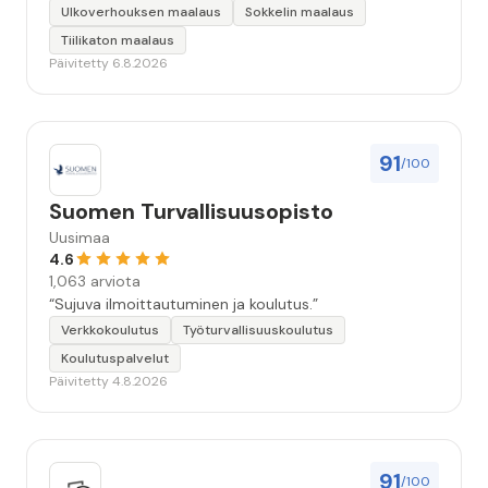
keskeyttämään n. 3 viikoksi. Maalaistulos on oikein
Ulkoverhouksen maalaus
Sokkelin maalaus
hyvä, yhteydenpito erinomaista, jälkityöt tehtiin
Tiilikaton maalaus
huolellisesti. Suosittelen. Erityiskiitos itse maalareille:
Päivitetty 6.8.2026
Miljalle ja Valmalle!”
91
/100
Suomen Turvallisuusopisto
Uusimaa
4.6
1,063 arviota
“Sujuva ilmoittautuminen ja koulutus.”
Verkkokoulutus
Työturvallisuuskoulutus
Koulutuspalvelut
Päivitetty 4.8.2026
91
/100