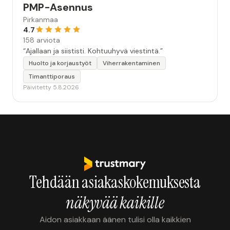
PMP-Asennus
Pirkanmaa
4.7
158 arviota
“Ajallaan ja siististi. Kohtuuhyvä viestintä.”
Huolto ja korjaustyöt
Viherrakentaminen
Timanttiporaus
Päivitetty 5.8.2026
Tehdään asiakaskokemuksesta
näkyvää kaikille
Aidon asiakkaan äänen tulisi olla kaikkien