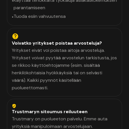
Käyttää tehokkaita työkaluja asiakaskokemuksen
•
parantamiseen
Tuoda esiin vahvuutensa
•
Voivatko yritykset poistaa arvosteluja?
Yritykset eivät voi poistaa aitoja arvosteluja.
Yritykset voivat pyytää arvostelun tarkistusta, jos
se rikkoo käyttöehtojamme (esim. sisältää
henkilökohtaisia hyökkäyksiä tai on selvästi
väärä). Kaikki pyynnöt käsitellään
puolueettomasti.
Trustmaryn sitoumus reiluuteen
Trustmary on puolueeton palvelu. Emme auta
yrityksiä manipuloimaan arvostelujaan.