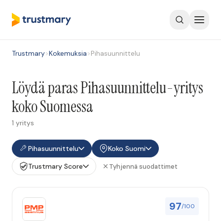
Trustmary
>
Kokemuksia
>
Pihasuunnittelu
Löydä paras Pihasuunnittelu-yritys
koko Suomessa
1 yritys
Pihasuunnittelu
Koko Suomi
Trustmary Score
Tyhjennä suodattimet
97
/100