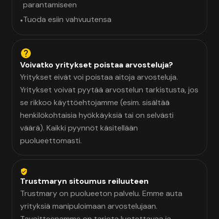
parantamiseen
Tuoda esiin vahvuutensa
•
Voivatko yritykset poistaa arvosteluja?
Yritykset eivät voi poistaa aitoja arvosteluja.
Yritykset voivat pyytää arvostelun tarkistusta, jos
se rikkoo käyttöehtojamme (esim. sisältää
henkilökohtaisia hyökkäyksiä tai on selvästi
väärä). Kaikki pyynnöt käsitellään
puolueettomasti.
Trustmaryn sitoumus reiluuteen
Trustmary on puolueeton palvelu. Emme auta
yrityksiä manipuloimaan arvostelujaan.
Tavoitteenamme on tarjota luotettavaa ja