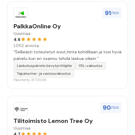
91
/100
PalkkaOnline Oy
Uusimaa
4.6
1,052 arviota
“Selkeästi toteutetut sivut,hinta kohdillaan ja tosi hyvä
palvelu kun en osannu tehdä laskua oikein.”
Laskutuspalvelu kevytyrittäjille
YEL-vakuutus
Tapaturma- ja vastuuvakuutus
Päivitetty 31.7.2026
90
/100
Tilitoimisto Lemon Tree Oy
Uusimaa
4.7