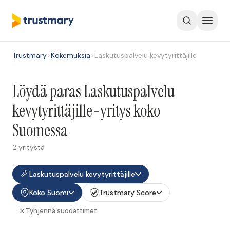
Trustmary
>
Kokemuksia
>
Laskutuspalvelu kevytyrittäjille
Löydä paras Laskutuspalvelu
kevytyrittäjille-yritys koko
Suomessa
2 yritystä
Laskutuspalvelu kevytyrittäjille
Koko Suomi
Trustmary Score
Tyhjennä suodattimet