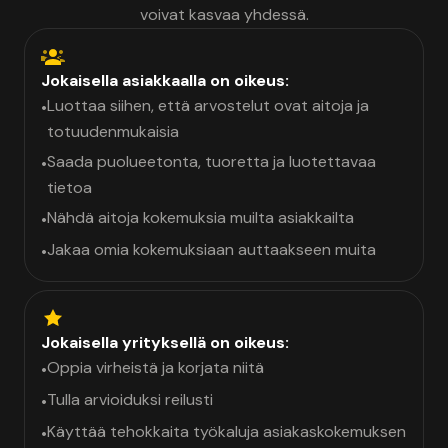
voivat kasvaa yhdessä.
Jokaisella asiakkaalla on oikeus:
Luottaa siihen, että arvostelut ovat aitoja ja
•
totuudenmukaisia
Saada puolueetonta, tuoretta ja luotettavaa
•
tietoa
Nähdä aitoja kokemuksia muilta asiakkailta
•
Jakaa omia kokemuksiaan auttaakseen muita
•
Jokaisella yrityksellä on oikeus:
Oppia virheistä ja korjata niitä
•
Tulla arvioiduksi reilusti
•
Käyttää tehokkaita työkaluja asiakaskokemuksen
•